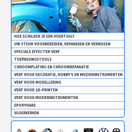
HOE SCHILDER JE EEN VOERTUIG?
UW STEUN VOORBEREIDEN, REPAREREN EN VERNISSEN
SPECIALE EFFECTEN VERF
TOEPASSINGSTOOLS
CHROOMPLATING EN CHROOMREPARATIE
VERF VOOR DECORATIE, HOBBY'S EN MUZIEKINSTRUMENTEN
Schrijf je in voor de nieuwsbrief: €5 korting
VERF VOOR MODELLERING
Levering binnen 48-72 uur in Nederland
VERF VOOR 3D-PRINTEN
Betaling in 4x gratis vanaf een aankoopwaarde van 30€.
VERF VOOR MUZIEKINSTRUMENTEN
Je online offerte in minder dan 1 minuut
EPOXYHARS
Deel je creaties en ontvang shopping vouchers
VLOERVERVEN
Verzamel loyaliteitspunten bij elke bestelling
Retourneer producten binnen 14 dagen