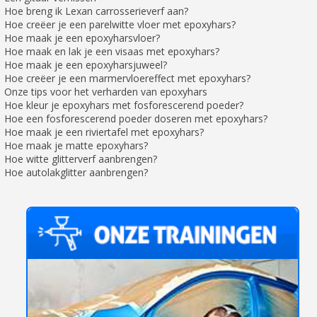
Hoe breng ik Lexan carrosserieverf aan?
Retourneer producten binnen 14 dagen
Hoe creëer je een parelwitte vloer met epoxyhars?
5€ korting op de eerste bestelling
Hoe maak je een epoxyharsvloer?
Hoe maak en lak je een visaas met epoxyhars?
10€ shopping voucher voor elke verwijzing
Hoe maak je een epoxyharsjuweel?
Hoe creëer je een marmervloereffect met epoxyhars?
Schrijf je in voor de nieuwsbrief: €5 korting
Onze tips voor het verharden van epoxyhars
Levering binnen 48-72 uur in Nederland
Hoe kleur je epoxyhars met fosforescerend poeder?
Hoe een fosforescerend poeder doseren met epoxyhars?
Betaling in 4x gratis vanaf een aankoopwaarde van 30€.
Hoe maak je een riviertafel met epoxyhars?
Hoe maak je matte epoxyhars?
Je online offerte in minder dan 1 minuut
Hoe witte glitterverf aanbrengen?
Deel je creaties en ontvang shopping vouchers
Hoe autolakglitter aanbrengen?
Verzamel loyaliteitspunten bij elke bestelling
Retourneer producten binnen 14 dagen
5€ korting op de eerste bestelling
10€ shopping voucher voor elke verwijzing
Schrijf je in voor de nieuwsbrief: €5 korting