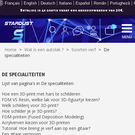
Français
English
Deutsch
Italiano
Español
Român
Portugheză
Betaling in 4x gratis vanaf een aankoopwaarde van 30€.
32
MENU
Home
>
Wat is een autolak ?
>
Soorten verf
>
De
specialiteiten
DE SPECIALITEITEN
Lijst van pagina's in De specialiteiten:
Schrijf je in voor de nieuwsbrief: €5 korting
Hoe een 3D-print met hars te schilderen
Levering binnen 48-72 uur in Nederland
FDM VS Resin, welke lak voor 3D-figuurtje kiezen?
Betaling in 4x gratis vanaf een aankoopwaarde van 30€.
Welk schilderij voor 3D-print?
Hoe schilder je je 3D-prints?
Je online offerte in minder dan 1 minuut
FDM-printen (Fused Deposition Modeling)
Acrylverven kiezen voor 3D-printen
Deel je creaties en ontvang shopping vouchers
Tutorial: Hoe breng je verf aan op een gitaar?
Verzamel loyaliteitspunten bij elke bestelling
Een gitaar vernissen