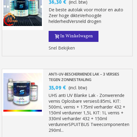
36,30 €
(incl. btw)
De beste autolak voor motor en auto
Zeer hoge dikteVerhoogde
helderheidVersneld drogen
In Winkelwagen
Snel Bekijken
ANTI-UV-BESCHERMENDE LAK – 3 VERSIES
TEGEN ZONNESTRALING
35,09 €
(incl. btw)
UHS anti UV Blanke Lak - Zonwerende
vernis Oplosbare versies0.85mL KIT:
500mL vernis + 175ml verharder 432 +
150ml verdunner 1,5L KIT: 1L vernis +
330ml verharder 432 + 150ml
verdunnerSPUITBUS Tweecomponenten
290ml...