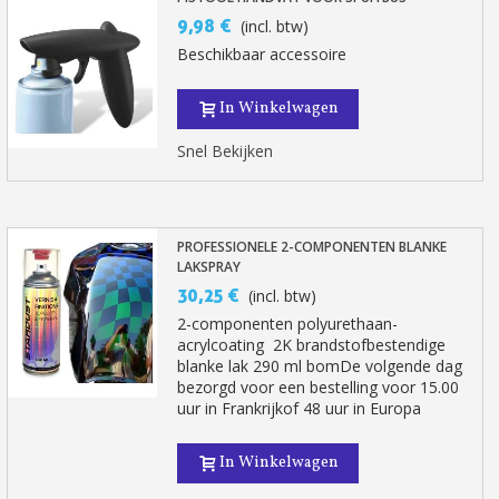
9,98 €
(incl. btw)
Beschikbaar accessoire
In Winkelwagen
Snel Bekijken
PROFESSIONELE 2-COMPONENTEN BLANKE
LAKSPRAY
Schrijf je in voor de nieuwsbrief: €5 korting
30,25 €
(incl. btw)
Levering binnen 48-72 uur in Nederland
2-componenten polyurethaan-
acrylcoating 2K brandstofbestendige
Betaling in 4x gratis vanaf een aankoopwaarde van 30€.
blanke lak 290 ml bomDe volgende dag
bezorgd voor een bestelling voor 15.00
Je online offerte in minder dan 1 minuut
uur in Frankrijkof 48 uur in Europa
Deel je creaties en ontvang shopping vouchers
Verzamel loyaliteitspunten bij elke bestelling
In Winkelwagen
Retourneer producten binnen 14 dagen