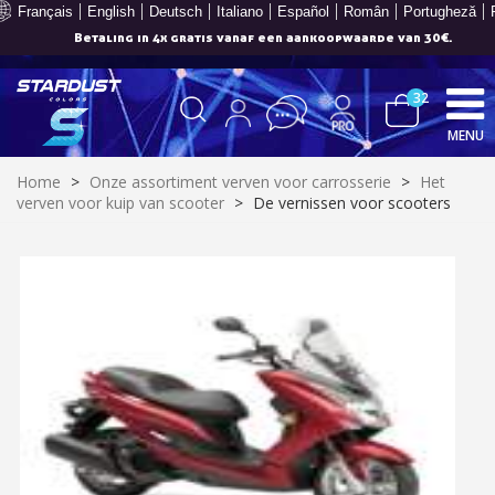
Français
English
Deutsch
Italiano
Español
Român
Portugheză
Betaling in 4x gratis vanaf een aankoopwaarde van 30€.
32
MENU
Home
>
Onze assortiment verven voor carrosserie
>
Het
verven voor kuip van scooter
>
De vernissen voor scooters
Schrijf je in voor de nieuwsbrief: €5 korting
Levering binnen 48-72 uur in Nederland
Betaling in 4x gratis vanaf een aankoopwaarde van 30€.
Je online offerte in minder dan 1 minuut
Deel je creaties en ontvang shopping vouchers
Verzamel loyaliteitspunten bij elke bestelling