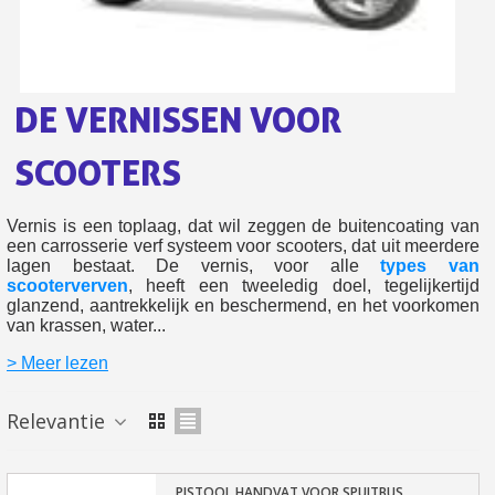
Retourneer producten binnen 14 dagen
5€ korting op de eerste bestelling
10€ shopping voucher voor elke verwijzing
DE VERNISSEN VOOR
Schrijf je in voor de nieuwsbrief: €5 korting
SCOOTERS
Levering binnen 48-72 uur in Nederland
Betaling in 4x gratis vanaf een aankoopwaarde van 30€.
Vernis is een toplaag, dat wil zeggen de buitencoating van
Je online offerte in minder dan 1 minuut
een carrosserie verf systeem voor scooters, dat uit meerdere
Deel je creaties en ontvang shopping vouchers
lagen bestaat. De vernis, voor alle
types van
scooterverven
, heeft een tweeledig doel, tegelijkertijd
Verzamel loyaliteitspunten bij elke bestelling
glanzend, aantrekkelijk en beschermend, en het voorkomen
van krassen, water...
Retourneer producten binnen 14 dagen
> Meer lezen
5€ korting op de eerste bestelling
10€ shopping voucher voor elke verwijzing
Relevantie
Schrijf je in voor de nieuwsbrief: €5 korting
PISTOOL HANDVAT VOOR SPUITBUS