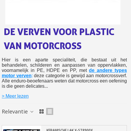
Retourneer producten binnen 14 dagen
5€ korting op de eerste bestelling
10€ shopping voucher voor elke verwijzing
DE VERVEN VOOR PLASTIC
Schrijf je in voor de nieuwsbrief: €5 korting
Levering binnen 48-72 uur in Nederland
VAN MOTORCROSS
Betaling in 4x gratis vanaf een aankoopwaarde van 30€.
Je online offerte in minder dan 1 minuut
Hier is een aparte specialiteit, die bestaat uit het
Deel je creaties en ontvang shopping vouchers
behandelen, schilderen en aanpassen van oppervlakken,
voornamelijk in PE, HDPE en PP, met
de andere types
Verzamel loyaliteitspunten bij elke bestelling
motor verven
:
deze categorie is gewijd aan motorcrossverf.
Alle enduro-beoefenaars weten dat motorcross een oefening
Retourneer producten binnen 14 dagen
is die geen delicates...
5€ korting op de eerste bestelling
> Meer lezen
10€ shopping voucher voor elke verwijzing
Schrijf je in voor de nieuwsbrief: €5 korting
Relevantie
KERAMISCHE LAK X-ST8900X