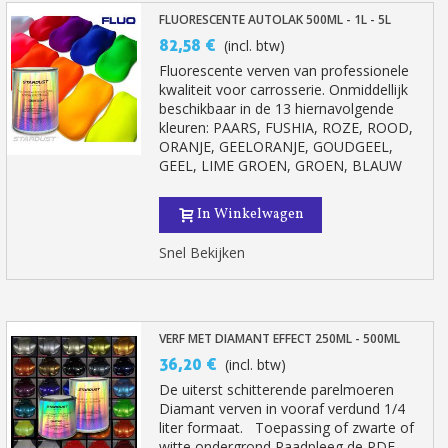
FLUORESCENTE AUTOLAK 500ML - 1L - 5L
82,58 €
(incl. btw)
Fluorescente verven van professionele
kwaliteit voor carrosserie. Onmiddellijk
beschikbaar in de 13 hiernavolgende
kleuren: PAARS, FUSHIA, ROZE, ROOD,
ORANJE, GEELORANJE, GOUDGEEL,
GEEL, LIME GROEN, GROEN, BLAUW
In Winkelwagen
Snel Bekijken
VERF MET DIAMANT EFFECT 250ML - 500ML
36,20 €
(incl. btw)
De uiterst schitterende parelmoeren
Diamant verven in vooraf verdund 1/4
liter formaat. Toepassing of zwarte of
witte ondergrond Raadpleeg de PDF