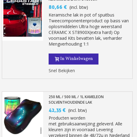
80,66 €
(incl. btw)
Keramische lak in pot of spuitbus
Tweecomponentenproduct op basis van
oplosmiddelen Ultra hoge weerstand
CERAMIC X ST8900X(extra hard) Op
voorraad Kits bevatten lak, verharder
Mengverhouding 1:1
In Winkelwagen
Snel Bekijken
Schrijf je in voor de nieuwsbrief: €5 korting
Levering binnen 48-72 uur in Nederland
Betaling in 4x gratis vanaf een aankoopwaarde van 30€.
250 ML / 500 ML / 1L KAMELEON
Je online offerte in minder dan 1 minuut
SOLVENTHOUDENDE LAK
42,35 €
(incl. btw)
Deel je creaties en ontvang shopping vouchers
Producten worden
Verzamel loyaliteitspunten bij elke bestelling
met gebruiksaanwijzing geleverd. Alle
kleuren zijn in voorraad Levering
Retourneer producten binnen 14 dagen
verzekerd binnen de 48/72u in Nederland