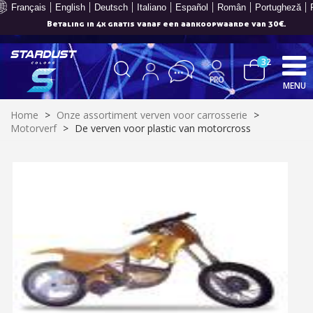
Français
English
Deutsch
Italiano
Español
Român
Portugheză
Je online offerte in minder dan 1 minuut
32
MENU
Home
>
Onze assortiment verven voor carrosserie
>
Motorverf
>
De verven voor plastic van motorcross
Schrijf je in voor de nieuwsbrief: €5 korting
Levering binnen 48-72 uur in Nederland
Betaling in 4x gratis vanaf een aankoopwaarde van 30€.
Je online offerte in minder dan 1 minuut
Deel je creaties en ontvang shopping vouchers
Verzamel loyaliteitspunten bij elke bestelling