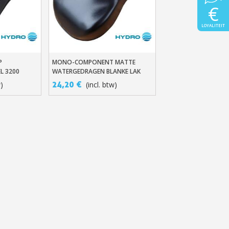
€
LOYALITEIT
P
MONO-COMPONENT MATTE
n
In Winkelwagen
L 3200
WATERGEDRAGEN BLANKE LAK
AQUAMIN
24,20 €
w)
(incl. btw)