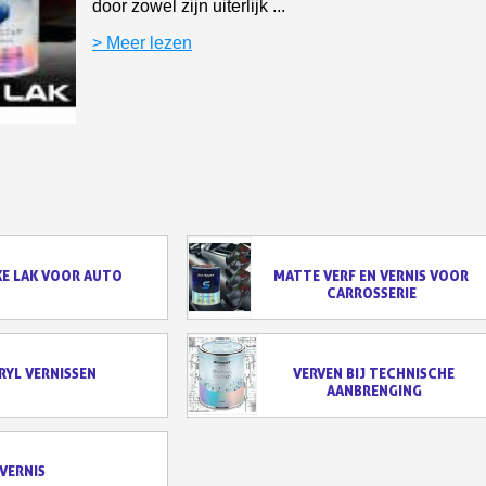
door zowel zijn uiterlijk ...
5€ korting op d
> Meer lezen
10€ shopping vouch
Schrijf je in voor d
Levering binnen 4
Betaling in 4x gratis van
Je online offerte
Deel je creaties en 
Verzamel loyaliteitsp
E LAK VOOR AUTO
MATTE VERF EN VERNIS VOOR
CARROSSERIE
Retourneer produ
5€ korting op d
10€ shopping vouch
RYL VERNISSEN
VERVEN BIJ TECHNISCHE
AANBRENGING
Schrijf je in voor d
VERNIS