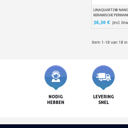
LINAQUARTZ® NAN
In Winkelwage
KERAMISCHE PERMAN
BESCHERMING COATI
36,30 €
(incl. bt
Item 1-18 van 18 in
NODIG

LEVERING

HEBBEN
SNEL