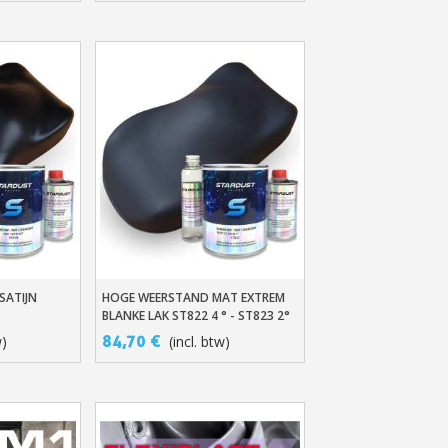
e eerste bestelling
er voor elke verwijzing
e nieuwsbrief: €5 korting
8-72 uur in Nederland
af een aankoopwaarde van 30€.
 in minder dan 1 minuut
ontvang shopping vouchers
unten bij elke bestelling
cten binnen 14 dagen
e eerste bestelling
SATIJN
HOGE WEERSTAND MAT EXTREM
n
In Winkelwagen
er voor elke verwijzing
BLANKE LAK ST822 4 ° - ST823 2°
84,70 €
w)
(incl. btw)
e nieuwsbrief: €5 korting