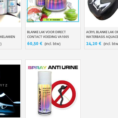
BLANKE LAK VOOR DIRECT
ACRYL BLANKE LAK O
n
Snel Bekijken
In Winkelwage
KELAKKEN
CONTACT VOEDING VA1005
WATERBASIS AQUACE
OP METALEN.
60,50 €
24,20 €
w)
(incl. btw)
(incl. bt