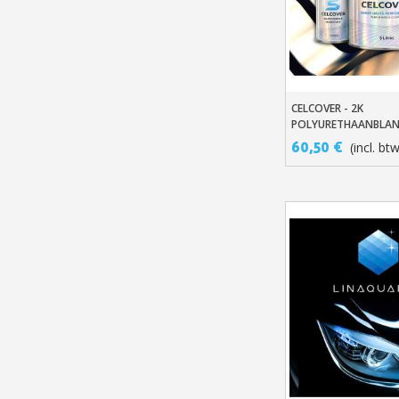
CELCOVER - 2K
In Winkelwage
POLYURETHAANBLAN
VOOR DIRECTE GRIP 
60,50 €
(incl. bt