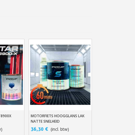
e nieuwsbrief: €5 korting
8-72 uur in Nederland
af een aankoopwaarde van 30€.
 in minder dan 1 minuut
ontvang shopping vouchers
T8900X
MOTORFIETS HOOGGLANS LAK
n
In Winkelwagen
unten bij elke bestelling
NATTE SNELHEID
cten binnen 14 dagen
36,30 €
w)
(incl. btw)