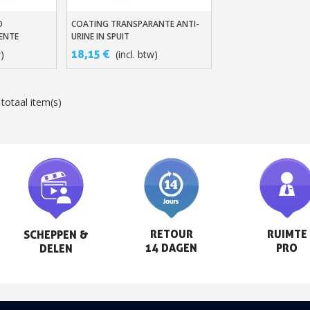
O
COATING TRANSPARANTE ANTI-
n
In Winkelwagen
ENTE
URINE IN SPUIT
NG 9H 62ML
18,15 €
w)
(incl. btw)
 totaal item(s)
RETOUR

RUIMTE

SCHEPPEN &

14 DAGEN
PRO
DELEN