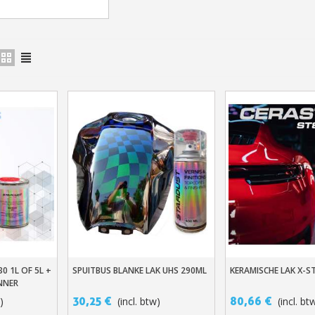
Schrijf je in voor d
Levering binnen 4
Betaling in 4x gratis van
Je online offerte
Deel je creaties en 
0 1L OF 5L +
SPUITBUS BLANKE LAK UHS 290ML
KERAMISCHE LAK X-S
n
In Winkelwagen
In Winkelwage
Verzamel loyaliteitsp
NNER
Retourneer produ
30,25 €
80,66 €
)
(incl. btw)
(incl. bt