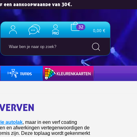
af een aankoopwaarde van 30€.
32
0,00 €
HANDLEIDINGEN
KLEURENKAARTEN
e nieuwsbrief: €5 korting
8-72 uur in Nederland
af een aankoopwaarde van 30€.
SVERVEN
 in minder dan 1 minuut
ontvang shopping vouchers
ie autolak
, maar in een verf coating
unten bij elke bestelling
ssen en afwerkingen vertegenwoordigen de
 vernis zijn. Deze toplaag wordt gekenmerkt
cten binnen 14 dagen