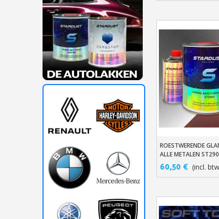
ROESTWERENDE GLA
In Winkelwage
ALLE METALEN ST29
60,50 €
(incl. bt