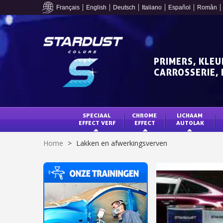
Français
English
Deutsch
Italiano
Español
Român
PRIMERS, KLEU
CARROSSERIE, 
SPECIAAL 
CHROME 
LICHAAM 
EFFECT VERF
EFFECT
AUTOLAK
Home
>
Lakken en afwerkingsverven