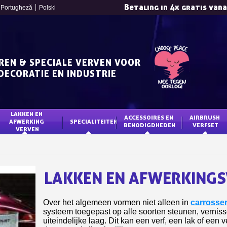
Betaling in 4x gratis van
Portugheză
Polski
REN & SPECIALE VERVEN VOOR
DECORATIE EN INDUSTRIE
LAKKEN EN 
ACCESSOIRES EN 
AIRBRUSH 
AFWERKING 
SPECIALITEITEN
BENODIGDHEDEN
VERFSET
VERVEN
Schrijf je in voor d
Levering binnen 4
Betaling in 4x gratis van
LAKKEN EN AFWERKING
Je online offerte
Deel je creaties en 
Over het algemeen vormen niet alleen in
carrosser
Verzamel loyaliteitsp
systeem toegepast op alle soorten steunen, verni
uiteindelijke laag. Dit kan een verf, een lak of een
Retourneer produ