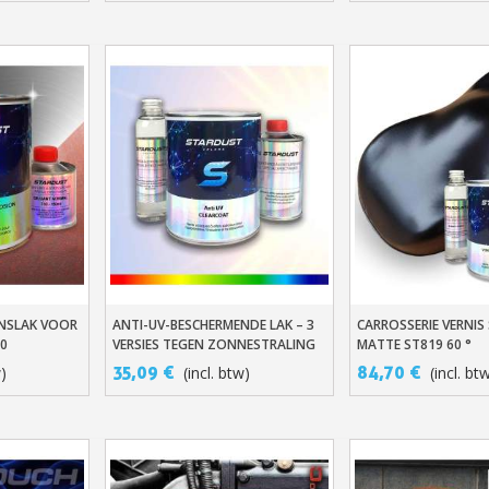
5€ korting op d
10€ shopping vouch
Schrijf je in voor d
Levering binnen 4
Betaling in 4x gratis van
Je online offerte
Deel je creaties en 
Verzamel loyaliteitsp
Retourneer produ
5€ korting op d
NSLAK VOOR
ANTI-UV-BESCHERMENDE LAK – 3
CARROSSERIE VERNIS 
n
In Winkelwagen
In Winkelwage
10€ shopping vouch
00
VERSIES TEGEN ZONNESTRALING
MATTE ST819 60 °
35,09 €
84,70 €
w)
(incl. btw)
(incl. bt
Schrijf je in voor d