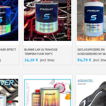
HUID EFFECT
BLANKE LAK ULTRAHOGE
GECLASSIFICEERD EN
n
In Winkelwagen
In Winkelwage
TEMPERATUUR 500°C
GOEDGEKEURD M1 BL
ANTI-BRAND
24,20 €
84,70 €
)
(incl. btw)
(incl. bt