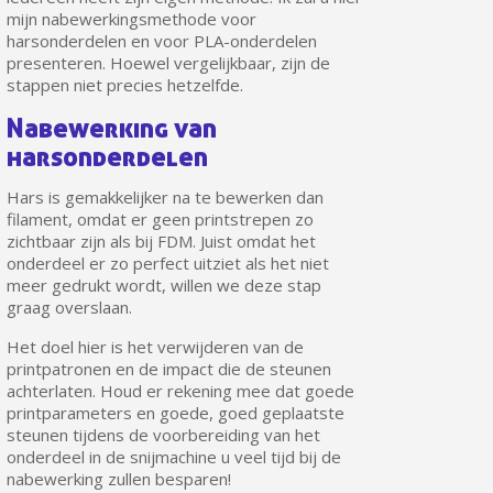
mijn nabewerkingsmethode voor
harsonderdelen en voor PLA-onderdelen
presenteren. Hoewel vergelijkbaar, zijn de
stappen niet precies hetzelfde.
Nabewerking van
harsonderdelen
Hars is gemakkelijker na te bewerken dan
filament, omdat er geen printstrepen zo
zichtbaar zijn als bij FDM. Juist omdat het
onderdeel er zo perfect uitziet als het niet
Schrijf je in voor de nieuwsbrief: €5 korting
meer gedrukt wordt, willen we deze stap
graag overslaan.
Levering binnen 48-72 uur in Nederland
Het doel hier is het verwijderen van de
Betaling in 4x gratis vanaf een aankoopwaarde van 30€.
printpatronen en de impact die de steunen
Je online offerte in minder dan 1 minuut
achterlaten. Houd er rekening mee dat goede
printparameters en goede, goed geplaatste
Deel je creaties en ontvang shopping vouchers
steunen tijdens de voorbereiding van het
Verzamel loyaliteitspunten bij elke bestelling
onderdeel in de snijmachine u veel tijd bij de
nabewerking zullen besparen!
Retourneer producten binnen 14 dagen