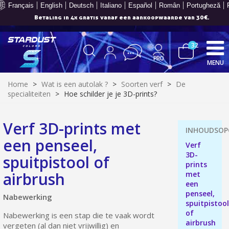
Français
English
Deutsch
Italiano
Español
Român
Portugheză
Betaling in 4x gratis vanaf een aankoopwaarde van 30€.
32
MENU
Home
>
Wat is een autolak ?
>
Soorten verf
>
De
specialiteiten
>
Hoe schilder je je 3D-prints?
Verf 3D-prints met
een penseel,
Verf
Schrijf je in voor de nieuwsbrief: €5 korting
3D-
spuitpistool of
Levering binnen 48-72 uur in Nederland
prints
airbrush
met
Betaling in 4x gratis vanaf een aankoopwaarde van 30€.
een
Je online offerte in minder dan 1 minuut
penseel,
Nabewerking
spuitpistoo
Deel je creaties en ontvang shopping vouchers
of
Nabewerking is een stap die te vaak wordt
airbrush
Verzamel loyaliteitspunten bij elke bestelling
vergeten (al dan niet vrijwillig) en