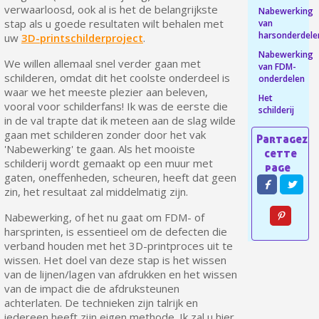
verwaarloosd, ook al is het de belangrijkste
Nabewerking
Retourneer producten binnen 14 dagen
stap als u goede resultaten wilt behalen met
van
harsonderdele
uw
3D-printschilderproject
.
5€ korting op de eerste bestelling
Nabewerking
10€ shopping voucher voor elke verwijzing
We willen allemaal snel verder gaan met
van FDM-
schilderen, omdat dit het coolste onderdeel is
onderdelen
Schrijf je in voor de nieuwsbrief: €5 korting
waar we het meeste plezier aan beleven,
Het
Levering binnen 48-72 uur in Nederland
vooral voor schilderfans! Ik was de eerste die
schilderij
in de val trapte dat ik meteen aan de slag wilde
Betaling in 4x gratis vanaf een aankoopwaarde van 30€.
gaan met schilderen zonder door het vak
Je online offerte in minder dan 1 minuut
'Nabewerking' te gaan. Als het mooiste
schilderij wordt gemaakt op een muur met
Deel je creaties en ontvang shopping vouchers
gaten, oneffenheden, scheuren, heeft dat geen
zin, het resultaat zal middelmatig zijn.
Verzamel loyaliteitspunten bij elke bestelling
Retourneer producten binnen 14 dagen
Nabewerking, of het nu gaat om FDM- of
harsprinten, is essentieel om de defecten die
5€ korting op de eerste bestelling
verband houden met het 3D-printproces uit te
10€ shopping voucher voor elke verwijzing
wissen. Het doel van deze stap is het wissen
van de lijnen/lagen van afdrukken en het wissen
Schrijf je in voor de nieuwsbrief: €5 korting
van de impact die de afdruksteunen
achterlaten. De technieken zijn talrijk en
iedereen heeft zijn eigen methode. Ik zal u hier