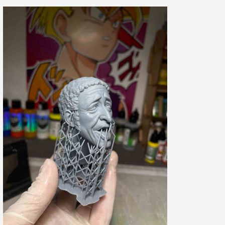
5€ korting op de eerste bestelling
10€ shopping voucher voor elke verwijzing
Schrijf je in voor de nieuwsbrief: €5 korting
Levering binnen 48-72 uur in Nederland
Betaling in 4x gratis vanaf een aankoopwaarde van 30€.
Je online offerte in minder dan 1 minuut
Deel je creaties en ontvang shopping vouchers
Verzamel loyaliteitspunten bij elke bestelling
Retourneer producten binnen 14 dagen
5€ korting op de eerste bestelling
10€ shopping voucher voor elke verwijzing
Schrijf je in voor de nieuwsbrief: €5 korting