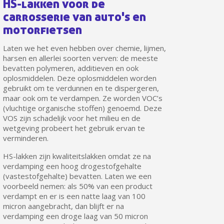
HS-lakken voor de
carrosserie van auto's en
motorfietsen
Laten we het even hebben over chemie, lijmen,
harsen en allerlei soorten verven: de meeste
bevatten polymeren, additieven en ook
oplosmiddelen. Deze oplosmiddelen worden
gebruikt om te verdunnen en te dispergeren,
maar ook om te verdampen. Ze worden VOC’s
(vluchtige organische stoffen) genoemd. Deze
VOS zijn schadelijk voor het milieu en de
Schrijf je in voor de nieuwsbrief: €5 korting
wetgeving probeert het gebruik ervan te
verminderen.
Levering binnen 48-72 uur in Nederland
HS-lakken zijn kwaliteitslakken omdat ze na
Betaling in 4x gratis vanaf een aankoopwaarde van 30€.
verdamping een hoog drogestofgehalte
Je online offerte in minder dan 1 minuut
(vastestofgehalte) bevatten. Laten we een
voorbeeld nemen: als 50% van een product
Deel je creaties en ontvang shopping vouchers
verdampt en er is een natte laag van 100
Verzamel loyaliteitspunten bij elke bestelling
micron aangebracht, dan blijft er na
verdamping een droge laag van 50 micron
Retourneer producten binnen 14 dagen