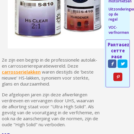
motorfietsen
Retourneer producten binnen 14 dagen
Uitzonderinge
op de
5€ korting op de eerste bestelling
regel
10€ shopping voucher voor elke verwijzing
VOC-
verfnormen
Schrijf je in voor de nieuwsbrief: €5 korting
Levering binnen 48-72 uur in Nederland
Betaling in 4x gratis vanaf een aankoopwaarde van 30€.
Ze zijn een begrip in de professionele autolak-
Je online offerte in minder dan 1 minuut
en carrosseriereparatiewereld. Deze
Deel je creaties en ontvang shopping vouchers
carrosserielakken
waren destijds de ‘beste
nieuwe’ HS-lakken, synoniem voor sterkte,
Verzamel loyaliteitspunten bij elke bestelling
glans en duurzaamheid.
Retourneer producten binnen 14 dagen
De afgelopen jaren zijn deze afwerkingen
5€ korting op de eerste bestelling
verdreven en vervangen door UHS, waarvan
de afkorting staat voor "Ultra High Solid". Als
10€ shopping voucher voor elke verwijzing
gevolg van de vooruitgang in de verfchemie, en
Schrijf je in voor de nieuwsbrief: €5 korting
ook na de aanscherping van de normen, zijn de
oude "High Solid" nu verboden.