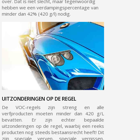
over. Dat is niet slecht, maar tegenwoordig
hebben we een verdampingspercentage van
5€ korting op de eerste bestelling
minder dan 42% (420 g/l) nodig.
10€ shopping voucher voor elke verwijzing
Schrijf je in voor de nieuwsbrief: €5 korting
Levering binnen 48-72 uur in Nederland
Betaling in 4x gratis vanaf een aankoopwaarde van 30€.
Je online offerte in minder dan 1 minuut
Deel je creaties en ontvang shopping vouchers
Verzamel loyaliteitspunten bij elke bestelling
Retourneer producten binnen 14 dagen
5€ korting op de eerste bestelling
UITZONDERINGEN OP DE REGEL
10€ shopping voucher voor elke verwijzing
De VOC-regels zijn streng en alle
verfproducten moeten minder dan 420 g/L
Schrijf je in voor de nieuwsbrief: €5 korting
bevatten. Er zijn echter bepaalde
uitzonderingen op de regel, waarbij een reeks
producten nog steeds bestaansrecht heeft! Dit
zijn speciale verven, speciale vernissen,