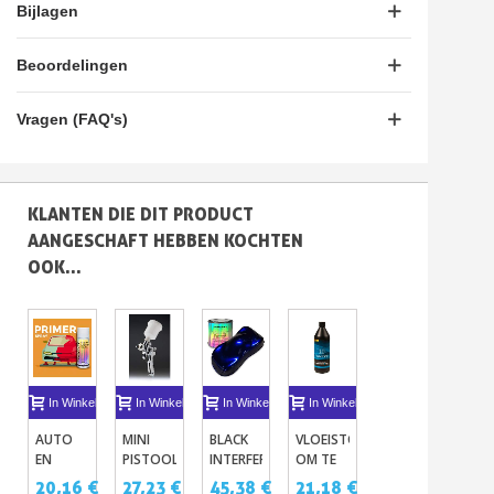
Bijlagen
Beoordelingen
Vragen (FAQ's)
KLANTEN DIE DIT PRODUCT
AANGESCHAFT HEBBEN KOCHTEN
OOK...
In Winkelwagen
In Winkelwagen
In Winkelwagen
In Winkelwagen
In Winkelwagen
I
AUTO
MINI
BLACK
VLOEISTOF
PRIMER
HO
EN
PISTOOL
INTERFERENCE
OM TE
OPPERVLAKTEN
MO
MOTORFIETS
HVLP
PARELMOER
POLIJSTEN
VOOR
-
20,16 €
27,23 €
45,38 €
21,18 €
27,23 €
30