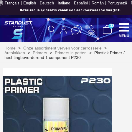
Français
English
Deutsch
Italiano
Español
Român
Portugheză
Betaling in 4x gratis vanaf een aankoopwaarde van 30€.
32
MENU
Home
>
Onze assortiment verven voor carrosserie
>
Autolakken
>
Primers
>
Primers in potten
>
Plastiek Primer /
hechtingbevorderend 1 component P230
Schrijf je in voor de nieuwsbrief: €5 korting
Levering binnen 48-72 uur in Nederland
Betaling in 4x gratis vanaf een aankoopwaarde van 30€.
Je online offerte in minder dan 1 minuut
Deel je creaties en ontvang shopping vouchers
Verzamel loyaliteitspunten bij elke bestelling