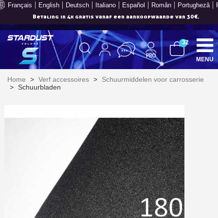
Français
English
Deutsch
Italiano
Español
Român
Portugheză
Betaling in 4x gratis vanaf een aankoopwaarde van 30€.
32
MENU
Home
>
Verf accessoires
>
Schuurmiddelen voor carrosserie
>
Schuurbladen
Schrijf je in voor de nieuwsbrief: €5 korting
Levering binnen 48-72 uur in Nederland
Betaling in 4x gratis vanaf een aankoopwaarde van 30€.
Je online offerte in minder dan 1 minuut
Deel je creaties en ontvang shopping vouchers
Verzamel loyaliteitspunten bij elke bestelling