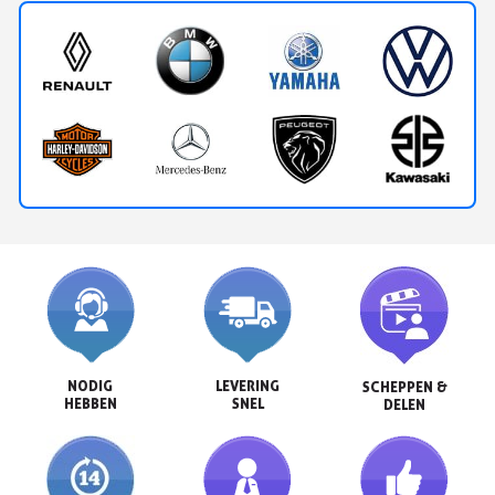
NODIG

LEVERING

SCHEPPEN &

HEBBEN
SNEL
DELEN