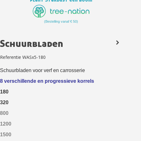
(Bestelling vanaf € 50)
Schuurbladen
Referentie
WASx5-180
Schuurbladen voor verf en carrosserie
Schrijf je in voor de nieuwsbrief: €5 korting
8 verschillende en progressieve korrels
Levering binnen 48-72 uur in Nederland
180
Betaling in 4x gratis vanaf een aankoopwaarde van 30€.
320
Je online offerte in minder dan 1 minuut
800
Deel je creaties en ontvang shopping vouchers
1200
Verzamel loyaliteitspunten bij elke bestelling
1500
Retourneer producten binnen 14 dagen