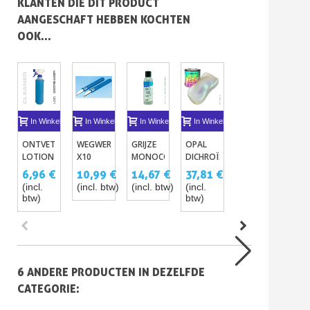
KLANTEN DIE DIT PRODUCT
AANGESCHAFT HEBBEN KOCHTEN
OOK...
In Winkelwagen
In Winkelwagen
In Winkelwagen
In Winkelwagen
In Winkelwagen
I
ONTVETTENDE
WEGWERPMES
GRIJZE
OPAL
PRIMER
MIN
LOTION
X10
MONOCOMPONENT
DICHROÏSCHE
VOOR
PL
VOOR
SNELLE
VERVEN
CARBON
CAR
6,96 €
10,99 €
14,67 €
37,81 €
36,30 €
15
CARROSSERIE
OPPERVLAKKEN
- 14
P510
POL
(incl.
(incl. btw)
(incl. btw)
(incl.
(incl. btw)
(inc
PRIMER
KLEUREN
50
btw)
btw)
btw
ME
VER
6 ANDERE PRODUCTEN IN DEZELFDE
CATEGORIE: