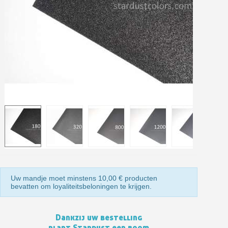
Retourneer producten binnen 14 dagen
5€ korting op de eerste bestelling
10€ shopping voucher voor elke verwijzing
Schrijf je in voor de nieuwsbrief: €5 korting
Levering binnen 48-72 uur in Nederland
Betaling in 4x gratis vanaf een aankoopwaarde van 30€.
Je online offerte in minder dan 1 minuut
Deel je creaties en ontvang shopping vouchers
Verzamel loyaliteitspunten bij elke bestelling
Retourneer producten binnen 14 dagen
5€ korting op de eerste bestelling
Uw mandje moet minstens 10,00 € producten
10€ shopping voucher voor elke verwijzing
bevatten om loyaliteitsbeloningen te krijgen.
Schrijf je in voor de nieuwsbrief: €5 korting
Dankzij uw bestelling
plant Stardust een boom