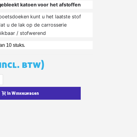
bleekt katoen voor het afstoffen
e eerste bestelling
poetsdoeken kunt u het laatste stof
er voor elke verwijzing
at u de lak op de carrosserie
e nieuwsbrief: €5 korting
ikbaar / stofwerend
8-72 uur in Nederland
an 10 stuks
.
af een aankoopwaarde van 30€.
 in minder dan 1 minuut
incl. btw)
ontvang shopping vouchers
unten bij elke bestelling
cten binnen 14 dagen
In Winkelwagen
e eerste bestelling
er voor elke verwijzing
e nieuwsbrief: €5 korting