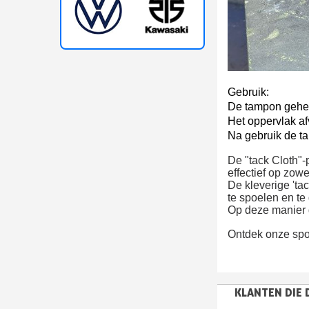
Gebruik
:
De tampon gehee
Het oppervlak af
Na gebruik de t
De "tack Cloth"-
effectief op zow
De kleverige 'ta
te spoelen en te 
Op deze manier g
Ontdek onze sp
KLANTEN DIE