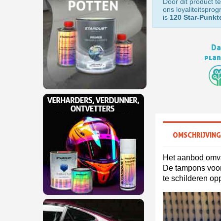
Door dit product te
ons loyaliteitspr
is
120 Star-Punk
Da
pla
OMSCHRIJVIN
Het aanbod omv
De tampons voor h
te schilderen op