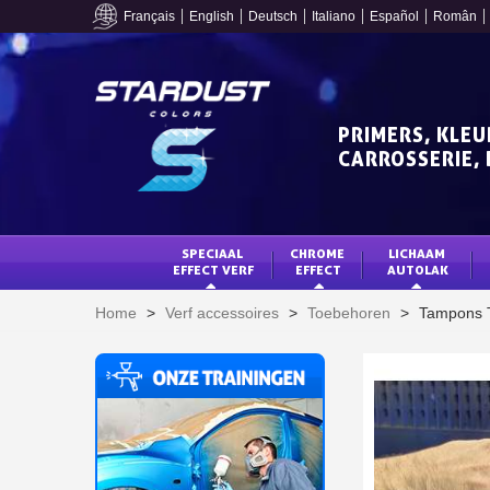
Français
English
Deutsch
Italiano
Español
Român
PRIMERS, KLEU
CARROSSERIE, 
SPECIAAL 
CHROME 
LICHAAM 
EFFECT VERF
EFFECT
AUTOLAK
Home
>
Verf accessoires
>
Toebehoren
>
Tampons T