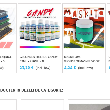
LZIJDIGE
GECONCENTREERDE CANDY
MASKITO®-
lwagen
In Winkelwagen
In Winkelwagen
– 5
69ML - 250ML - 1L
VLOEISTOFMASKER VOOR
ALLE SCHILDERTECHNIEKEN
23,20 €
4,24 €
tw)
(incl. btw)
(incl. btw)
DUCTEN IN DEZELFDE CATEGORIE: