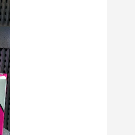
e eerste bestelling
er voor elke verwijzing
e nieuwsbrief: €5 korting
8-72 uur in Nederland
af een aankoopwaarde van 30€.
 in minder dan 1 minuut
ontvang shopping vouchers
unten bij elke bestelling
cten binnen 14 dagen
e eerste bestelling
er voor elke verwijzing
e nieuwsbrief: €5 korting