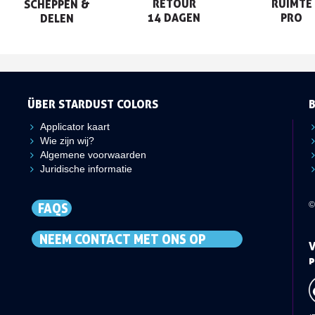
RETOUR

RUIMTE

SCHEPPEN &

14 DAGEN
PRO
DELEN
ÜBER STARDUST COLORS
Applicator kaart
Wie zijn wij?
Algemene voorwaarden
Juridische informatie
©
FAQS
NEEM CONTACT MET ONS OP
V
p