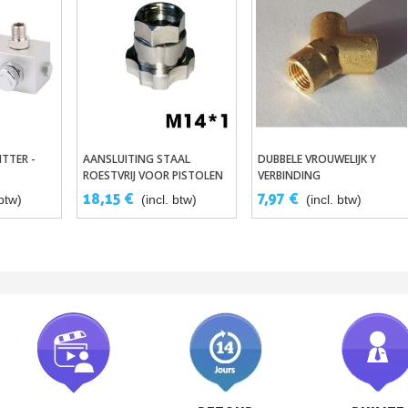
ITTER -
AANSLUITING STAAL
DUBBELE VROUWELIJK Y
lwagen
In Winkelwagen
In Winkelwagen
ROESTVRIJ VOOR PISTOLEN
VERBINDING
CHAKELAAR
HVLP EN WEGWERPBEKERS
18,15 €
7,97 €
 btw)
(incl. btw)
(incl. btw)
UIT ECO ASSORTIMENT