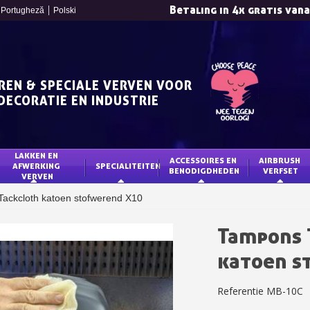
Betaling in 4x gratis van
Portugheză
Polski
REN & SPECIALE VERVEN VOOR
DECORATIE EN INDUSTRIE
LAKKEN EN 
ACCESSOIRES EN 
AIRBRUSH 
AFWERKING 
SPECIALITEITEN
BENODIGDHEDEN
VERFSET
VERVEN
Schrijf je in voor d
ackcloth katoen stofwerend X10
Levering binnen 4
Betaling in 4x gratis van
Tampons 
Je online offerte
katoen s
Deel je creaties en 
Verzamel loyaliteitsp
Referentie
MB-10C
Retourneer produ