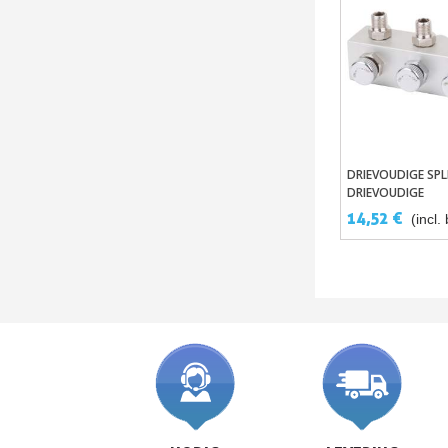
DRIEVOUDIGE SPL
In Winke
DRIEVOUDIGE
PNEUMATISCHE S
14,52 €
(incl.
VOOR AIRBRUSH