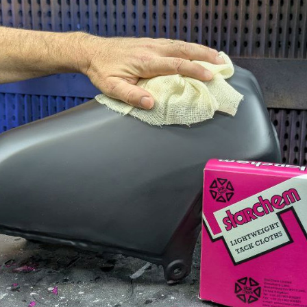
5€ korting op d
10€ shopping vouch
Schrijf je in voor d
Levering binnen 4
Betaling in 4x gratis van
Je online offerte
Deel je creaties en 
Verzamel loyaliteitsp
Retourneer produ
5€ korting op d
10€ shopping vouch
Schrijf je in voor d