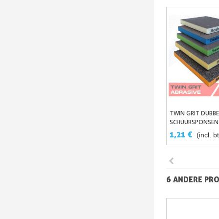
TWIN GRIT DUBBE
In Winke
SCHUURSPONSEN 
SCHUURKORRELS
1,21 €
(incl. b
6 ANDERE PRO