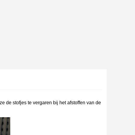
e nieuwsbrief: €5 korting
8-72 uur in Nederland
af een aankoopwaarde van 30€.
 in minder dan 1 minuut
e de stofjes te vergaren bij het afstoffen van de
ontvang shopping vouchers
unten bij elke bestelling
cten binnen 14 dagen