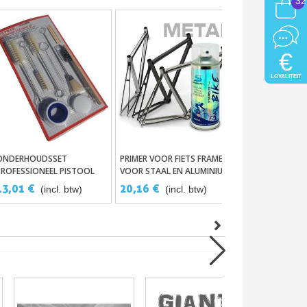
32
€
LOYALITEIT
ONDERHOUDSSET
PRIMER VOOR FIETS FRAME
LUCHTFILTER V
In Winkelwagen
In Winkelwagen
In Wink
PROFESSIONEEL PISTOOL
VOOR STAAL EN ALUMINIUM
PISTOOL
SPUITBUS – STARDUST BIKE
13,01 €
20,16 €
13,31 €
(incl. btw)
(incl. btw)
(incl