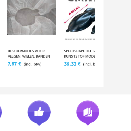
BESCHERMHOES VOOR
SPEEDSHAPE DELTA -
CONIS
In Winkelwagen
In Winkelwagen
VELGEN, WIELEN, BANDEN
KUNSTSTOF MODEL OM
ZWART OF WIT TE
7,87 €
39,33 €
4,84
(incl. btw)
(incl. btw)
SCHILDEREN