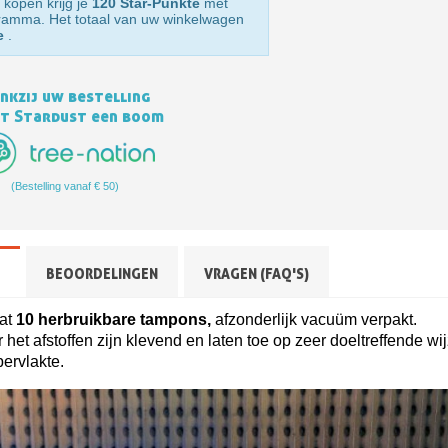
 kopen krijg je
120 Star-Punkte
met
ogramma. Het totaal van uw winkelwagen
te
.
nkzij uw bestelling
nt Stardust een boom
(Bestelling vanaf € 50)
Schrijf je in voor d
Levering binnen 4
G
BEOORDELINGEN
VRAGEN (FAQ'S)
Betaling in 4x gratis van
at
10 herbruikbare tampons,
afzonderlijk vacuüm verpakt.
Je online offerte
et afstoffen zijn klevend en laten toe op zeer doeltreffende wijz
Deel je creaties en 
pervlakte.
Verzamel loyaliteitsp
Retourneer produ