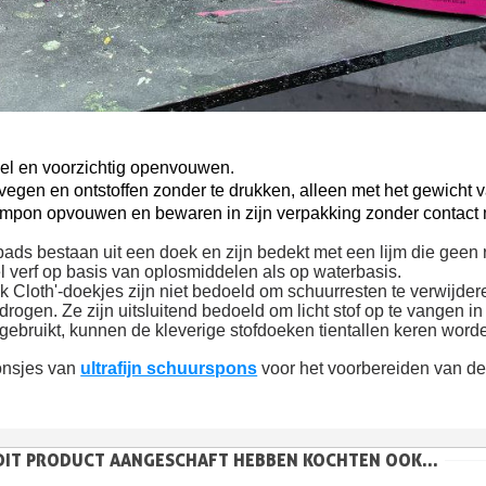
l en voorzichtig openvouwen.
vegen en ontstoffen zonder te drukken, alleen met het gewicht 
ampon opvouwen en bewaren in zijn verpakking zonder contact m
pads bestaan uit een doek en zijn bedekt met een lijm die geen 
el verf op basis van oplosmiddelen als op waterbasis.
ck Cloth'-doekjes zijn niet bedoeld om schuurresten te verwijd
drogen. Ze zijn uitsluitend bedoeld om licht stof op te vangen in
ebruikt, kunnen de kleverige stofdoeken tientallen keren worde
onsjes van
ultrafijn schuurspons
voor het voorbereiden van de
 DIT PRODUCT AANGESCHAFT HEBBEN KOCHTEN OOK...