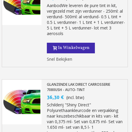
AanbodWe leveren de pure tint in kit,
vergezeld met zijn verdunner - 250ml: al
verdund- 500ml: al verdund- 0.5 L tint +
0.5 L verdunner- 1 L tint + 1 L verdunner-
5 L tint + 5 L verdunner- lot met 3
aerosols
In Winkelwagen
Snel Bekijken
Schrijf je in voor de nieuwsbrief: €5 korting
Levering binnen 48-72 uur in Nederland
GLANZENDE LAK DIRECT CARROSSERIE
7080USH - AUTO-TINT
Betaling in 4x gratis vanaf een aankoopwaarde van 30€.
36,30 €
(incl. btw)
Je online offerte in minder dan 1 minuut
Schilderij "Shiny Direct"
Polyurethaankleurcode en verpakking
Deel je creaties en ontvang shopping vouchers
naar keuzebeschikbaar in kits van:- kit
Verzamel loyaliteitspunten bij elke bestelling
van 0,375 ml- Set van 0,875 ml- Set van
1.650 ml- set van 8,5 l- 1
Retourneer producten binnen 14 dagen