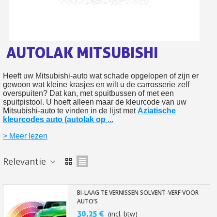
Retourneer producten binnen 14 dagen
5€ korting op de eerste bestelling
10€ shopping voucher voor elke verwijzing
AUTOLAK MITSUBISHI
Schrijf je in voor de nieuwsbrief: €5 korting
Levering binnen 48-72 uur in Nederland
Heeft uw Mitsubishi-auto wat schade opgelopen of zijn er
gewoon wat kleine krasjes en wilt u de carrosserie zelf
Betaling in 4x gratis vanaf een aankoopwaarde van 30€.
overspuiten? Dat kan, met spuitbussen of met een
Je online offerte in minder dan 1 minuut
spuitpistool. U hoeft alleen maar de kleurcode van uw
Mitsubishi-auto te vinden in de lijst met
Aziatische
Deel je creaties en ontvang shopping vouchers
kleurcodes auto (autolak op ...
Verzamel loyaliteitspunten bij elke bestelling
> Meer lezen
Retourneer producten binnen 14 dagen
Relevantie
5€ korting op de eerste bestelling
10€ shopping voucher voor elke verwijzing
Schrijf je in voor de nieuwsbrief: €5 korting
BI-LAAG TE VERNISSEN SOLVENT-VERF VOOR
AUTO’S
30,25 €
(incl. btw)