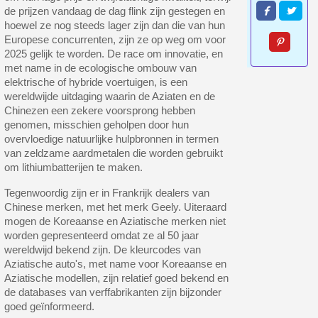
de prijzen vandaag de dag flink zijn gestegen en
5€ korting op de eerste bestelling
hoewel ze nog steeds lager zijn dan die van hun
10€ shopping voucher voor elke verwijzing
Europese concurrenten, zijn ze op weg om voor
2025 gelijk te worden. De race om innovatie, en
Schrijf je in voor de nieuwsbrief: €5 korting
met name in de ecologische ombouw van
elektrische of hybride voertuigen, is een
Levering binnen 48-72 uur in Nederland
wereldwijde uitdaging waarin de Aziaten en de
Betaling in 4x gratis vanaf een aankoopwaarde van 30€.
Chinezen een zekere voorsprong hebben
genomen, misschien geholpen door hun
Je online offerte in minder dan 1 minuut
overvloedige natuurlijke hulpbronnen in termen
Deel je creaties en ontvang shopping vouchers
van zeldzame aardmetalen die worden gebruikt
om lithiumbatterijen te maken.
Verzamel loyaliteitspunten bij elke bestelling
Retourneer producten binnen 14 dagen
Tegenwoordig zijn er in Frankrijk dealers van
Chinese merken, met het merk Geely. Uiteraard
5€ korting op de eerste bestelling
mogen de Koreaanse en Aziatische merken niet
worden gepresenteerd omdat ze al 50 jaar
10€ shopping voucher voor elke verwijzing
wereldwijd bekend zijn. De kleurcodes van
Schrijf je in voor de nieuwsbrief: €5 korting
Aziatische auto's, met name voor Koreaanse en
Aziatische modellen, zijn relatief goed bekend en
de databases van verffabrikanten zijn bijzonder
goed geïnformeerd.