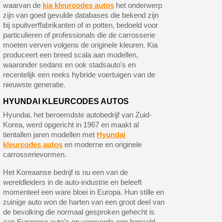
waarvan de
kia kleurcodes autos
het onderwerp
zijn van goed gevulde databases die bekend zijn
bij spuitverffabrikanten of in potten, bedoeld voor
particulieren of professionals die de carrosserie
moeten verven volgens de originele kleuren. Kia
produceert een breed scala aan modellen,
waaronder sedans en ook stadsauto's en
recentelijk een reeks hybride voertuigen van de
nieuwste generatie.
HYUNDAI KLEURCODES AUTOS
Hyundai, het beroemdste autobedrijf van Zuid-
Korea, werd opgericht in 1967 en maakt al
tientallen jaren modellen met
Hyundai
kleurcodes autos
en moderne en originele
carrosserievormen.
Het Koreaanse bedrijf is nu een van de
wereldleiders in de auto-industrie en beleeft
momenteel een ware bloei in Europa. Hun stille en
zuinige auto won de harten van een groot deel van
de bevolking die normaal gesproken gehecht is
aan Europese auto's en veroverde een bepaald