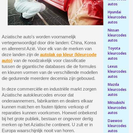
autos
Retourneer producten binnen 14 dagen
Hyundai
5€ korting op de eerste bestelling
kleurcodes
autos
10€ shopping voucher voor elke verwijzing
Nissan
Schrijf je in voor de nieuwsbrief: €5 korting
kleurcodes
Aziatische auto's worden voornamelijk
autos
vertegenwoordigd door drie landen: China, Korea
Levering binnen 48-72 uur in Nederland
Toyota
en allereerst Azië. Voor elk van de merken van
Betaling in 4x gratis vanaf een aankoopwaarde van 30€.
kleurcodes
deze landen zijn de
autolak op kleur (kleurcode
autos
auto)
van de noodzakelijk voor classificatie
Je online offerte in minder dan 1 minuut
Lexus
tussen de gigantische databases die de formules
Deel je creaties en ontvang shopping vouchers
kleurcodes
en kleuren vormen van de verschillende modellen
autos
die gedurende meerdere decennia zijn gebouwd.
Verzamel loyaliteitspunten bij elke bestelling
Mazda
Retourneer producten binnen 14 dagen
In deze commerciële en industriële markt zorgen
kleurcodes
autos
Aziatische autokleurcodes ervoor dat
5€ korting op de eerste bestelling
onderaannemers, fabrikanten en dealers elkaar
Mitsubishi
kunnen matchen en fouten tijdens verkoop of
10€ shopping voucher voor elke verwijzing
kleurcodes
autos
reparaties kunnen voorkomen. Hoewel onbekend
Schrijf je in voor de nieuwsbrief: €5 korting
bij het grote publiek, bestaan ​​er ongeveer dertig
Daewoo
merken op het Aziatische continent. U zult er in
kleurcodes
Europa waarschijnlijk nooit van horen.
autos