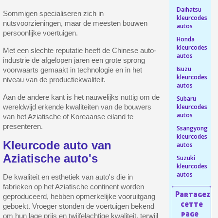
Daihatsu
Sommigen specialiseren zich in
kleurcodes
nutsvoorzieningen, maar de meesten bouwen
autos
persoonlijke voertuigen.
Honda
kleurcodes
Met een slechte reputatie heeft de Chinese auto-
autos
industrie de afgelopen jaren een grote sprong
Isuzu
voorwaarts gemaakt in technologie en in het
kleurcodes
niveau van de productiekwaliteit.
autos
Aan de andere kant is het nauwelijks nuttig om de
Subaru
kleurcodes
wereldwijd erkende kwaliteiten van de bouwers
autos
van het Aziatische of Koreaanse eiland te
Schrijf je in voor de nieuwsbrief: €5 korting
presenteren.
Ssangyong
kleurcodes
Levering binnen 48-72 uur in Nederland
Kleurcode auto van
autos
Betaling in 4x gratis vanaf een aankoopwaarde van 30€.
Aziatische auto's
Suzuki
kleurcodes
Je online offerte in minder dan 1 minuut
autos
De kwaliteit en esthetiek van auto's die in
Deel je creaties en ontvang shopping vouchers
fabrieken op het Aziatische continent worden
geproduceerd, hebben opmerkelijke vooruitgang
Verzamel loyaliteitspunten bij elke bestelling
geboekt. Vroeger stonden de voertuigen bekend
Retourneer producten binnen 14 dagen
om hun lage prijs en twijfelachtige kwaliteit, terwijl