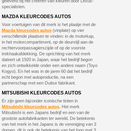
geleverd bij het creëren van kleuren door Lexus-
specialisten.
MAZDA KLEURCODES AUTOS
Voor voertuigen van dit merk is het plaatje met de
Mazda kleurcodes autos
(vinplate) op vier
verschillende plaatsen te vinden: in de motorkap,
in het motorcompartiment, op de deurstijl aan de
rechtervoorpassagierszijde of op de voorste
trekhaakafdekking. De oprichting van het merk
dateert uit 1920 in Japan, waar het bedrijf begon
en zich ontwikkelde onder een andere naam (Toyo
Kogyo). En het was in de jaren 60 dat het bedrijf
echt begon met autoproductie, na een
partnerschap met een Duitse fabrikant.
MITSUBISHI KLEURCODES AUTOS
Er zijn geen bijzonder iconische tinten in
Mitsubishi kleurcodes autos
. Het merk
Mitsubishi is een Japans bedrijf en een van de
grootste autofabrikanten ter wereld. De betekenis
van het merk in het Japans is de vereniging van 3
dorpen, dit is ook de betekenis van het logo met 3