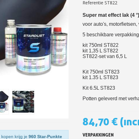
Referentie
ST822
5€ korting op d
Super mat effect lak (4 °)
10€ shopping vouch
voor auto's, motorfietsen
Schrijf je in voor d
5 beschikbare verpakking
Levering binnen 4
kit 750ml ST822
Betaling in 4x gratis van
kit 1,35 L ST822
ST822-set van 6,5 L
Je online offerte
Deel je creaties en 
Kit 750ml ST823
Verzamel loyaliteitsp
kit 1.35 L ST823
Retourneer produ
Kit 6.5L ST823
5€ korting op d
Potten geleverd met verh
10€ shopping vouch
Schrijf je in voor d
84,70 €
(inc
VERPAKKINGEN
 kopen krijg je
960 Star-Punkte