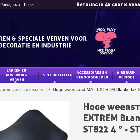
Betaling in 4x gratis van
Portugheză
Polski
REN & SPECIALE VERVEN VOOR
DECORATIE EN INDUSTRIE
LAKKEN EN 
ACCESSOIRES EN 
AIRBRUSH 
AFWERKING 
SPECIALITEITEN
BENODIGDHEDEN
VERFSET
VERVEN
Schrijf je in voor d
vernis voor carrosserie
>
Hoge weerstand MAT EXTREM Blanke lak S
Levering binnen 4
Betaling in 4x gratis van
Hoge weers
Je online offerte
EXTREM Blan
Deel je creaties en 
ST822 4 ° - S
Verzamel loyaliteitsp
Retourneer produ