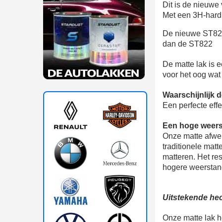
Dit is de nieuwe 
Met een 3H-hardh
De nieuwe ST823 
dan de ST822
De matte lak is 
voor het oog wat
Waarschijnlijk 
Een perfecte effe
Een hoge weers
Onze matte afwer
traditionele matt
matteren. Het res
hogere weerstand
Uitstekende he
Onze matte lak h