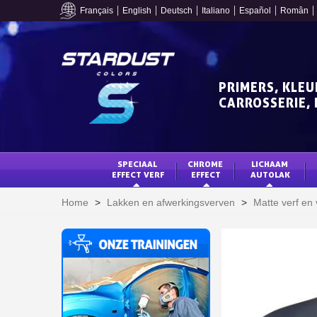
Français
English
Deutsch
Italiano
Español
Român
PRIMERS, KLEU
CARROSSERIE, 
SPECIAAL 
CHROME 
LICHAAM 
EFFECT VERF
EFFECT
AUTOLAK
Home
>
Lakken en afwerkingsverven
>
Matte verf en 