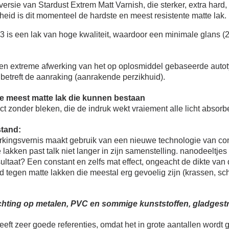
5€ korting op d
versie van Stardust Extrem Matt Varnish, die sterker, extra hard,
eid is dit momenteel de hardste en meest resistente matte lak. 
10€ shopping vouch
Schrijf je in voor d
is een lak van hoge kwaliteit, waardoor een minimale glans (2 °
Levering binnen 4
Betaling in 4x gratis van
een extreme afwerking van het op oplosmiddel gebaseerde autotyp
 betreft de aanraking (aanrakende perzikhuid).
Je online offerte
Deel je creaties en 
de meest matte lak die kunnen bestaan
ct zonder bleken, die de indruk wekt vraiement alle licht absorb
Verzamel loyaliteitsp
Retourneer produ
tand:
kingsvernis maakt gebruik van een nieuwe technologie van comp
5€ korting op d
e lakken past talk niet langer in zijn samenstelling. nanodeeltje
10€ shopping vouch
ultaat? Een constant en zelfs mat effect, ongeacht de dikte van
 tegen matte lakken die meestal erg gevoelig zijn (krassen, sc
Schrijf je in voor d
chting op metalen, PVC en sommige kunststoffen, gladgest
eeft zeer goede referenties, omdat het in grote aantallen wordt