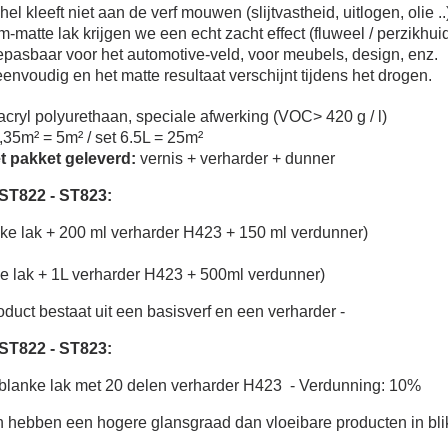
el kleeft niet aan de verf mouwen (slijtvastheid, uitlogen, olie ..
-matte lak krijgen we een echt zacht effect (fluweel / perzikhuid
oepasbaar voor het automotive-veld, voor meubels, design, enz.
eenvoudig en het matte resultaat verschijnt tijdens het drogen.
acryl polyurethaan, speciale afwerking (VOC> 420 g / l)
1,35m² = 5m² / set 6.5L = 25m²
t pakket geleverd:
vernis + verharder + dunner
 ST822 - ST823:
anke lak + 200 ml verharder
H423
+ 150 ml verdunner)
ke lak + 1L verharder
H423
+ 500ml verdunner)
duct bestaat uit een basisverf en een verharder -
 ST822 - ST823:
blanke lak met 20 delen verharder
H423
- Verdunning: 10%
n hebben een hogere glansgraad dan vloeibare producten in blik