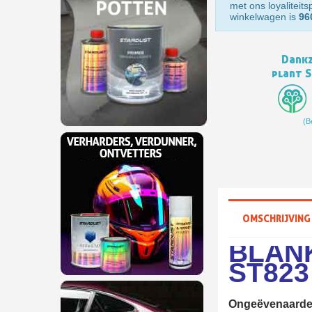
met ons loyaliteit
winkelwagen is
96
Dankz
plant 
(B
OMSCHRIJVING
BLANK
ST823
Ongeëvenaarde 