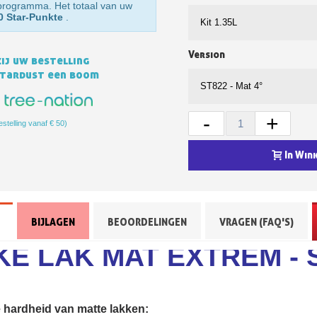
sprogramma. Het totaal van uw
0 Star-Punkte
.
Version
ij uw bestelling
Stardust een boom
-
+
estelling vanaf € 50)
In Win
Schrijf je in voor d
Levering binnen 4
Betaling in 4x gratis van
BIJLAGEN
BEOORDELINGEN
VRAGEN (FAQ'S)
Je online offerte
E LAK MAT EXTREM - S
Deel je creaties en 
Verzamel loyaliteitsp
Retourneer produ
hardheid van matte lakken: