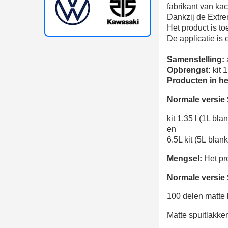
fabrikant van kach
Dankzij de Extrem
Het product is t
De applicatie is 
Samenstelling:
Opbrengst:
kit 
Producten in he
Normale versie
kit 1,35 l (1L bl
en
6.5L kit (5L blan
Mengsel:
Het pro
Normale versie
100 delen matte 
Matte spuitlakke