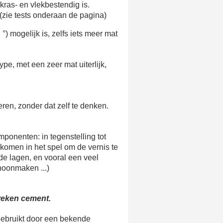
e eerste bestelling
 kras- en vlekbestendig is.
(zie tests onderaan de pagina)
er voor elke verwijzing
e nieuwsbrief: €5 korting
) mogelijk is, zelfs iets meer mat
8-72 uur in Nederland
af een aankoopwaarde van 30€.
e, met een zeer mat uiterlijk,
 in minder dan 1 minuut
ontvang shopping vouchers
eren, zonder dat zelf te denken.
unten bij elke bestelling
cten binnen 14 dagen
onenten: in tegenstelling tot
e eerste bestelling
s komen in het spel om de vernis te
er voor elke verwijzing
 de lagen, en vooral een veel
hoonmaken ...)
e nieuwsbrief: €5 korting
reken cement.
 gebruikt door een bekende