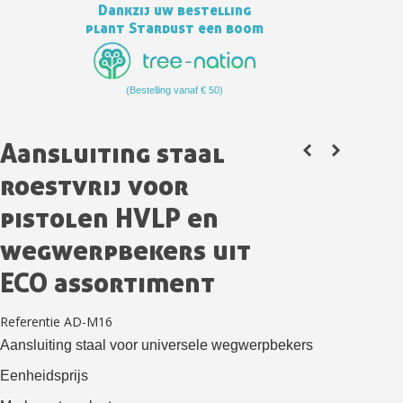
Dankzij uw bestelling
plant Stardust een boom
(Bestelling vanaf € 50)
Aansluiting staal
roestvrij voor
pistolen HVLP en
Schrijf je in voor de nieuwsbrief: €5 korting
wegwerpbekers uit
Levering binnen 48-72 uur in Nederland
ECO assortiment
Betaling in 4x gratis vanaf een aankoopwaarde van 30€.
Je online offerte in minder dan 1 minuut
Referentie
AD-M16
Deel je creaties en ontvang shopping vouchers
Aansluiting staal voor universele wegwerpbekers
Verzamel loyaliteitspunten bij elke bestelling
Eenheidsprijs
Retourneer producten binnen 14 dagen