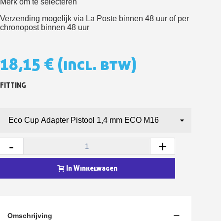
Merk
om te
selecteren
5€ korting op de eerste bestelling
Verzending mogelijk via La Poste binnen 48 uur of per
10€ shopping voucher voor elke verwijzing
chronopost binnen 48 uur
Schrijf je in voor de nieuwsbrief: €5 korting
Levering binnen 48-72 uur in Nederland
18,15 €
(incl. btw)
Betaling in 4x gratis vanaf een aankoopwaarde van 30€.
FITTING
Je online offerte in minder dan 1 minuut
Deel je creaties en ontvang shopping vouchers
Verzamel loyaliteitspunten bij elke bestelling
Retourneer producten binnen 14 dagen
-
+
5€ korting op de eerste bestelling
10€ shopping voucher voor elke verwijzing
In Winkelwagen
Schrijf je in voor de nieuwsbrief: €5 korting
Omschrijving