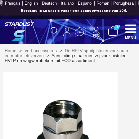
Français
English
Deutsch
Italiano
Español
Român
Portugheză
Betaling in 4x gratis vanaf een aankoopwaarde van 30€.
32
MENU
Home
>
Verf accessoires
>
De HPLV spuitpistolen voor auto-
en motorfietsverven
>
Aansluiting staal roestvrij voor pistolen
HVLP en wegwerpbekers uit ECO assortiment
Schrijf je in voor de nieuwsbrief: €5 korting
Levering binnen 48-72 uur in Nederland
Betaling in 4x gratis vanaf een aankoopwaarde van 30€.
Je online offerte in minder dan 1 minuut
Deel je creaties en ontvang shopping vouchers
Verzamel loyaliteitspunten bij elke bestelling