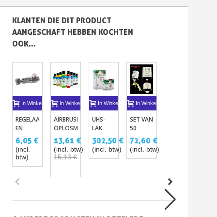
KLANTEN DIE DIT PRODUCT
AANGESCHAFT HEBBEN KOCHTEN
OOK...
In Winkelwagen
In Winkelwagen
In Winkelwagen
In Winkelwagen
In Winkelwagen
I
REGELAAR
AIRBRUSH
UHS-
SET VAN
METALLIC
SCH
EN
OPLOSMIDDELHOUDENDE
LAK
50
VERVEN
HVL
SNELKOPPELING
VERVEN
D8131
WEGWERPBEKERS
125 ML
CH
6,05 €
13,61 €
302,50 €
72,60 €
15,03 €
53
VOOR
125ML
PPG –
VOOR
+
1.
(incl.
(incl. btw)
(incl. btw)
(incl. btw)
(incl.
(inc
AIRBRUSH
KIT VAN
SPUITPISTOLEN
GOLDEN
btw)
15,13 €
btw)
btw
5 LITER
IN
GOLD -
-10%
+ 2,5L
200ML
GEBRUIND
UHS
OF
- KOPER
VERHARDER
600ML
-
ALUMINIUM