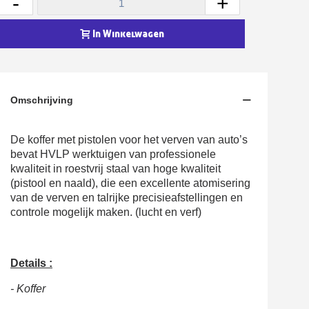
-
+
5€ korting op de eerste bestelling
In Winkelwagen
10€ shopping voucher voor elke verwijzing
Schrijf je in voor de nieuwsbrief: €5 korting
Levering binnen 48-72 uur in Nederland
Omschrijving
Betaling in 4x gratis vanaf een aankoopwaarde van 30€.
Je online offerte in minder dan 1 minuut
De koffer met pistolen voor het verven van auto’s
Deel je creaties en ontvang shopping vouchers
bevat HVLP werktuigen van professionele
Verzamel loyaliteitspunten bij elke bestelling
kwaliteit in roestvrij staal van hoge kwaliteit
(pistool en naald), die een excellente atomisering
Retourneer producten binnen 14 dagen
van de verven en talrijke precisieafstellingen en
5€ korting op de eerste bestelling
controle mogelijk maken. (lucht en verf)
10€ shopping voucher voor elke verwijzing
Schrijf je in voor de nieuwsbrief: €5 korting
Details :
- Koffer