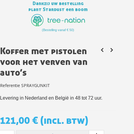
Dankzij uw bestelling
plant Stardust een boom
(Bestelling vanaf € 50)
Koffer met pistolen
voor het verven van
auto’s
Schrijf je in voor de nieuwsbrief: €5 korting
Referentie
SPRAYGUNKIT
Levering binnen 48-72 uur in Nederland
Betaling in 4x gratis vanaf een aankoopwaarde van 30€.
Levering in Nederland en België in 48 tot 72 uur.
Je online offerte in minder dan 1 minuut
Deel je creaties en ontvang shopping vouchers
121,00 €
(incl. btw)
Verzamel loyaliteitspunten bij elke bestelling
Retourneer producten binnen 14 dagen