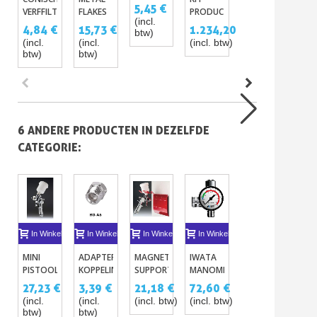
TABEL
5,45 €
VERFFILTERS
FLAKES
PRODUCTEN
VOOR
VO
MET DE
(incl.
X10
IN
VOOR
MENGELING
1K
4,84 €
15,73 €
CANDY
1.234,20 €
8,77 €
12
btw)
GECONCENTREERDE
CHROMEREN
EN ZIJN
BAS
VERVEN
(incl.
(incl.
(incl. btw)
(incl.
(in
PIGMENTPASTA
DEKSEL
btw)
btw)
btw)
X10
6 ANDERE PRODUCTEN IN DEZELFDE
CATEGORIE:
In Winkelwagen
In Winkelwagen
In Winkelwagen
In Winkelwagen
In Winkelwagen
I
MINI
ADAPTER
MAGNETISCH
IWATA
SUBMICRON
DRU
PISTOOL
KOPPELING
SUPPORT
MANOMETER
LUCHTREINIGER
VO
HVLP
VOOR
VOOR
-IMPACT
VOOR
VER
27,23 €
3,39 €
21,18 €
72,60 €
181,50 €
24
0.8MM
SCHROEFDRAAD
KOETSWERKPISTOOL
CONTROLLER
PERSLUCHT
SPU
(incl.
(incl.
(incl. btw)
(incl. btw)
(incl. btw)
(in
CHROOM
VAN
2
KMA
btw)
btw)