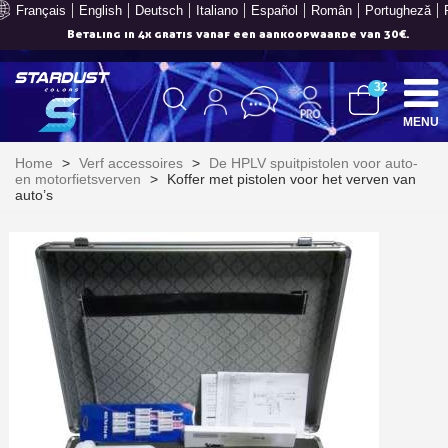
Français
English
Deutsch
Italiano
Español
Român
Portugheză
Betaling in 4x gratis vanaf een aankoopwaarde van 30€.
32
MENU
Home
>
Verf accessoires
>
De HPLV spuitpistolen voor auto-
en motorfietsverven
>
Koffer met pistolen voor het verven van
auto’s
Schrijf je in voor de nieuwsbrief: €5 korting
Levering binnen 48-72 uur in Nederland
Betaling in 4x gratis vanaf een aankoopwaarde van 30€.
Je online offerte in minder dan 1 minuut
Deel je creaties en ontvang shopping vouchers
Verzamel loyaliteitspunten bij elke bestelling