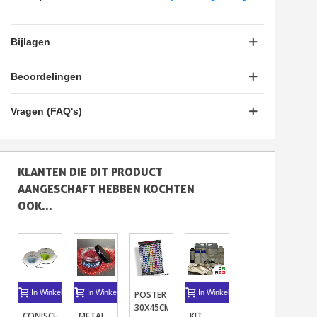
Bijlagen
Beoordelingen
Vragen (FAQ's)
KLANTEN DIE DIT PRODUCT
AANGESCHAFT HEBBEN KOCHTEN
OOK...
In Winkelwagen
In Winkelwagen
In Winkelwagen
In Winkelwagen
I
POSTER
30X45CM
CONISCHE
METAL
KIT
POT
VE