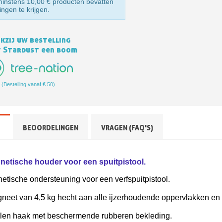
nstens 10,00 € producten bevatten
ingen te krijgen.
kzij uw bestelling
t Stardust een boom
(Bestelling vanaf € 50)
Schrijf je in voor d
BEOORDELINGEN
VRAGEN (FAQ'S)
Levering binnen 4
Betaling in 4x gratis van
Je online offerte
netische houder voor een spuitpistool.
Deel je creaties en 
tische ondersteuning voor een verfspuitpistool.
Verzamel loyaliteitsp
neet van 4,5 kg hecht aan alle ijzerhoudende oppervlakken en 
Retourneer produ
len haak met beschermende rubberen bekleding.