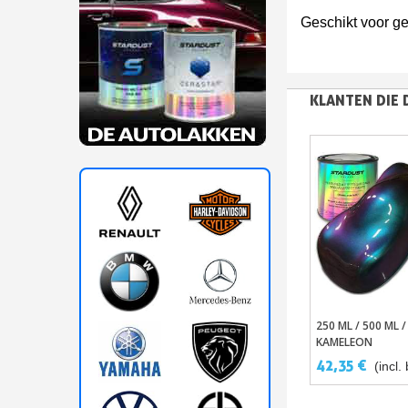
Geschikt voor g
KLANTEN DIE 
250 ML / 500 ML /
In Winkel
KAMELEON
SOLVENTHOUDEN
42,35 €
(incl.