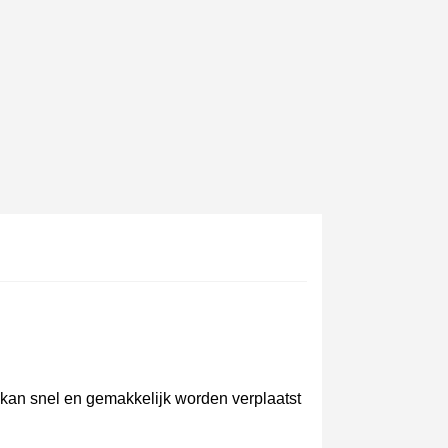
e nieuwsbrief: €5 korting
8-72 uur in Nederland
af een aankoopwaarde van 30€.
 in minder dan 1 minuut
ontvang shopping vouchers
unten bij elke bestelling
kan snel en gemakkelijk worden verplaatst
cten binnen 14 dagen