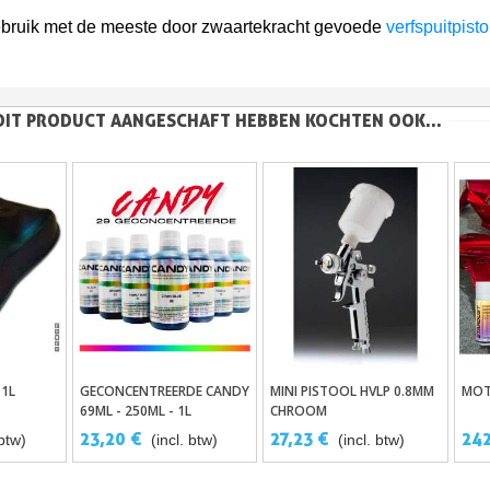
5€ korting op d
ebruik met de meeste door zwaartekracht gevoede
verfspuitpist
10€ shopping vouch
Schrijf je in voor d
Levering binnen 4
DIT PRODUCT AANGESCHAFT HEBBEN KOCHTEN OOK...
Betaling in 4x gratis van
Je online offerte
Deel je creaties en 
Verzamel loyaliteitsp
Retourneer produ
5€ korting op d
10€ shopping vouch
Schrijf je in voor d
 1L
GECONCENTREERDE CANDY
MINI PISTOOL HVLP 0.8MM
MOT
wagen
In Winkelwagen
In Winkelwagen
69ML - 250ML - 1L
CHROOM
DE LAK
23,20 €
27,23 €
242
 btw)
(incl. btw)
(incl. btw)