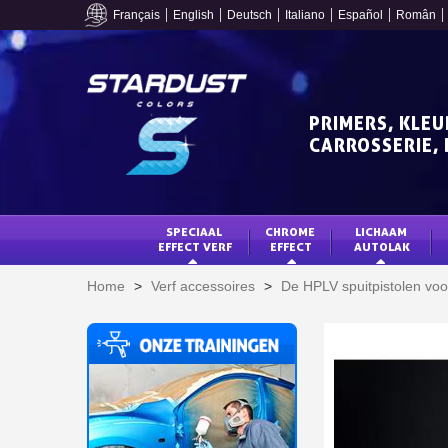
Français
English
Deutsch
Italiano
Español
Român
PRIMERS, KLEU
CARROSSERIE, 
SPECIAAL 
CHROME 
LICHAAM 
EFFECT VERF
EFFECT
AUTOLAK
Home
>
Verf accessoires
>
De HPLV spuitpistolen voo