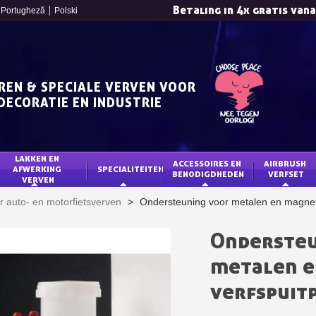
Betaling in 4x gratis van
Portugheză
Polski
REN & SPECIALE VERVEN VOOR
DECORATIE EN INDUSTRIE
LAKKEN EN 
ACCESSOIRES EN 
AIRBRUSH 
AFWERKING 
SPECIALITEITEN
BENODIGDHEDEN
VERFSET
VERVEN
Schrijf je in voor d
r auto- en motorfietsverven
>
Ondersteuning voor metalen en magneti
Levering binnen 4
Betaling in 4x gratis van
Ondersteu
Je online offerte
metalen e
Deel je creaties en 
verfspuit
Verzamel loyaliteitsp
Retourneer produ