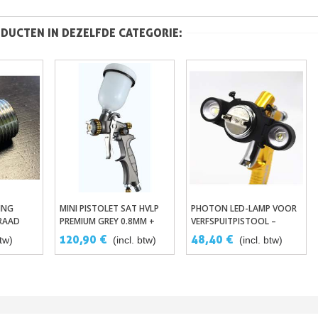
DUCTEN IN DEZELFDE CATEGORIE:
ING
MINI PISTOLET SAT HVLP
PHOTON LED-LAMP VOOR
wagen
In Winkelwagen
In Winkelwagen
RAAD
PREMIUM GREY 0.8MM +
VERFSPUITPISTOOL –
2”
1.0MM
AANPASBAAR AAN ALLE
120,90 €
48,40 €
btw)
(incl. btw)
(incl. btw)
SPUITPISTOLEN