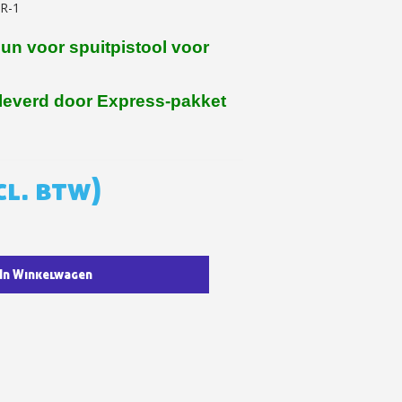
R-1
e eerste bestelling
un voor spuitpistool voor
er voor elke verwijzing
e nieuwsbrief: €5 korting
leverd door Express-pakket
8-72 uur in Nederland
af een aankoopwaarde van 30€.
 in minder dan 1 minuut
cl. btw)
ontvang shopping vouchers
unten bij elke bestelling
cten binnen 14 dagen
In Winkelwagen
e eerste bestelling
er voor elke verwijzing
e nieuwsbrief: €5 korting