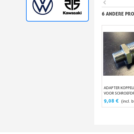
6 ANDERE PRO
ADAPTER KOPPEL
In Winkel
VOOR SCHROEFD
VAN 1/4” NAAR 1/
9,08 €
(incl. 