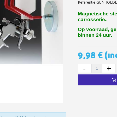
Referentie
GUNHOLDE
5€ korting op d
Magnetische ste
10€ shopping vouch
carrosserie..
Schrijf je in voor d
Op voorraad, ge
Levering binnen 4
binnen 24 uur.
Betaling in 4x gratis van
Je online offerte
9,98 €
(in
Deel je creaties en 
Verzamel loyaliteitsp
-
+
Retourneer produ
5€ korting op d
10€ shopping vouch
Schrijf je in voor d