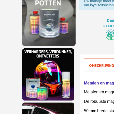
Uw mandje moet mi
om loyaliteitsbelon
Dan
plan
OMSCHRIJVING
Metalen en mag
Metalen en magne
De robuuste mag
50 mm brede sta