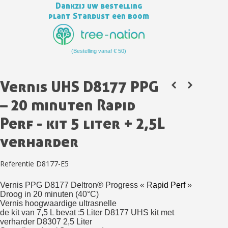
Dankzij uw bestelling
plant Stardust een boom
(Bestelling vanaf € 50)
Vernis UHS D8177 PPG
– 20 minuten Rapid
Perf - kit 5 liter + 2,5L
Schrijf je in voor de nieuwsbrief: €5 korting
Levering binnen 48-72 uur in Nederland
verharder
Betaling in 4x gratis vanaf een aankoopwaarde van 30€.
Referentie
D8177-E5
Je online offerte in minder dan 1 minuut
Deel je creaties en ontvang shopping vouchers
Vernis PPG D8177 Deltron® Progress «
R
apid
P
erf
»
Droog in 20 minuten (40°C)
Verzamel loyaliteitspunten bij elke bestelling
Vernis hoogwaardige ultrasnelle
de kit van 7,5 L bevat :
5 Liter D8177 UHS kit met
Retourneer producten binnen 14 dagen
verharder D8307 2,5 Liter