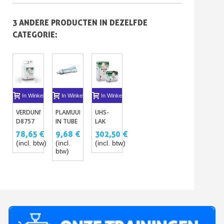
3 ANDERE PRODUCTEN IN DEZELFDE
CATEGORIE:
In Winkelwagen
In Winkelwagen
In Winkelwagen
VERDUNNERS
PLAMUUR
UHS-
D8757
IN TUBE
LAK
EN
PPG
D8131
78,65 €
9,68 €
302,50 €
D8758
200ML
PPG –
(incl. btw)
(incl.
(incl. btw)
VOOR
ÉÉNCOMPONENT
KIT VAN
btw)
PPG
VBA
5 LITER
DELTRON
BEIGE
+ 2,5L
VERNISSEN
STOPPER
UHS
ACRYL
VERHARDER
A242