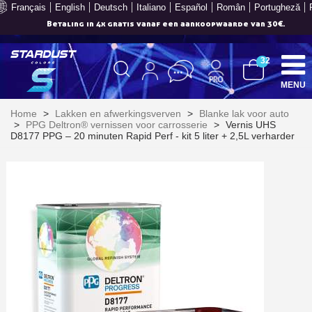
Français
English
Deutsch
Italiano
Español
Român
Portugheză
Je online offerte in minder dan 1 minuut
32
MENU
Home
>
Lakken en afwerkingsverven
>
Blanke lak voor auto
>
PPG Deltron® vernissen voor carrosserie
>
Vernis UHS
D8177 PPG – 20 minuten Rapid Perf - kit 5 liter + 2,5L verharder
Schrijf je in voor de nieuwsbrief: €5 korting
Levering binnen 48-72 uur in Nederland
Betaling in 4x gratis vanaf een aankoopwaarde van 30€.
Je online offerte in minder dan 1 minuut
Deel je creaties en ontvang shopping vouchers
Verzamel loyaliteitspunten bij elke bestelling
Retourneer producten binnen 14 dagen