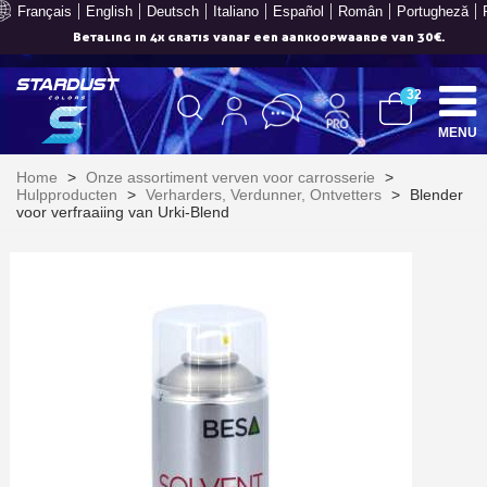
Français
English
Deutsch
Italiano
Español
Român
Portugheză
Betaling in 4x gratis vanaf een aankoopwaarde van 30€.
32
MENU
Home
>
Onze assortiment verven voor carrosserie
>
Hulpproducten
>
Verharders, Verdunner, Ontvetters
>
Blender
voor verfraaiing van Urki-Blend
Schrijf je in voor de nieuwsbrief: €5 korting
Levering binnen 48-72 uur in Nederland
Betaling in 4x gratis vanaf een aankoopwaarde van 30€.
Je online offerte in minder dan 1 minuut
Deel je creaties en ontvang shopping vouchers
Verzamel loyaliteitspunten bij elke bestelling