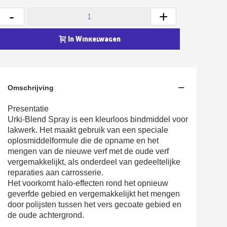
5€ korting op de eerste bestelling
-
+
10€ shopping voucher voor elke verwijzing
In Winkelwagen
Schrijf je in voor de nieuwsbrief: €5 korting
Levering binnen 48-72 uur in Nederland
Betaling in 4x gratis vanaf een aankoopwaarde van 30€.
Omschrijving
Je online offerte in minder dan 1 minuut
Deel je creaties en ontvang shopping vouchers
Presentatie
Urki-Blend Spray is een kleurloos bindmiddel voor
Verzamel loyaliteitspunten bij elke bestelling
lakwerk. Het maakt gebruik van een speciale
Retourneer producten binnen 14 dagen
oplosmiddelformule die de opname en het
mengen van de nieuwe verf met de oude verf
5€ korting op de eerste bestelling
vergemakkelijkt, als onderdeel van gedeeltelijke
10€ shopping voucher voor elke verwijzing
reparaties aan carrosserie.
Het voorkomt halo-effecten rond het opnieuw
Schrijf je in voor de nieuwsbrief: €5 korting
geverfde gebied en vergemakkelijkt het mengen
door polijsten tussen het vers gecoate gebied en
de oude achtergrond.