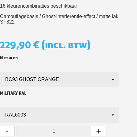
16 kleurencombinaties beschikbaar
5€ korting op de eerste bestelling
Camouflagebasis / Ghost-interferentie-effect / matte lak
10€ shopping voucher voor elke verwijzing
ST822
Schrijf je in voor de nieuwsbrief: €5 korting
Levering binnen 48-72 uur in Nederland
229,90 €
(incl. btw)
Betaling in 4x gratis vanaf een aankoopwaarde van 30€.
Je online offerte in minder dan 1 minuut
Metalen
Deel je creaties en ontvang shopping vouchers
Verzamel loyaliteitspunten bij elke bestelling
Retourneer producten binnen 14 dagen
5€ korting op de eerste bestelling
MILITARY RAL
10€ shopping voucher voor elke verwijzing
Schrijf je in voor de nieuwsbrief: €5 korting
-
+