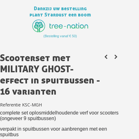
Dankzij uw bestelling
plant Stardust een boom
(Bestelling vanaf € 50)
Scooterset met
MILITARY GHOST-
effect in spuitbussen -
Schrijf je in voor de nieuwsbrief: €5 korting
16 varianten
Levering binnen 48-72 uur in Nederland
Betaling in 4x gratis vanaf een aankoopwaarde van 30€.
Referentie
KSC-MGH
Je online offerte in minder dan 1 minuut
complete set oplosmiddelhoudende verf voor scooters
Deel je creaties en ontvang shopping vouchers
(ongeveer 9 spuitbussen)
Verzamel loyaliteitspunten bij elke bestelling
verpakt in spuitbussen voor aanbrengen met een
spuitbus
Retourneer producten binnen 14 dagen