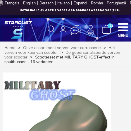
Français
English
Deutsch
Italiano
Español
Român
Portugheză
Betaling in 4x gratis vanaf een aankoopwaarde van 30€.
32
MENU
Home
>
Onze assortiment verven voor carrosserie
>
Het
verven voor kuip van scooter
>
De gepersonaliseerde verven
voor scooter
>
Scooterset met MILITARY GHOST-effect in
spuitbussen - 16 varianten
Schrijf je in voor de nieuwsbrief: €5 korting
Levering binnen 48-72 uur in Nederland
Betaling in 4x gratis vanaf een aankoopwaarde van 30€.
Je online offerte in minder dan 1 minuut
Deel je creaties en ontvang shopping vouchers
Verzamel loyaliteitspunten bij elke bestelling