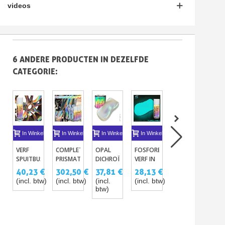
videos
6 ANDERE PRODUCTEN IN DEZELFDE
CATEGORIE:
In Winkelwagen
In Winkelwagen
In Winkelwagen
In Winkelwagen
In Winkelwagen
I
VERF
COMPLETE
OPAL
FOSFORESCERENDE
KIT
KIT
SPUITBUS
PRISMATISCHE
DICHROÏSCHE
VERF IN
SCOOTER
KA
MET 3D
SPUITVERFSET
VERVEN
SPUITBUS
- CANDY
VER
40,23 €
302,50 €
37,81 €
28,13 €
191,48 €
17
HOLOGRAM
-
- 14
VO
(incl. btw)
(incl. btw)
(incl.
(incl. btw)
(incl. btw)
(in
EFFECT
HOLOGRAFISCH
KLEUREN
SC
btw)
EFFECT
SC
VOOR
SCOOTER