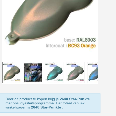
Retourneer producten binnen 14 dagen
5€ korting op de eerste bestelling
10€ shopping voucher voor elke verwijzing
Schrijf je in voor de nieuwsbrief: €5 korting
Levering binnen 48-72 uur in Nederland
Betaling in 4x gratis vanaf een aankoopwaarde van 30€.
Je online offerte in minder dan 1 minuut
Deel je creaties en ontvang shopping vouchers
Verzamel loyaliteitspunten bij elke bestelling
Retourneer producten binnen 14 dagen
5€ korting op de eerste bestelling
10€ shopping voucher voor elke verwijzing
Door dit product te kopen krijg je
2640 Star-Punkte
Schrijf je in voor de nieuwsbrief: €5 korting
met ons loyaliteitsprogramma. Het totaal van uw
winkelwagen is
2640 Star-Punkte
.