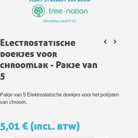
(Bestelling vanaf € 50)
Electrostatische
doekjes voor
chroomlak - Pakje van
5
Schrijf je in voor de nieuwsbrief: €5 korting
Levering binnen 48-72 uur in Nederland
Pakje van 5 Elektrostatische doekjes voor h
et polijsten
Betaling in 4x gratis vanaf een aankoopwaarde van 30€.
van chroom.
Je online offerte in minder dan 1 minuut
Deel je creaties en ontvang shopping vouchers
5,01 €
(incl. btw)
Verzamel loyaliteitspunten bij elke bestelling
Retourneer producten binnen 14 dagen