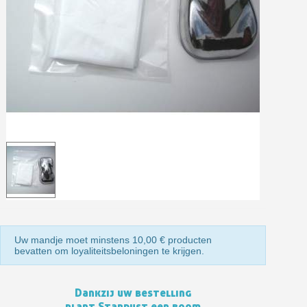
Retourneer producten binnen 14 dagen
5€ korting op de eerste bestelling
10€ shopping voucher voor elke verwijzing
Schrijf je in voor de nieuwsbrief: €5 korting
Levering binnen 48-72 uur in Nederland
Betaling in 4x gratis vanaf een aankoopwaarde van 30€.
Je online offerte in minder dan 1 minuut
Deel je creaties en ontvang shopping vouchers
Verzamel loyaliteitspunten bij elke bestelling
Retourneer producten binnen 14 dagen
5€ korting op de eerste bestelling
Uw mandje moet minstens 10,00 € producten
10€ shopping voucher voor elke verwijzing
bevatten om loyaliteitsbeloningen te krijgen.
Schrijf je in voor de nieuwsbrief: €5 korting
Dankzij uw bestelling
plant Stardust een boom