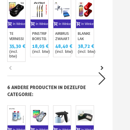
In Winkelwagen
In Winkelwagen
In Winkelwagen
In Winkelwagen
In Winkelwagen
I
TE
PINSTRIPING
AIRBRUSH
BLANKE
REGELAAR
VER
VERNISSEN
BORSTEL
ZWAARTEKRACHT
LAK
EN
ME
BASECOATS
-
SERIE
CANDY
SNELKOPPELING
DI
35,30 €
18,05 €
48,40 €
38,72 €
6,05 €
30
STRYPER-
180
IN
VOOR
EFF
(incl.
(incl. btw)
(incl. btw)
(incl. btw)
(incl.
(inc
SPUITBUS
AIRBRUSH
SPR
btw)
btw)
btw
290ML
40
(ELKE
KLEUR)
6 ANDERE PRODUCTEN IN DEZELFDE
CATEGORIE:
In Winkelwagen
In Winkelwagen
In Winkelwagen
In Winkelwagen
In Winkelwagen
I