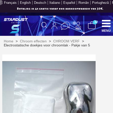
Français
English
Deutsch
Italiano
Español
Român
Portugheză
Betaling in 4x gratis vanaf een aankoopwaarde van 30€.
32
MENU
Home
>
Chroom effecten
>
CHROOM VERF
>
Electrostatische doekjes voor chroomlak - Pakje van 5
Schrijf je in voor de nieuwsbrief: €5 korting
Levering binnen 48-72 uur in Nederland
Betaling in 4x gratis vanaf een aankoopwaarde van 30€.
Je online offerte in minder dan 1 minuut
Deel je creaties en ontvang shopping vouchers
Verzamel loyaliteitspunten bij elke bestelling