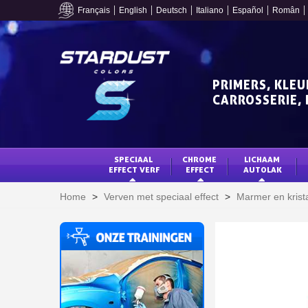
Français
English
Deutsch
Italiano
Español
Român
PRIMERS, KLEU
CARROSSERIE, 
SPECIAAL 
CHROME 
LICHAAM 
EFFECT VERF
EFFECT
AUTOLAK
Home
>
Verven met speciaal effect
>
Marmer en krista