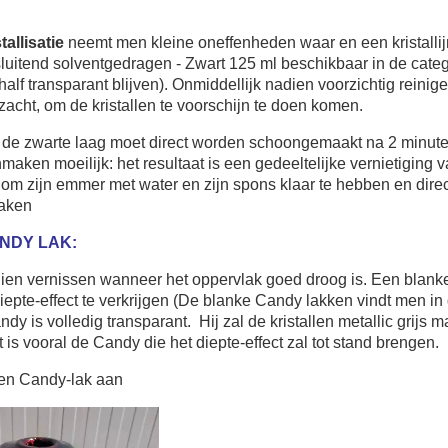
stallisatie
neemt men kleine oneffenheden waar en een kristallijn
luitend solventgedragen - Zwart 125 ml beschikbaar in de cate
half transparant blijven). Onmiddellijk nadien voorzichtig reini
zacht, om de kristallen te voorschijn te doen komen.
de zwarte laag moet direct worden schoongemaakt na 2 minuten
aken moeilijk: het resultaat is een gedeeltelijke vernietiging va
om zijn emmer met water en zijn spons klaar te hebben en dire
maken
NDY LAK:
ien vernissen wanneer het oppervlak goed droog is. Een blank
epte-effect te verkrijgen (De blanke Candy lakken vindt men in
dy is volledig transparant. Hij zal de kristallen metallic grijs
t is vooral de Candy die het diepte-effect zal tot stand brengen.
gen Candy-lak aan