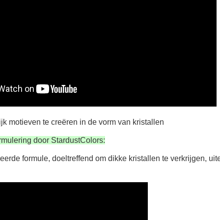
Je online offerte
Deel je creaties en 
Verzamel loyaliteitsp
Retourneer produ
5€ korting op d
10€ shopping vouch
Schrijf je in voor d
jk motieven te creëren in de vorm van kristallen
rmulering door StardustColors:
rde formule, doeltreffend om dikke kristallen te verkrijgen, uite