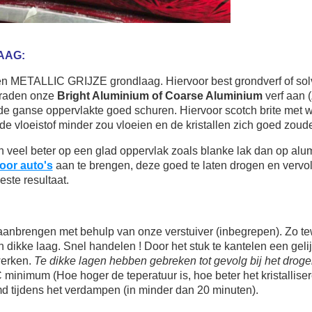
AAG:
n METALLIC GRIJZE grondlaag. Hiervoor best grondverf of solv
 raden onze
Bright Aluminium of Coarse Aluminium
verf aan 
de ganse oppervlakte goed schuren. Hiervoor scotch brite met w
 de vloeistof minder zou vloeien en de kristallen zich goed zou
en veel beter op een glad oppervlak zoals blanke lak dan op a
voor auto's
aan te brengen, deze goed te laten drogen en vervo
este resultaat.
r aanbrengen met behulp van onze verstuiver (inbegrepen). Zo te
 dikke laag. Snel handelen ! Door het stuk te kantelen een geli
werken.
Te dikke lagen hebben gebreken tot gevolg bij het drog
 minimum (Hoe hoger de teperatuur is, hoe beter het kristallise
d tijdens het verdampen (in minder dan 20 minuten)
.