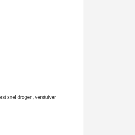
 in minder dan 1 minuut
ontvang shopping vouchers
unten bij elke bestelling
cten binnen 14 dagen
e eerste bestelling
er voor elke verwijzing
e nieuwsbrief: €5 korting
rst snel drogen, verstuiver