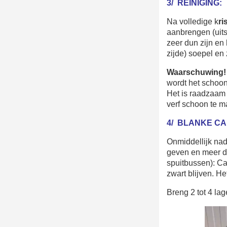
3/ REINIGING:
Na volledige k
ri
aanbrengen (uits
zeer dun zijn en 
zijde) soepel en 
Waarschuwing!
wordt het schoonm
Het is raadzaam 
verf schoon te 
4/ BLANKE CA
Onmiddellijk nad
geven en meer di
spuitbussen): Can
zwart blijven. He
Breng 2 tot 4 la