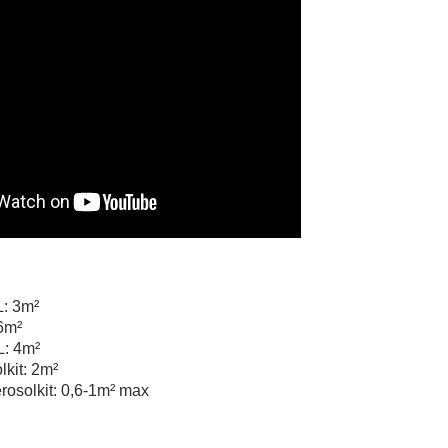
L: 3m²
 6m²
L: 4m²
kit: 2m²
rosolkit: 0,6-1m² max