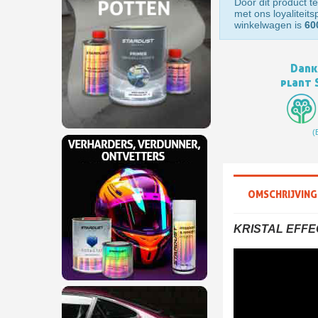
Door dit product te
met ons loyaliteit
winkelwagen is
60
Dank
plant 
(
OMSCHRIJVING
KRISTAL EFFE