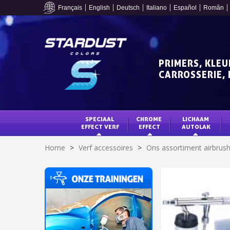
Français
English
Deutsch
Italiano
Español
Român
PRIMERS, KLEU
CARROSSERIE, 
SPECIAAL 
CHROME 
LICHAAM 
EFFECT VERF
EFFECT
AUTOLAK
Home
>
Verf accessoires
>
Ons assortiment airbrus