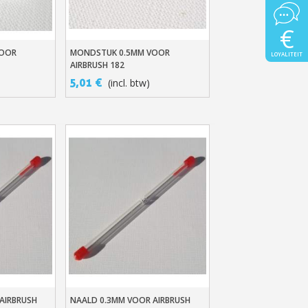
€
VOOR
MONDSTUK 0.5MM VOOR
n
In Winkelwagen
LOYALITEIT
AIRBRUSH 182
5,01 €
(incl. btw)
AIRBRUSH
NAALD 0.3MM VOOR AIRBRUSH
n
In Winkelwagen