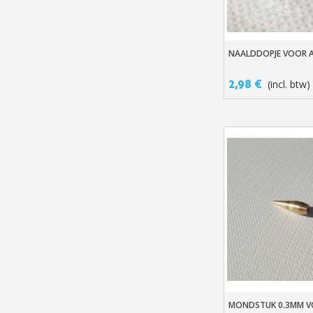
NAALDDOPJE VOOR A
In Winkelwage
2,98 €
(incl. btw)
MONDSTUK 0.3MM 
In Winkelwage