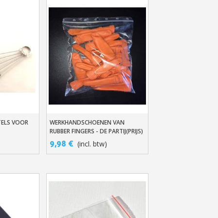
TELS VOOR
WERKHANDSCHOENEN VAN
jken
In Winkelwagen
RUBBER FINGERS - DE PARTIJ(PRIJS)
VAN 100
9,98 €
(incl. btw)