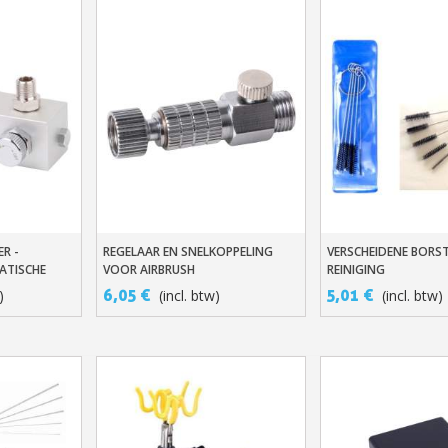
ER -
REGELAAR EN SNELKOPPELING
VERSCHEIDENE BORS
n
In Winkelwagen
Snel Beki
ATISCHE
VOOR AIRBRUSH
REINIGING
IRBRUSH
6,05 €
5,01 €
)
(incl. btw)
(incl. btw)