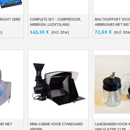
RACHT SERIE
COMPLETE SET - COMPRESSOR,
MULTISUPPORT VOO
n
In Winkelwagen
In Winkelwage
AIRBRUSH, LUCHTSLANG
AIRBRUSHES MET INS
PERSLUCHTTOEVOER
145,20 €
72,60 €
w)
(incl. btw)
(incl. bt
Schrijf je in voor d
Levering binnen 4
Betaling in 4x gratis van
Je online offerte
Deel je creaties en 
Verzamel loyaliteitsp
Retourneer produ
ERF MET
MINI-CABINE VOOR STANDAARD
LAADBAKKEN VOOR A
n
In Winkelwagen
In Winkelwage
VERVEN
VAN GLAZEN 22 ML