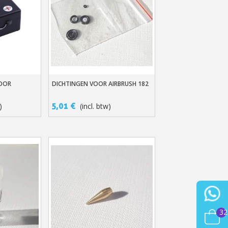
VOOR
DICHTINGEN VOOR AIRBRUSH 182
n
Snel Bekijken
5,01 €
)
(incl. btw)
32