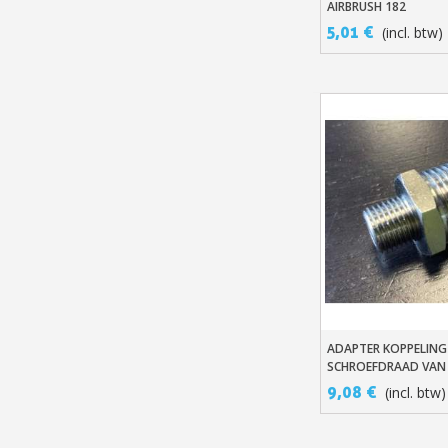
AIRBRUSH 182
5,01 €
(incl. btw)
ADAPTER KOPPELIN
In Winkelwage
SCHROEFDRAAD VAN 
1/2”
9,08 €
(incl. btw)