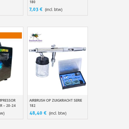
180
7,03 €
(incl. btw)
MPRESSOR
AIRBRUSH OP ZUIGKRACHT SERIE
n
In Winkelwagen
R – 20-24
182
48,40 €
tw)
(incl. btw)