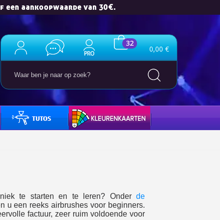
af een aankoopwaarde van 30€.
32
0,00 €
HANDLEIDINGEN
KLEURENKAARTEN
e nieuwsbrief: €5 korting
8-72 uur in Nederland
af een aankoopwaarde van 30€.
 in minder dan 1 minuut
ontvang shopping vouchers
hniek te starten en te leren? Onder
de
unten bij elke bestelling
n u een reeks airbrushes voor beginners.
eervolle factuur, zeer ruim voldoende voor
cten binnen 14 dagen