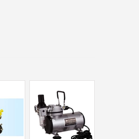
e eerste bestelling
er voor elke verwijzing
e nieuwsbrief: €5 korting
8-72 uur in Nederland
af een aankoopwaarde van 30€.
 in minder dan 1 minuut
ontvang shopping vouchers
unten bij elke bestelling
cten binnen 14 dagen
e eerste bestelling
er voor elke verwijzing
e nieuwsbrief: €5 korting