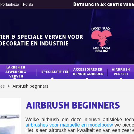
Betaling in 4x gratis van
Portugheză
Polski
REN & SPECIALE VERVEN VOOR
DECORATIE EN INDUSTRIE
LAKKEN EN 
ACCESSOIRES EN 
AIRBRUSH 
AFWERKING 
SPECIALITEITEN
BENODIGDHEDEN
VERFSET
VERVEN
Schrijf je in voor d
hes
>
Airbrush beginners
Levering binnen 4
Betaling in 4x gratis van
AIRBRUSH BEGINNERS
Je online offerte
Deel je creaties en 
Welke airbrush om deze nieuwe artistieke tec
Verzamel loyaliteitsp
airbrushes voor maquette en modelbouw
we biede
Het is een airbrush van kwaliteit en van een zeer 
Retourneer produ