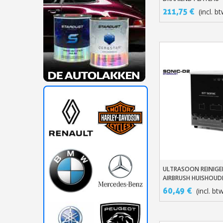
211,75 €
(incl. b
ULTRASOON REINIGE
In Winkelwage
AIRBRUSH HUISHOUD
0.75L UC-6106 EN P
60,49 €
(incl. bt
GT-SONIC-D2