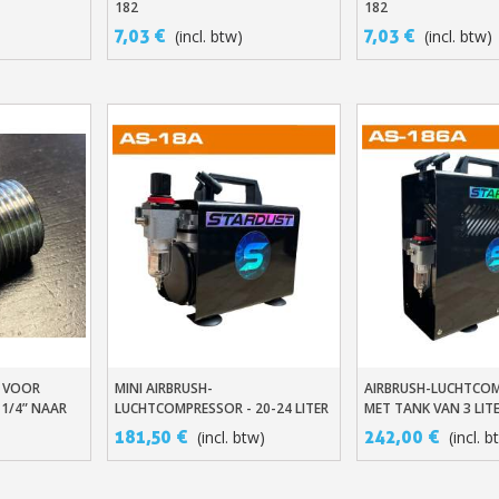
182
182
7,03 €
7,03 €
(incl. btw)
(incl. btw)
G VOOR
MINI AIRBRUSH-
AIRBRUSH-LUCHTCO
n
In Winkelwagen
In Winkelwage
1/4” NAAR
LUCHTCOMPRESSOR - 20-24 LITER
MET TANK VAN 3 LITE
PER MINUUT ZONDER TANK
LITER/MIN
181,50 €
242,00 €
(incl. btw)
(incl. b