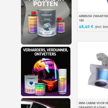
AIRBRUSH ZWAARTEK
In Winkelwage
180
48,40 €
(incl. bt
MINI-CABINE VOOR V
In Winkelwage
DRAAIEND PLATEAU