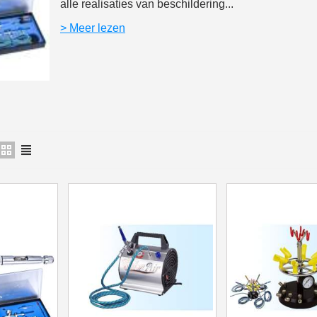
alle realisaties van beschildering...
5€ korting op d
> Meer lezen
10€ shopping vouch
Schrijf je in voor d
Levering binnen 4
Betaling in 4x gratis van
Je online offerte
Deel je creaties en 
Verzamel loyaliteitsp
Retourneer produ
5€ korting op d
10€ shopping vouch
Schrijf je in voor d