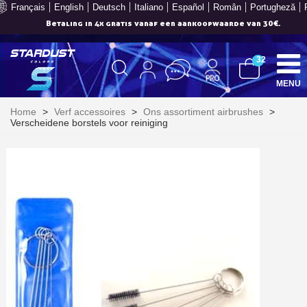
Français
English
Deutsch
Italiano
Español
Român
Portugheză
Betaling in 4x gratis vanaf een aankoopwaarde van 30€.
32
MENU
Home
>
Verf accessoires
>
Ons assortiment airbrushes
>
Verscheidene borstels voor reiniging
Schrijf je in voor de nieuwsbrief: €5 korting
Levering binnen 48-72 uur in Nederland
Betaling in 4x gratis vanaf een aankoopwaarde van 30€.
Je online offerte in minder dan 1 minuut
Deel je creaties en ontvang shopping vouchers
Verzamel loyaliteitspunten bij elke bestelling