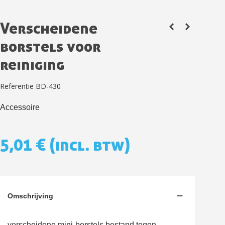
Verscheidene
borstels voor
reiniging
Referentie
BD-430
Accessoire
Schrijf je in voor de nieuwsbrief: €5 korting
5,01 €
(incl. btw)
Levering binnen 48-72 uur in Nederland
Betaling in 4x gratis vanaf een aankoopwaarde van 30€.
Je online offerte in minder dan 1 minuut
Deel je creaties en ontvang shopping vouchers
Omschrijving
Verzamel loyaliteitspunten bij elke bestelling
Retourneer producten binnen 14 dagen
verscheidene mini-borstels bestand tegen