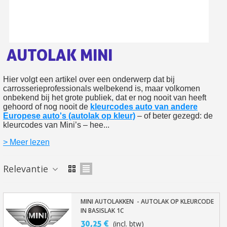
Retourneer producten binnen 14 dagen
5€ korting op de eerste bestelling
10€ shopping voucher voor elke verwijzing
AUTOLAK MINI
Schrijf je in voor de nieuwsbrief: €5 korting
Levering binnen 48-72 uur in Nederland
Hier volgt een artikel over een onderwerp dat bij
carrosserieprofessionals welbekend is, maar volkomen
Betaling in 4x gratis vanaf een aankoopwaarde van 30€.
onbekend bij het grote publiek, dat er nog nooit van heeft
Je online offerte in minder dan 1 minuut
gehoord of nog nooit de
kleurcodes auto van andere
Europese auto's (autolak op kleur)
– of beter gezegd: de
Deel je creaties en ontvang shopping vouchers
kleurcodes van Mini’s – hee...
Verzamel loyaliteitspunten bij elke bestelling
> Meer lezen
Retourneer producten binnen 14 dagen
Relevantie
5€ korting op de eerste bestelling
10€ shopping voucher voor elke verwijzing
Schrijf je in voor de nieuwsbrief: €5 korting
MINI AUTOLAKKEN - AUTOLAK OP KLEURCODE
IN BASISLAK 1C
30,25 €
(incl. btw)