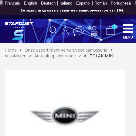
Français
English
Deutsch
Italiano
Español
Român
Portugheză
Betaling in 4x gratis vanaf een aankoopwaarde van 30€.
32
MENU
Home
>
Onze assortiment verven voor carrosserie
>
Autolakken
>
Autolak op kleurcode
>
AUTOLAK MINI
Schrijf je in voor de nieuwsbrief: €5 korting
Levering binnen 48-72 uur in Nederland
Betaling in 4x gratis vanaf een aankoopwaarde van 30€.
Je online offerte in minder dan 1 minuut
Deel je creaties en ontvang shopping vouchers
Verzamel loyaliteitspunten bij elke bestelling