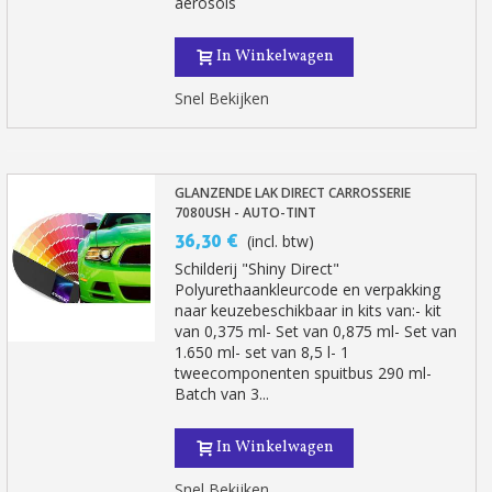
aerosols
5€ korting op de eerste bestelling
In Winkelwagen
10€ shopping voucher voor elke verwijzing
Schrijf je in voor de nieuwsbrief: €5 korting
Snel Bekijken
Levering binnen 48-72 uur in Nederland
Betaling in 4x gratis vanaf een aankoopwaarde van 30€.
GLANZENDE LAK DIRECT CARROSSERIE
Je online offerte in minder dan 1 minuut
7080USH - AUTO-TINT
Deel je creaties en ontvang shopping vouchers
36,30 €
(incl. btw)
Verzamel loyaliteitspunten bij elke bestelling
Schilderij "Shiny Direct"
Polyurethaankleurcode en verpakking
Retourneer producten binnen 14 dagen
naar keuzebeschikbaar in kits van:- kit
van 0,375 ml- Set van 0,875 ml- Set van
5€ korting op de eerste bestelling
1.650 ml- set van 8,5 l- 1
10€ shopping voucher voor elke verwijzing
tweecomponenten spuitbus 290 ml-
Batch van 3...
Schrijf je in voor de nieuwsbrief: €5 korting
In Winkelwagen
Snel Bekijken