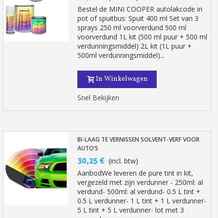
Bestel de MINI COOPER autolakcode in
pot of spuitbus: Spuit 400 ml Set van 3
sprays 250 ml voorverdund 500 ml
voorverdund 1L kit (500 ml puur + 500 ml
verdunningsmiddel) 2L kit (1L puur +
500ml verdunningsmiddel)...
In Winkelwagen
Snel Bekijken
Schrijf je in voor de nieuwsbrief: €5 korting
Levering binnen 48-72 uur in Nederland
BI-LAAG TE VERNISSEN SOLVENT-VERF VOOR
AUTO’S
Betaling in 4x gratis vanaf een aankoopwaarde van 30€.
30,25 €
(incl. btw)
Je online offerte in minder dan 1 minuut
AanbodWe leveren de pure tint in kit,
vergezeld met zijn verdunner - 250ml: al
Deel je creaties en ontvang shopping vouchers
verdund- 500ml: al verdund- 0.5 L tint +
Verzamel loyaliteitspunten bij elke bestelling
0.5 L verdunner- 1 L tint + 1 L verdunner-
5 L tint + 5 L verdunner- lot met 3
Retourneer producten binnen 14 dagen