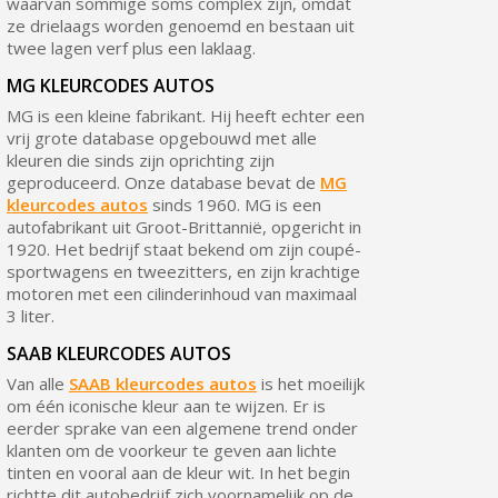
waarvan sommige soms complex zijn, omdat
ze drielaags worden genoemd en bestaan uit
twee lagen verf plus een laklaag.
MG KLEURCODES AUTOS
MG is een kleine fabrikant. Hij heeft echter een
vrij grote database opgebouwd met alle
kleuren die sinds zijn oprichting zijn
geproduceerd. Onze database bevat de
MG
kleurcodes autos
sinds 1960. MG is een
autofabrikant uit Groot-Brittannië, opgericht in
1920. Het bedrijf staat bekend om zijn coupé-
sportwagens en tweezitters, en zijn krachtige
motoren met een cilinderinhoud van maximaal
3 liter.
SAAB KLEURCODES AUTOS
Van alle
SAAB kleurcodes autos
is het moeilijk
om één iconische kleur aan te wijzen. Er is
eerder sprake van een algemene trend onder
klanten om de voorkeur te geven aan lichte
tinten en vooral aan de kleur wit. In het begin
richtte dit autobedrijf zich voornamelijk op de