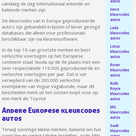
autos
vandaag de dag internationaal erkende en
Iveco
bekende merken zijn.
kleurcodes
autos
De kleurcodes van in Europa geproduceerde
auto's zijn gebundeld in lijsten of liever gezegd
Lada
databases die alleen voor professionals
kleurcodes
autos
beschikbaar zijn via kleurensoftware.
Lotus
In de top 10 van grootste merken en best
kleurcodes
verkochte voertuigen op het Europese
autos
continent staat Skoda op de 9e plaats met een
Rover
zeer respectabele 116.000 geproduceerde en
kleurcodes
verkochte voertuigen per jaar. Dat is ver
autos
Schrijf je in voor de nieuwsbrief: €5 korting
verwijderd van de 260.000 verkochte
Rolls
exemplaren van Vogue Vagabonde, maar dit
Levering binnen 48-72 uur in Nederland
Royce
bescheiden merk uit het oosten loopt voor op
kleurcodes
Betaling in 4x gratis vanaf een aankoopwaarde van 30€.
een merk als Toyota!
autos
Je online offerte in minder dan 1 minuut
MG
Andere Europese kleurcodes
kleurcodes
Deel je creaties en ontvang shopping vouchers
autos
autos
Verzamel loyaliteitspunten bij elke bestelling
Saab
Terwijl sommige kleine merken, bekend om hun
kleurcodes
Retourneer producten binnen 14 dagen
iconische en weinig talrijke modellen, zoals Mini,
autos