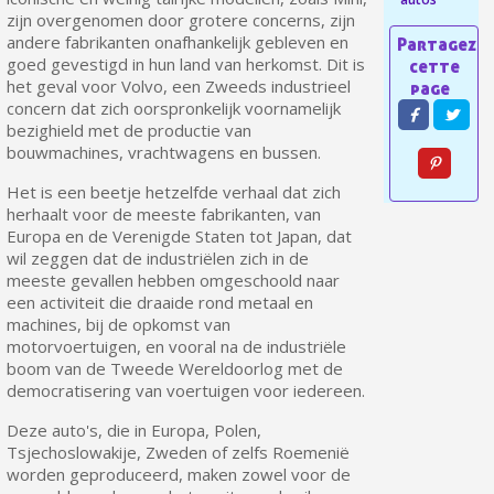
zijn overgenomen door grotere concerns, zijn
5€ korting op de eerste bestelling
andere fabrikanten onafhankelijk gebleven en
10€ shopping voucher voor elke verwijzing
goed gevestigd in hun land van herkomst. Dit is
het geval voor Volvo, een Zweeds industrieel
Schrijf je in voor de nieuwsbrief: €5 korting
concern dat zich oorspronkelijk voornamelijk
bezighield met de productie van
Levering binnen 48-72 uur in Nederland
bouwmachines, vrachtwagens en bussen.
Betaling in 4x gratis vanaf een aankoopwaarde van 30€.
Het is een beetje hetzelfde verhaal dat zich
Je online offerte in minder dan 1 minuut
herhaalt voor de meeste fabrikanten, van
Deel je creaties en ontvang shopping vouchers
Europa en de Verenigde Staten tot Japan, dat
wil zeggen dat de industriëlen zich in de
Verzamel loyaliteitspunten bij elke bestelling
meeste gevallen hebben omgeschoold naar
Retourneer producten binnen 14 dagen
een activiteit die draaide rond metaal en
machines, bij de opkomst van
5€ korting op de eerste bestelling
motorvoertuigen, en vooral na de industriële
boom van de Tweede Wereldoorlog met de
10€ shopping voucher voor elke verwijzing
democratisering van voertuigen voor iedereen.
Schrijf je in voor de nieuwsbrief: €5 korting
Deze auto's, die in Europa, Polen,
Tsjechoslowakije, Zweden of zelfs Roemenië
worden geproduceerd, maken zowel voor de