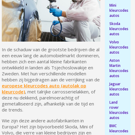
Mini
Retourneer producten binnen 14 dagen
kleurcodes
autos
5€ korting op de eerste bestelling
Skoda
10€ shopping voucher voor elke verwijzing
kleurcodes
autos
Schrijf je in voor de nieuwsbrief: €5 korting
Volvo
Levering binnen 48-72 uur in Nederland
kleurcodes
In de schaduw van de grootste bedrijven die al
autos
Betaling in 4x gratis vanaf een aankoopwaarde van 30€.
een eeuw lang de automobielmarkt domineren,
Aston
hebben zich een aantal kleine fabrikanten
Je online offerte in minder dan 1 minuut
Martin
ontwikkeld in landen als Tsjechoslowakije en
kleurcodes
Deel je creaties en ontvang shopping vouchers
Zweden. Met hun verschillende modellen
autos
hebben zij bijgedragen aan de verrijking van de
Verzamel loyaliteitspunten bij elke bestelling
Jaguar
europese kleurcodes auto (autolak op
kleurcodes
Retourneer producten binnen 14 dagen
kleurcode)
, met talrijke carrosserielakken, of
autos
deze nu dekkend, parelmoerachtig of
5€ korting op de eerste bestelling
Land
gemetalliseerd zijn, afhankelijk van de tijd en
rover
10€ shopping voucher voor elke verwijzing
de trends.
kleurcodes
autos
Schrijf je in voor de nieuwsbrief: €5 korting
Wie zijn deze andere autofabrikanten in
BMC
Europa? Het zijn bijvoorbeeld Skoda, Mini of
kleurcodes
Volvo, die verre van kleine bedrijven zijn en