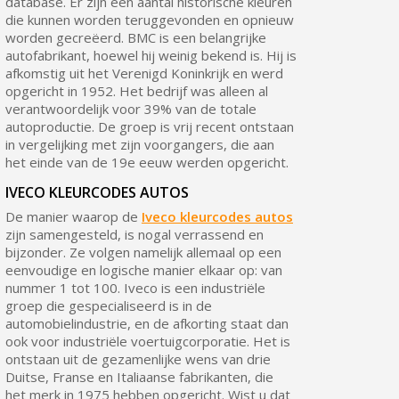
database. Er zijn een aantal historische kleuren
die kunnen worden teruggevonden en opnieuw
worden gecreëerd. BMC is een belangrijke
autofabrikant, hoewel hij weinig bekend is. Hij is
afkomstig uit het Verenigd Koninkrijk en werd
opgericht in 1952. Het bedrijf was alleen al
verantwoordelijk voor 39% van de totale
autoproductie. De groep is vrij recent ontstaan
in vergelijking met zijn voorgangers, die aan
het einde van de 19e eeuw werden opgericht.
IVECO KLEURCODES AUTOS
De manier waarop de
Iveco kleurcodes autos
zijn samengesteld, is nogal verrassend en
bijzonder. Ze volgen namelijk allemaal op een
eenvoudige en logische manier elkaar op: van
nummer 1 tot 100. Iveco is een industriële
groep die gespecialiseerd is in de
automobielindustrie, en de afkorting staat dan
ook voor industriële voertuigcorporatie. Het is
ontstaan uit de gezamenlijke wens van drie
Duitse, Franse en Italiaanse fabrikanten, die
het merk in 1975 hebben opgericht. Wist u dat