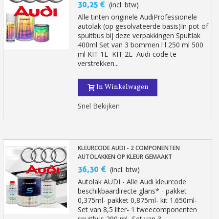
30,25 €
(incl. btw)
Alle tinten originele AudiProfessionele
autolak (op gesolvateerde basis)In pot of
spuitbus bij deze verpakkingen Spuitlak
400ml Set van 3 bommen l l 250 ml 500
ml KIT 1L KIT 2L Audi-code te
verstrekken...
In Winkelwagen
Snel Bekijken
Schrijf je in voor de nieuwsbrief: €5 korting
Levering binnen 48-72 uur in Nederland
KLEURCODE AUDI - 2 COMPONENTEN
Betaling in 4x gratis vanaf een aankoopwaarde van 30€.
AUTOLAKKEN OP KLEUR GEMAAKT
36,30 €
(incl. btw)
Je online offerte in minder dan 1 minuut
Autolak AUDI - Alle Audi kleurcode
Deel je creaties en ontvang shopping vouchers
beschikbaardirecte glans* - pakket
0,375ml- pakket 0,875ml- kit 1.650ml-
Verzamel loyaliteitspunten bij elke bestelling
Set van 8,5 liter- 1 tweecomponenten
Retourneer producten binnen 14 dagen
spuitbus 290 ml- Set van 3