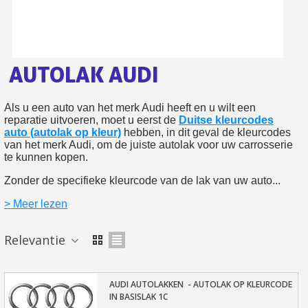
Retourneer producten binnen 14 dagen
5€ korting op de eerste bestelling
10€ shopping voucher voor elke verwijzing
AUTOLAK AUDI
Schrijf je in voor de nieuwsbrief: €5 korting
Levering binnen 48-72 uur in Nederland
Als u een auto van het merk Audi heeft en u wilt een
reparatie uitvoeren, moet u eerst de
Duitse kleurcodes
Betaling in 4x gratis vanaf een aankoopwaarde van 30€.
auto (autolak op kleur)
hebben, in dit geval de kleurcodes
Je online offerte in minder dan 1 minuut
van het merk Audi, om de juiste autolak voor uw carrosserie
te kunnen kopen.
Deel je creaties en ontvang shopping vouchers
Zonder de specifieke kleurcode van de lak van uw auto...
Verzamel loyaliteitspunten bij elke bestelling
> Meer lezen
Retourneer producten binnen 14 dagen
5€ korting op de eerste bestelling
Relevantie
10€ shopping voucher voor elke verwijzing
Schrijf je in voor de nieuwsbrief: €5 korting
AUDI AUTOLAKKEN - AUTOLAK OP KLEURCODE
IN BASISLAK 1C