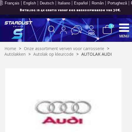
Français
English
Deutsch
Italiano
Español
Român
Portugheză
Betaling in 4x gratis vanaf een aankoopwaarde van 30€.
32
MENU
Home
>
Onze assortiment verven voor carrosserie
>
Autolakken
>
Autolak op kleurcode
>
AUTOLAK AUDI
Schrijf je in voor de nieuwsbrief: €5 korting
Levering binnen 48-72 uur in Nederland
Betaling in 4x gratis vanaf een aankoopwaarde van 30€.
Je online offerte in minder dan 1 minuut
Deel je creaties en ontvang shopping vouchers
Verzamel loyaliteitspunten bij elke bestelling