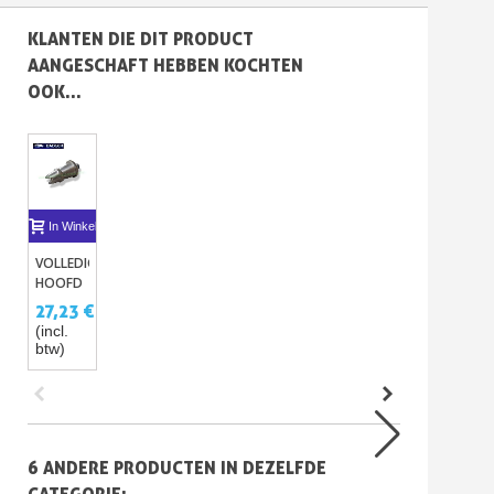
KLANTEN DIE DIT PRODUCT
AANGESCHAFT HEBBEN KOCHTEN
OOK...
In Winkelwagen
VOLLEDIG
HOOFD
VAN EEN
27,23 €
BADGER
(incl.
btw)
6 ANDERE PRODUCTEN IN DEZELFDE
CATEGORIE: