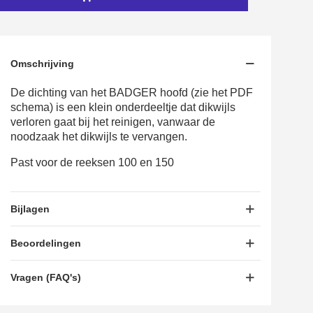
5€ korting op de eerste bestelling
10€ shopping voucher voor elke verwijzing
Schrijf je in voor de nieuwsbrief: €5 korting
Omschrijving
Levering binnen 48-72 uur in Nederland
De dichting van het BADGER hoofd (zie het PDF
Betaling in 4x gratis vanaf een aankoopwaarde van 30€.
schema) is een klein onderdeeltje dat dikwijls
verloren gaat bij het reinigen, vanwaar de
Je online offerte in minder dan 1 minuut
noodzaak het dikwijls te vervangen.
Deel je creaties en ontvang shopping vouchers
Past voor de reeksen 100 en 150
Verzamel loyaliteitspunten bij elke bestelling
Retourneer producten binnen 14 dagen
Bijlagen
5€ korting op de eerste bestelling
10€ shopping voucher voor elke verwijzing
Beoordelingen
Schrijf je in voor de nieuwsbrief: €5 korting
Vragen (FAQ's)