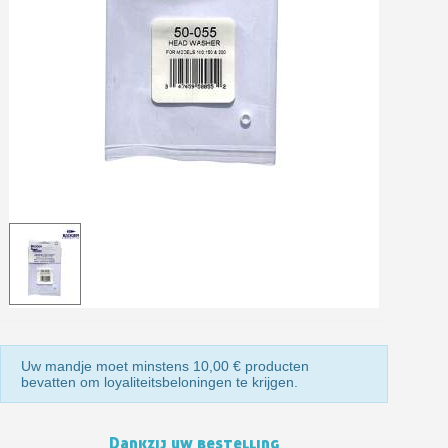
Retourneer producten binnen 14 dagen
5€ korting op de eerste bestelling
10€ shopping voucher voor elke verwijzing
Schrijf je in voor de nieuwsbrief: €5 korting
Levering binnen 48-72 uur in Nederland
Betaling in 4x gratis vanaf een aankoopwaarde van 30€.
Je online offerte in minder dan 1 minuut
Deel je creaties en ontvang shopping vouchers
Verzamel loyaliteitspunten bij elke bestelling
Retourneer producten binnen 14 dagen
5€ korting op de eerste bestelling
10€ shopping voucher voor elke verwijzing
Uw mandje moet minstens 10,00 € producten
bevatten om loyaliteitsbeloningen te krijgen.
Schrijf je in voor de nieuwsbrief: €5 korting
Dankzij uw bestelling