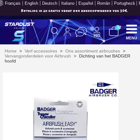
Français
English
Deutsch
Italiano
Español
Român
Portugheză
Betaling in 4x gratis vanaf een aankoopwaarde van 30€.
32
MENU
Home
>
Verf accessoires
>
Ons assortiment airbrushes
>
Vervangonderdelen voor Airbrush
>
Dichting van het BADGER
hoofd
Schrijf je in voor de nieuwsbrief: €5 korting
Levering binnen 48-72 uur in Nederland
Betaling in 4x gratis vanaf een aankoopwaarde van 30€.
Je online offerte in minder dan 1 minuut
Deel je creaties en ontvang shopping vouchers
Verzamel loyaliteitspunten bij elke bestelling