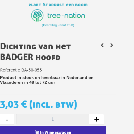
plant Stardust een boom
(Bestelling vanaf € 50)
Dichting van het
BADGER hoofd
Referentie
BA-50-055
Schrijf je in voor de nieuwsbrief: €5 korting
Product in stock en leverbaar in Nederland en
Vlaanderen in 48 tot 72 uur
Levering binnen 48-72 uur in Nederland
Betaling in 4x gratis vanaf een aankoopwaarde van 30€.
3,03 €
(incl. btw)
Je online offerte in minder dan 1 minuut
Deel je creaties en ontvang shopping vouchers
-
+
Verzamel loyaliteitspunten bij elke bestelling
Retourneer producten binnen 14 dagen
In Winkelwagen