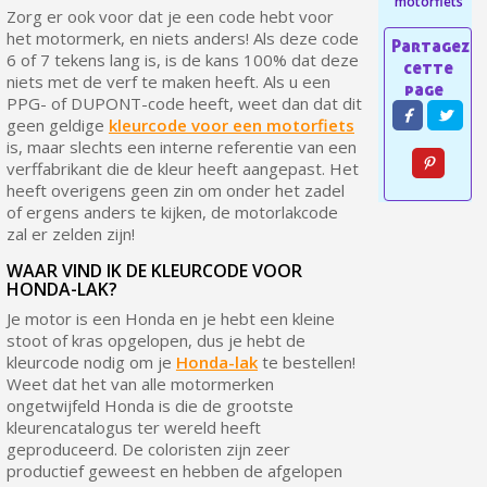
motorfiets
Zorg er ook voor dat je een code hebt voor
5€ korting op de eerste bestelling
het motormerk, en niets anders! Als deze code
10€ shopping voucher voor elke verwijzing
6 of 7 tekens lang is, is de kans 100% dat deze
niets met de verf te maken heeft. Als u een
Schrijf je in voor de nieuwsbrief: €5 korting
PPG- of DUPONT-code heeft, weet dan dat dit
Levering binnen 48-72 uur in Nederland
geen geldige
kleurcode voor een motorfiets
is, maar slechts een interne referentie van een
Betaling in 4x gratis vanaf een aankoopwaarde van 30€.
verffabrikant die de kleur heeft aangepast. Het
Je online offerte in minder dan 1 minuut
heeft overigens geen zin om onder het zadel
of ergens anders te kijken, de motorlakcode
Deel je creaties en ontvang shopping vouchers
zal er zelden zijn!
Verzamel loyaliteitspunten bij elke bestelling
WAAR VIND IK DE KLEURCODE VOOR
Retourneer producten binnen 14 dagen
HONDA-LAK?
Je motor is een Honda en je hebt een kleine
5€ korting op de eerste bestelling
stoot of kras opgelopen, dus je hebt de
10€ shopping voucher voor elke verwijzing
kleurcode nodig om je
Honda-lak
te bestellen!
Weet dat het van alle motormerken
Schrijf je in voor de nieuwsbrief: €5 korting
ongetwijfeld Honda is die de grootste
kleurencatalogus ter wereld heeft
geproduceerd. De coloristen zijn zeer
productief geweest en hebben de afgelopen