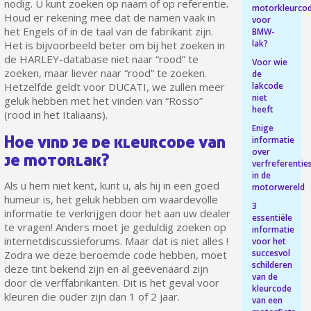
nodig. U kunt zoeken op naam of op referentie.
motorkleurco
Houd er rekening mee dat de namen vaak in
voor
het Engels of in de taal van de fabrikant zijn.
BMW-
lak?
Het is bijvoorbeeld beter om bij het zoeken in
de HARLEY-database niet naar “rood” te
Voor wie
zoeken, maar liever naar “rood” te zoeken.
de
lakcode
Hetzelfde geldt voor DUCATI, we zullen meer
niet
geluk hebben met het vinden van “Rosso”
heeft
(rood in het Italiaans).
Enige
Hoe vind je de kleurcode van
informatie
over
je motorlak?
verfreferentie
Schrijf je in voor de nieuwsbrief: €5 korting
in de
Als u hem niet kent, kunt u, als hij in een goed
motorwereld
Levering binnen 48-72 uur in Nederland
humeur is, het geluk hebben om waardevolle
3
informatie te verkrijgen door het aan uw dealer
Betaling in 4x gratis vanaf een aankoopwaarde van 30€.
essentiële
te vragen! Anders moet je geduldig zoeken op
informatie
Je online offerte in minder dan 1 minuut
internetdiscussieforums. Maar dat is niet alles !
voor het
succesvol
Zodra we deze beroemde code hebben, moet
Deel je creaties en ontvang shopping vouchers
schilderen
deze tint bekend zijn en al geëvenaard zijn
van de
Verzamel loyaliteitspunten bij elke bestelling
door de verffabrikanten. Dit is het geval voor
kleurcode
kleuren die ouder zijn dan 1 of 2 jaar.
Retourneer producten binnen 14 dagen
van een