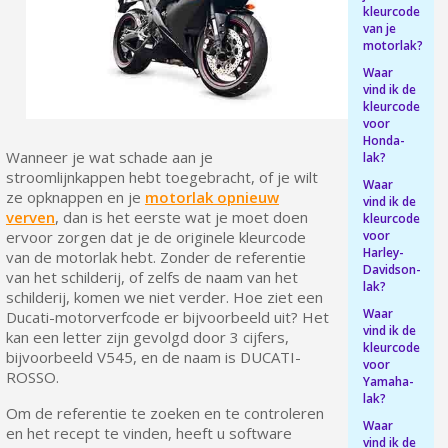
kleurcode
Retourneer producten binnen 14 dagen
van je
5€ korting op de eerste bestelling
motorlak?
Waar
10€ shopping voucher voor elke verwijzing
vind ik de
Schrijf je in voor de nieuwsbrief: €5 korting
kleurcode
voor
Levering binnen 48-72 uur in Nederland
Honda-
Wanneer je wat schade aan je
lak?
Betaling in 4x gratis vanaf een aankoopwaarde van 30€.
stroomlijnkappen hebt toegebracht, of je wilt
Waar
ze opknappen en je
motorlak opnieuw
Je online offerte in minder dan 1 minuut
vind ik de
verven
, dan is het eerste wat je moet doen
kleurcode
Deel je creaties en ontvang shopping vouchers
voor
ervoor zorgen dat je de originele kleurcode
Harley-
van de motorlak hebt. Zonder de referentie
Verzamel loyaliteitspunten bij elke bestelling
Davidson-
van het schilderij, of zelfs de naam van het
lak?
Retourneer producten binnen 14 dagen
schilderij, komen we niet verder. Hoe ziet een
Waar
Ducati-motorverfcode er bijvoorbeeld uit? Het
5€ korting op de eerste bestelling
vind ik de
kan een letter zijn gevolgd door 3 cijfers,
kleurcode
10€ shopping voucher voor elke verwijzing
bijvoorbeeld V545, en de naam is DUCATI-
voor
ROSSO.
Yamaha-
Schrijf je in voor de nieuwsbrief: €5 korting
lak?
Om de referentie te zoeken en te controleren
Waar
en het recept te vinden, heeft u software
vind ik de