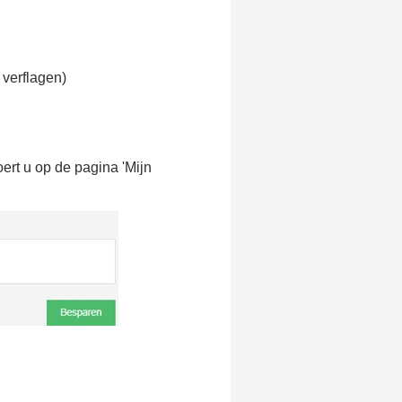
e eerste bestelling
er voor elke verwijzing
e nieuwsbrief: €5 korting
 verflagen)
8-72 uur in Nederland
af een aankoopwaarde van 30€.
 in minder dan 1 minuut
ert u op de pagina 'Mijn
ontvang shopping vouchers
unten bij elke bestelling
cten binnen 14 dagen
e eerste bestelling
er voor elke verwijzing
e nieuwsbrief: €5 korting