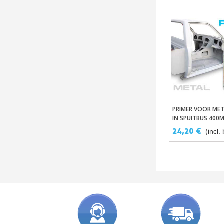
PRIMER VOOR MET
In Winkelwa
IN SPUITBUS 400
24,20 €
(incl.