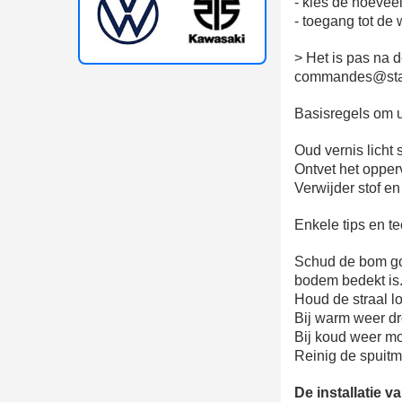
- kies de hoeve
- toegang tot de
> Het is pas na
commandes@star
Basisregels om u
Oud vernis licht
Ontvet het opper
Verwijder stof en
Enkele tips en t
Schud de bom go
bodem bedekt is
Houd de straal l
Bij warm weer dr
Bij koud weer mo
Reinig de spuitm
De installatie v