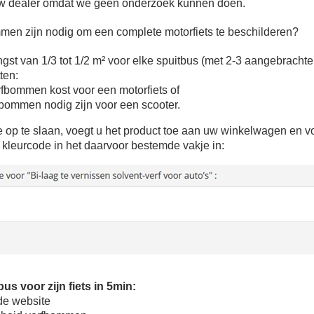
5€ korting op d
uw dealer omdat we geen onderzoek kunnen doen.
10€ shopping vouch
en zijn nodig om een complete motorfiets te beschilderen?
Schrijf je in voor d
gst van 1/3 tot 1/2 m² voor elke spuitbus (met 2-3 aangebrachte
Levering binnen 4
ten:
Betaling in 4x gratis van
erfbommen kost voor een motorfiets of
rfbommen nodig zijn voor een scooter.
Je online offerte
op te slaan, voegt u het product toe aan uw winkelwagen en vo
Deel je creaties en 
kleurcode in het daarvoor bestemde vakje in:
Verzamel loyaliteitsp
Retourneer produ
5€ korting op d
10€ shopping vouch
Schrijf je in voor d
s voor zijn fiets in 5min:
 de website