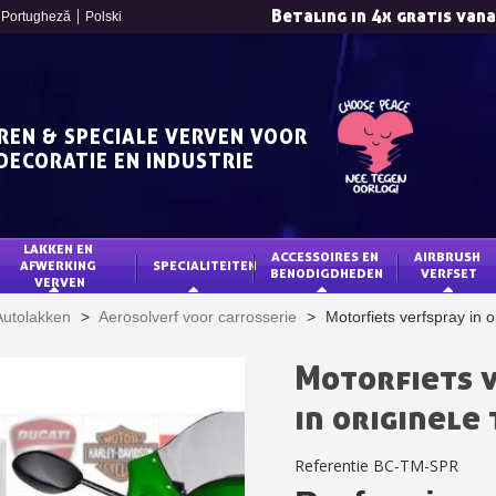
Betaling in 4x gratis van
Portugheză
Polski
REN & SPECIALE VERVEN VOOR
DECORATIE EN INDUSTRIE
LAKKEN EN 
ACCESSOIRES EN 
AIRBRUSH 
AFWERKING 
SPECIALITEITEN
BENODIGDHEDEN
VERFSET
VERVEN
Schrijf je in voor d
Autolakken
>
Aerosolverf voor carrosserie
>
Motorfiets verfspray in or
Levering binnen 4
Betaling in 4x gratis van
Motorfiets 
Je online offerte
in originele 
Deel je creaties en 
Verzamel loyaliteitsp
Referentie
BC-TM-SPR
Retourneer produ