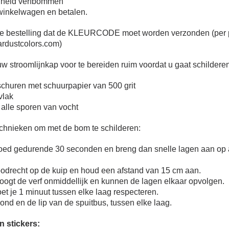
elheid verfbommen
 winkelwagen en betalen.
 de bestelling dat de KLEURCODE moet worden verzonden (per 
dustcolors.com)
w stroomlijnkap voor te bereiden ruim voordat u gaat schilderen
 schuren met schuurpapier van 500 grit
vlak
 alle sporen van vocht
echnieken om met de bom te schilderen:
ed gedurende 30 seconden en breng dan snelle lagen aan op al
.
oodrecht op de kuip en houd een afstand van 15 cm aan.
oogt de verf onmiddellijk en kunnen de lagen elkaar opvolgen.
et je 1 minuut tussen elke laag respecteren.
ond en de lip van de spuitbus, tussen elke laag.
an stickers: