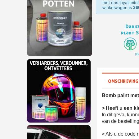
met ons loyaliteit
winkelwagen is
36
Dankz
plant 
(B
OMSCHRIJVING
Bomb paint met 
> Heeft u een k
In dit geval kun
van de bestelling
> Als u de code 