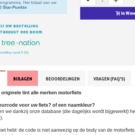
sprogramma. Het totaal van uw
0 Star-Punkte
.
In Win
ij uw bestelling
Stardust een boom
estelling vanaf € 50)
Schrijf je in voor d
BIJLAGEN
BEOORDELINGEN
VRAGEN (FAQ'S)
Levering binnen 4
Betaling in 4x gratis van
originele tint alle merken motorfiets
Je online offerte
leurcode voor uw fiets? of een naamkleur?
Deel je creaties en 
nen we dankzij onze database (die dagelijks wordt bijgewerkt) he
Verzamel loyaliteitsp
).
Retourneer produ
niet hebt: de code is niet aanwezig op de body van de motorfiets