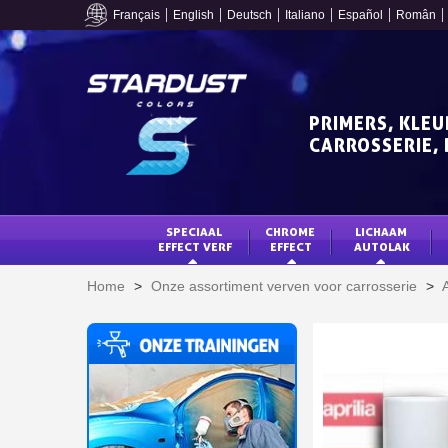
Français
English
Deutsch
Italiano
Español
Român
PRIMERS, KLEU
CARROSSERIE, 
SPECIAAL 
CHROME 
LICHAAM 
EFFECT VERF
EFFECT
AUTOLAK
Home
>
Onze assortiment verven voor carrosserie
>