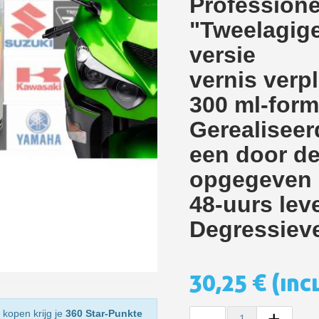
Professione
5€ korting op d
"Tweelagige
10€ shopping vouch
versie
Schrijf je in voor d
vernis verpl
Levering binnen 4
300 ml-form
Betaling in 4x gratis van
Gerealiseer
Je online offerte
een door de
Deel je creaties en 
opgegeven 
Verzamel loyaliteitsp
Retourneer produ
48-uurs lev
5€ korting op d
Degressieve
10€ shopping vouch
Schrijf je in voor d
30,25 €
(inc
-
+
 kopen krijg je
360 Star-Punkte