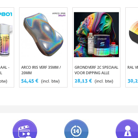
AAL -
ARCO IRIS VERF 35ΜM /
GRONDVERF 2C SPECIAAL
RAL V
gen
In Winkelwagen
In Winkelwagen
ML
20ΜM
VOOR DIPPING ALLE
OPPERVLAKTES CEL-DIP
54,45 €
28,13 €
30,2
 btw)
(incl. btw)
(incl. btw)