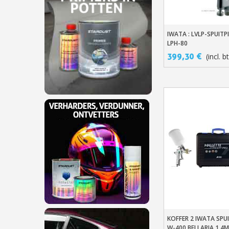
IWATA : LVLP-SPUIT
In Winkelwage
LPH-80
399,30 €
(incl. b
KOFFER 2 IWATA SPU
In Winkelwage
W-400 BELLARIA 1.4