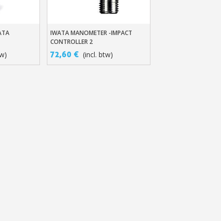
ATA
IWATA MANOMETER -IMPACT
n
In Winkelwagen
CONTROLLER 2
72,60 €
tw)
(incl. btw)
e nieuwsbrief: €5 korting
8-72 uur in Nederland
af een aankoopwaarde van 30€.
 in minder dan 1 minuut
ontvang shopping vouchers
unten bij elke bestelling
cten binnen 14 dagen