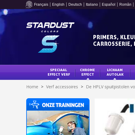
Français
English
Deutsch
Italiano
Español
Român
PRIMERS, KLEU
CARROSSERIE, 
SPECIAAL 
CHROME 
LICHAAM 
EFFECT VERF
EFFECT
AUTOLAK
Home
>
Verf accessoires
>
De HPLV spuitpistolen vo