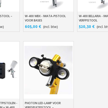
PISTOOL –
W-400 WBX - IWATA-PISTOOL
W-400 BELLARIA - IW
n
In Winkelwagen
In Winkelwage
VOOR BASES
VERFPISTOOL
605,00 €
520,30 €
tw)
(incl. btw)
(incl. b
Schrijf je in voor d
Levering binnen 4
Betaling in 4x gratis van
Je online offerte
Deel je creaties en 
Verzamel loyaliteitsp
Retourneer produ
ITPISTOLEN -
PHOTON LED-LAMP VOOR
n
In Winkelwagen
MM + W-400
VERFSPUITPISTOOL –