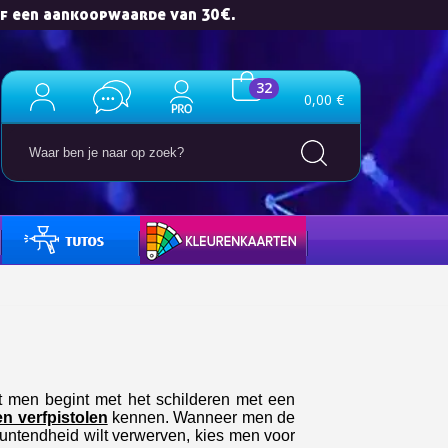
af een aankoopwaarde van 30€.
32
0,00 €
HANDLEIDINGEN
KLEURENKAARTEN
e nieuwsbrief: €5 korting
8-72 uur in Nederland
af een aankoopwaarde van 30€.
 in minder dan 1 minuut
ontvang shopping vouchers
t men begint met het schilderen met een
unten bij elke bestelling
n verfpistolen
kennen
. Wanneer men de
untendheid wilt verwerven, kies men voor
cten binnen 14 dagen