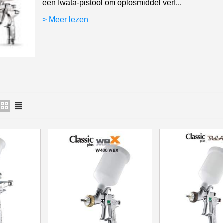
een Iwata-pistool om oplosmiddel verf...
5€ korting op d
> Meer lezen
10€ shopping vouch
Schrijf je in voor d
Levering binnen 4
Betaling in 4x gratis van
Je online offerte
Deel je creaties en 
Verzamel loyaliteitsp
Retourneer produ
5€ korting op d
10€ shopping vouch
Schrijf je in voor d