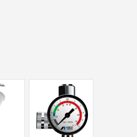
e eerste bestelling
er voor elke verwijzing
e nieuwsbrief: €5 korting
8-72 uur in Nederland
af een aankoopwaarde van 30€.
 in minder dan 1 minuut
ontvang shopping vouchers
unten bij elke bestelling
cten binnen 14 dagen
e eerste bestelling
er voor elke verwijzing
e nieuwsbrief: €5 korting