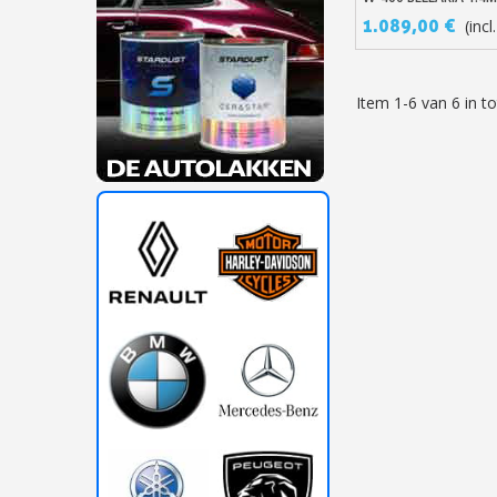
WBX 1.3MM
1.089,00 €
(incl
Item 1-6 van 6 in to