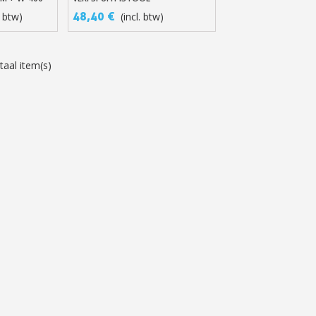
5€ korting op d
AANPASBAAR AAN ALLE
48,40 €
. btw)
(incl. btw)
10€ shopping vouch
SPUITPISTOLEN
Schrijf je in voor d
taal item(s)
Levering binnen 4
Betaling in 4x gratis van
Je online offerte
Deel je creaties en 
Verzamel loyaliteitsp
Retourneer produ
5€ korting op d
10€ shopping vouch
Schrijf je in voor d