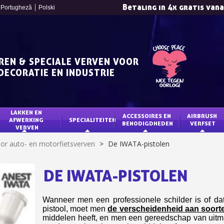
Betaling in 4x gratis van
Portugheză
Polski
REN & SPECIALE VERVEN VOOR
DECORATIE EN INDUSTRIE
LAKKEN EN 
ACCESSOIRES EN 
AIRBRUSH 
AFWERKING 
SPECIALITEITEN
BENODIGDHEDEN
VERFSET
VERVEN
Schrijf je in voor d
or auto- en motorfietsverven
>
De IWATA-pistolen
Levering binnen 4
Betaling in 4x gratis van
DE IWATA-PISTOLEN
Je online offerte
Deel je creaties en 
Wanneer men een professionele schilder is of da
Verzamel loyaliteitsp
pistool, moet men
de verscheidenheid aan soorte
middelen heeft, en men een gereedschap van uitm
Retourneer produ