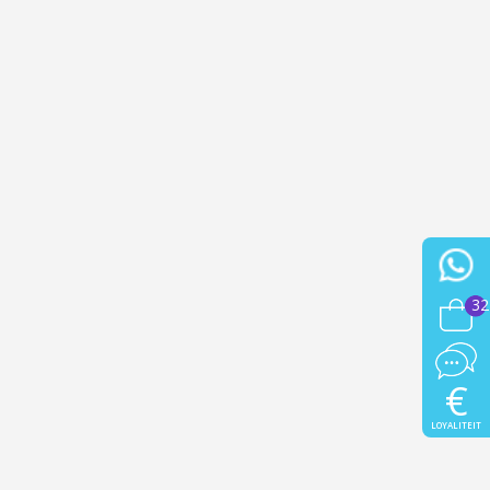
e eerste bestelling
er voor elke verwijzing
e nieuwsbrief: €5 korting
8-72 uur in Nederland
af een aankoopwaarde van 30€.
 in minder dan 1 minuut
ontvang shopping vouchers
unten bij elke bestelling
cten binnen 14 dagen
32
e eerste bestelling
er voor elke verwijzing
e nieuwsbrief: €5 korting
€
LOYALITEIT