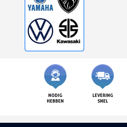
NODIG

LEVERING

HEBBEN
SNEL