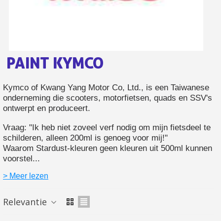
Retourneer producten binnen 14 dagen
5€ korting op de eerste bestelling
10€ shopping voucher voor elke verwijzing
Schrijf je in voor de nieuwsbrief: €5 korting
PAINT KYMCO
Levering binnen 48-72 uur in Nederland
Kymco of Kwang Yang Motor Co, Ltd., is een Taiwanese
Betaling in 4x gratis vanaf een aankoopwaarde van 30€.
onderneming die scooters, motorfietsen, quads en SSV's
Je online offerte in minder dan 1 minuut
ontwerpt en produceert.
Deel je creaties en ontvang shopping vouchers
Vraag: "Ik heb niet zoveel verf nodig om mijn fietsdeel te
Verzamel loyaliteitspunten bij elke bestelling
schilderen, alleen 200ml is genoeg voor mij!"
Waarom Stardust-kleuren geen kleuren uit 500ml kunnen
Retourneer producten binnen 14 dagen
voorstel...
5€ korting op de eerste bestelling
> Meer lezen
10€ shopping voucher voor elke verwijzing
Schrijf je in voor de nieuwsbrief: €5 korting
Relevantie