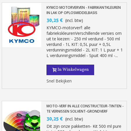
KYMCO MOTORVERVEN - FABRIKANTKLEUREN
IN LAK OP OPLOSMIDDELBASIS
30,25 €
(incl. btw)
KYMCO-motorverf: alle
fabriekskleurenVerschillende versies om
uit te kiezen: - 250 ml verdund - 500 ml
verdund - 1L KIT: 0,5L puur + 0,5L
verdunningsmiddel - 2L KIT: 1 L puur + 1
L verdunningsmiddel - Spuit 400 ml -...
In Winkelwagen
Schrijf je in voor de nieuwsbrief: €5 korting
Snel Bekijken
Levering binnen 48-72 uur in Nederland
Betaling in 4x gratis vanaf een aankoopwaarde van 30€.
Je online offerte in minder dan 1 minuut
MOTO-VERF IN ALLE CONSTRUCTEUR-TINTEN -
Deel je creaties en ontvang shopping vouchers
TE VERNISSEN SOLVENT-GRONDVERF
30,25 €
(incl. btw)
Verzamel loyaliteitspunten bij elke bestelling
Dit zijn onze pakketten- Kit 500 ml pure
Retourneer producten binnen 14 dagen