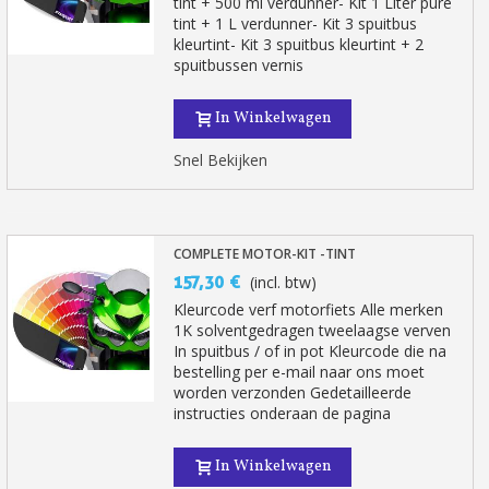
tint + 500 ml verdunner- Kit 1 Liter pure
tint + 1 L verdunner- Kit 3 spuitbus
5€ korting op de eerste bestelling
kleurtint- Kit 3 spuitbus kleurtint + 2
10€ shopping voucher voor elke verwijzing
spuitbussen vernis
Schrijf je in voor de nieuwsbrief: €5 korting
In Winkelwagen
Levering binnen 48-72 uur in Nederland
Snel Bekijken
Betaling in 4x gratis vanaf een aankoopwaarde van 30€.
Je online offerte in minder dan 1 minuut
Deel je creaties en ontvang shopping vouchers
COMPLETE MOTOR-KIT -TINT
Verzamel loyaliteitspunten bij elke bestelling
157,30 €
(incl. btw)
Retourneer producten binnen 14 dagen
Kleurcode verf motorfiets Alle merken
1K solventgedragen tweelaagse verven
5€ korting op de eerste bestelling
In spuitbus / of in pot Kleurcode die na
10€ shopping voucher voor elke verwijzing
bestelling per e-mail naar ons moet
worden verzonden Gedetailleerde
Schrijf je in voor de nieuwsbrief: €5 korting
instructies onderaan de pagina
In Winkelwagen