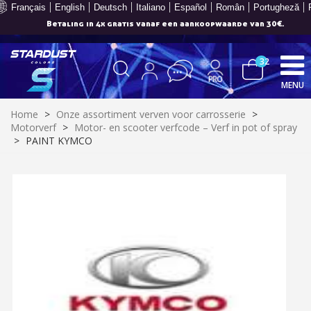
Français
English
Deutsch
Italiano
Español
Român
Portugheză
Betaling in 4x gratis vanaf een aankoopwaarde van 30€.
32
MENU
Home
>
Onze assortiment verven voor carrosserie
>
Motorverf
>
Motor- en scooter verfcode – Verf in pot of spray
>
PAINT KYMCO
Schrijf je in voor de nieuwsbrief: €5 korting
Levering binnen 48-72 uur in Nederland
Betaling in 4x gratis vanaf een aankoopwaarde van 30€.
Je online offerte in minder dan 1 minuut
Deel je creaties en ontvang shopping vouchers
Verzamel loyaliteitspunten bij elke bestelling