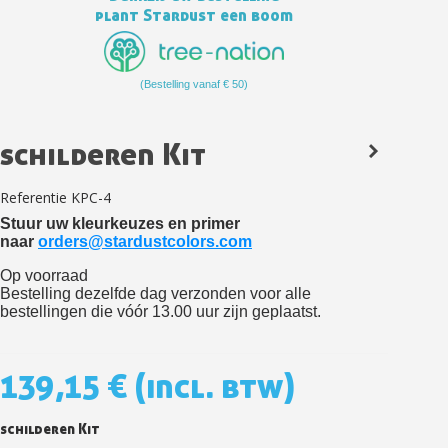
plant Stardust een boom
(Bestelling vanaf € 50)
schilderen Kit
Referentie
KPC-4
Stuur uw kleurkeuzes en primer
Schrijf je in voor de nieuwsbrief: €5 korting
naar
orders@stardustcolors.com
Levering binnen 48-72 uur in Nederland
Op voorraad
Bestelling dezelfde dag verzonden voor alle
Betaling in 4x gratis vanaf een aankoopwaarde van 30€.
bestellingen die vóór 13.00 uur zijn geplaatst.
Je online offerte in minder dan 1 minuut
Deel je creaties en ontvang shopping vouchers
139,15 €
(incl. btw)
Verzamel loyaliteitspunten bij elke bestelling
Retourneer producten binnen 14 dagen
schilderen Kit