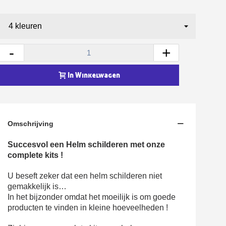
5€ korting op de eerste bestelling
10€ shopping voucher voor elke verwijzing
Schrijf je in voor de nieuwsbrief: €5 korting
-
+
Levering binnen 48-72 uur in Nederland
Betaling in 4x gratis vanaf een aankoopwaarde van 30€.
In Winkelwagen
Je online offerte in minder dan 1 minuut
Deel je creaties en ontvang shopping vouchers
Verzamel loyaliteitspunten bij elke bestelling
Omschrijving
Retourneer producten binnen 14 dagen
5€ korting op de eerste bestelling
Succesvol een Helm schilderen met onze
complete kits !
10€ shopping voucher voor elke verwijzing
Schrijf je in voor de nieuwsbrief: €5 korting
U beseft zeker dat een helm schilderen niet
gemakkelijk is…
In het bijzonder omdat het moeilijk is om goede
producten te vinden in kleine hoeveelheden !