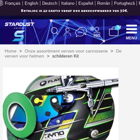
Français
English
Deutsch
Italiano
Español
Român
Portugheză
Je online offerte in minder dan 1 minuut
32
MENU
Home
>
Onze assortiment verven voor carrosserie
>
De
verven voor helmen
>
schilderen Kit
Schrijf je in voor de nieuwsbrief: €5 korting
Levering binnen 48-72 uur in Nederland
Betaling in 4x gratis vanaf een aankoopwaarde van 30€.
Je online offerte in minder dan 1 minuut
Deel je creaties en ontvang shopping vouchers
Verzamel loyaliteitspunten bij elke bestelling