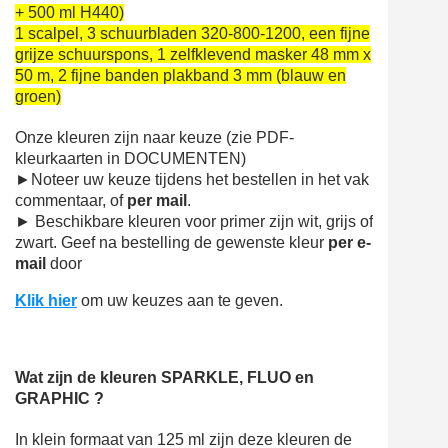
+ 500 ml H440)
1 scalpel, 3 schuurbladen 320-800-1200, een fijne
grijze schuurspons, 1 zelfklevend masker 48 mm x
50 m, 2 fijne banden plakband 3 mm (blauw en
groen)
Onze kleuren zijn naar keuze (zie PDF-
kleurkaarten in DOCUMENTEN)
►
Noteer uw keuze tijdens het bestellen in het vak
commentaar, of
per mail
.
► Beschikbare kleuren voor primer zijn wit, grijs of
zwart. Geef na bestelling de gewenste kleur
per e-
mail
door
Klik hier
om uw keuzes aan te geven.
Wat zijn de kleuren SPARKLE, FLUO en
GRAPHIC ?
In klein formaat van 125 ml zijn deze kleuren de