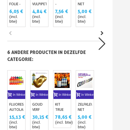
FOLIE -
VULPIPETTEN
-
NET
PISTOLET
FRISKET
1 ML BIJ
REINIGER
VAN
SAT
6,05 €
4,84 €
7,56 €
5,00 €
120,90 €
FILM
20
SILICONE
STRIPING
HVLP
(incl.
(incl.
(incl.
(incl.
(incl. btw)
1 LITER
CHROOM
PREMIUM
btw)
btw)
btw)
btw)
EN
GREY
HOLOGRAFISCHE
0.8MM +
2MM X
1.0MM
20 M
6 ANDERE PRODUCTEN IN DEZELFDE
CATEGORIE:
In Winkelwagen
In Winkelwagen
In Winkelwagen
In Winkelwagen
In Winkelwagen
I
FLUORESCENTE
GOUD
KIT
ZELFKLEVEND
DIAMANT
SC
AUTOLAK
VERF
TRUE
NET
PARELMOER
VEZ
125ML
8ΜM -
FIRE
VAN
EN
3 T
15,13 €
30,25 €
78,65 €
5,00 €
20,22 €
5,
GOLD
STRIPING
FLAKES
(5
(incl.
(incl.
(incl. btw)
(incl.
(incl. btw)
(inc
PREMIUM
CHROOM
25G
STU
btw)
btw)
btw)
btw