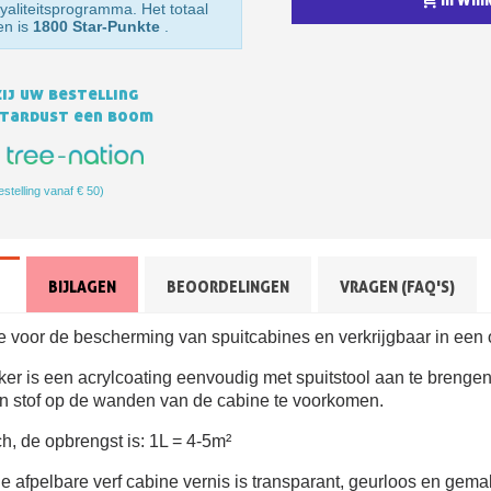
yaliteitsprogramma. Het totaal
en is
1800 Star-Punkte
.
ij uw bestelling
Stardust een boom
estelling vanaf € 50)
Schrijf je in voor d
BIJLAGEN
BEOORDELINGEN
VRAGEN (FAQ'S)
Levering binnen 4
Betaling in 4x gratis van
ie voor de bescherming van spuitcabines en verkrijgbaar in een o
Je online offerte
ker is een acrylcoating eenvoudig met spuitstool aan te brenge
Deel je creaties en 
n stof op de wanden van de cabine te voorkomen.
Verzamel loyaliteitsp
h, de opbrengst is: 1L = 4-5m²
Retourneer produ
afpelbare verf cabine vernis is transparant, geurloos en gemakk