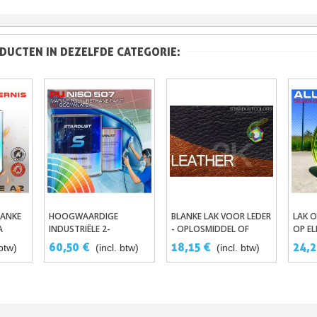
DUCTEN IN DEZELFDE CATEGORIE:
LANKE
HOOGWAARDIGE
BLANKE LAK VOOR LEDER
LAK O
gen
In Winkelwagen
In Winkelwagen
A
INDUSTRIËLE 2-
- OPLOSMIDDEL OF
OP EL
COMPONENTEN
HYDRO
60,50 €
18,15 €
24,2
 btw)
(incl. btw)
(incl. btw)
POLYURETHAANVERF
VOOR BOTEN