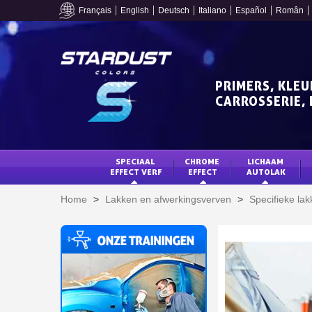
Français
English
Deutsch
Italiano
Español
Român
PRIMERS, KLEU
CARROSSERIE, 
SPECIAAL 
CHROME 
LICHAAM 
EFFECT VERF
EFFECT
AUTOLAK
Home
>
Lakken en afwerkingsverven
>
Specifieke la