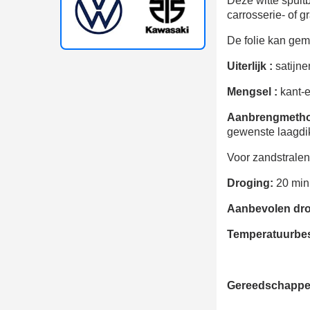
Deze witte spuitb
carrosserie- of g
De folie kan gema
Uiterlijk :
satijne
Mengsel :
kant-e
Aanbrengmetho
gewenste laagdik
Voor zandstralen
Droging:
20 min 
Aanbevolen dro
Temperatuurbes
Gereedschappen