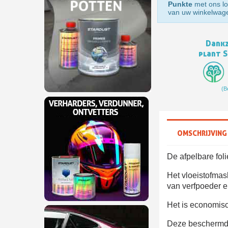
Punkte
met ons lo
van uw winkelwag
Dankz
plant 
(B
OMSCHRIJVING
De afpelbare fol
Het vloeistofmas
van verfpoeder e
Het is economisc
Deze beschermde 