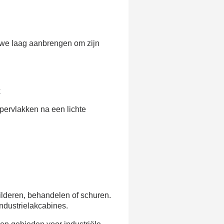
e eerste bestelling
er voor elke verwijzing
e nieuwsbrief: €5 korting
euwe laag aanbrengen om zijn
8-72 uur in Nederland
af een aankoopwaarde van 30€.
 in minder dan 1 minuut
k
ontvang shopping vouchers
unten bij elke bestelling
pervlakken na een lichte
cten binnen 14 dagen
e eerste bestelling
er voor elke verwijzing
e nieuwsbrief: €5 korting
ilderen, behandelen of schuren.
ndustrielakcabines.