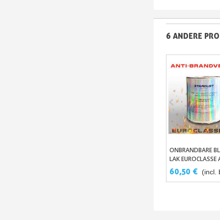
6 ANDERE PRO
ONBRANDBARE B
In Winkelwa
LAK EUROCLASSE 
60,50 €
(incl.