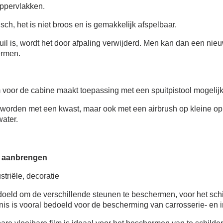
5€ korting op d
oppervlakken.
10€ shopping vouch
isch, het is niet broos en is gemakkelijk afspelbaar.
Schrijf je in voor d
uil is, wordt het door afpaling verwijderd. Men kan dan een ni
Levering binnen 4
ermen.
Betaling in 4x gratis van
Je online offerte
m voor de cabine maakt toepassing met een spuitpistool mogelij
Deel je creaties en 
Verzamel loyaliteitsp
 worden met een kwast, maar ook met een airbrush op kleine op
ater.
Retourneer produ
5€ korting op d
10€ shopping vouch
 aanbrengen
Schrijf je in voor d
striële, decoratie
oeld om de verschillende steunen te beschermen, voor het sch
nis is vooral bedoeld voor de bescherming van carrosserie- en i