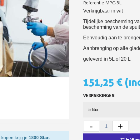
Referentie
MPC-5L
5€ korting op d
Verkrijgbaar in wit
10€ shopping vouch
Tijdelijke bescherming v
bescherming van de spui
Schrijf je in voor d
Eenvoudig aan te brengen e
Levering binnen 4
Betaling in 4x gratis van
Aanbrenging op alle gla
Je online offerte
geleverd in 5L of 20 L
Deel je creaties en 
Verzamel loyaliteitsp
151,25 €
(in
Retourneer produ
VERPAKKINGEN
5€ korting op d
10€ shopping vouch
Schrijf je in voor d
-
+
 kopen krijg je
1800 Star-
In Win