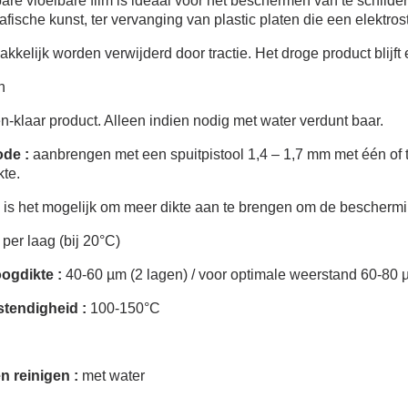
are vloeibare film is ideaal voor het beschermen van te schilde
rafische kunst, ter vervanging van plastic platen die een elektros
kkelijk worden verwijderd door tractie. Het droge product blijft
n
n-klaar product. Alleen indien nodig met water verdunt baar.
de :
aanbrengen met een spuitpistool 1,4 – 1,7 mm met één of 
te.
 is het mogelijk om meer dikte aan te brengen om de beschermi
per laag (bij 20°C)
ogdikte :
40-60 µm (2 lagen) / voor optimale weerstand 60-80 
tendigheid :
100-150°C
 reinigen :
met water