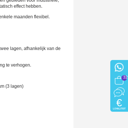
ren gebieden voor industriële,
tatisch effect hebben.
 enkele maanden flexibel.
twee lagen, afhankelijk van de
ng te verhogen.
32
µm (3 lagen)
€
LOYALITEIT