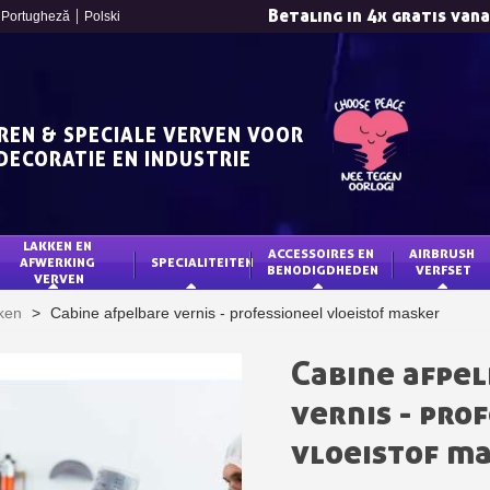
Betaling in 4x gratis van
Portugheză
Polski
REN & SPECIALE VERVEN VOOR
DECORATIE EN INDUSTRIE
LAKKEN EN 
ACCESSOIRES EN 
AIRBRUSH 
AFWERKING 
SPECIALITEITEN
BENODIGDHEDEN
VERFSET
VERVEN
Schrijf je in voor d
kken
>
Cabine afpelbare vernis - professioneel vloeistof masker
Levering binnen 4
Betaling in 4x gratis van
Cabine afpe
Je online offerte
vernis - pro
Deel je creaties en 
vloeistof m
Verzamel loyaliteitsp
Retourneer produ