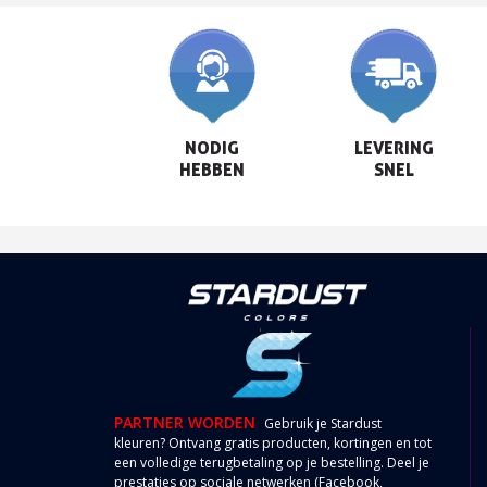
NODIG

LEVERING

HEBBEN
SNEL
PARTNER WORDEN
Gebruik je Stardust
kleuren? Ontvang gratis producten, kortingen en tot
een volledige terugbetaling op je bestelling. Deel je
prestaties op sociale netwerken (Facebook,