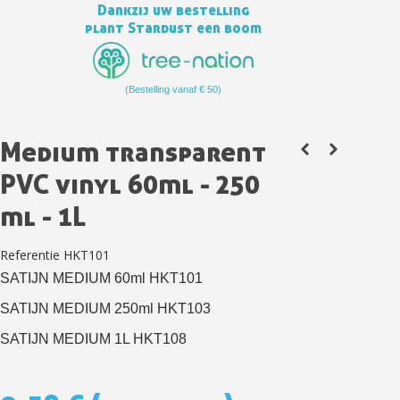
Dankzij uw bestelling
plant Stardust een boom
(Bestelling vanaf € 50)
Medium transparent
PVC vinyl 60ml - 250
ml - 1L
Schrijf je in voor de nieuwsbrief: €5 korting
Referentie
HKT101
Levering binnen 48-72 uur in Nederland
SATIJN MEDIUM 60ml HKT101
Betaling in 4x gratis vanaf een aankoopwaarde van 30€.
SATIJN MEDIUM 250ml HKT103
Je online offerte in minder dan 1 minuut
Deel je creaties en ontvang shopping vouchers
SATIJN MEDIUM 1L HKT108
Verzamel loyaliteitspunten bij elke bestelling
Retourneer producten binnen 14 dagen