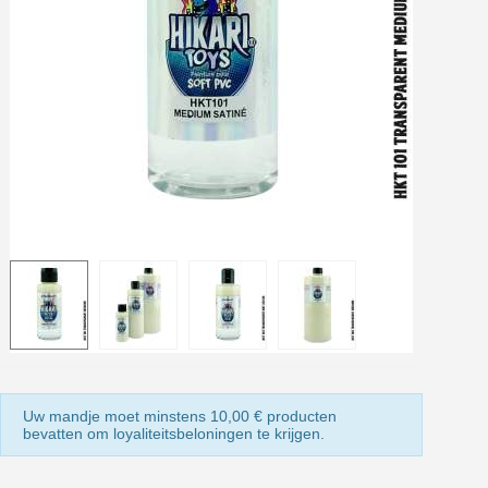
Retourneer producten binnen 14 dagen
5€ korting op de eerste bestelling
10€ shopping voucher voor elke verwijzing
Schrijf je in voor de nieuwsbrief: €5 korting
Levering binnen 48-72 uur in Nederland
Betaling in 4x gratis vanaf een aankoopwaarde van 30€.
Je online offerte in minder dan 1 minuut
Deel je creaties en ontvang shopping vouchers
Verzamel loyaliteitspunten bij elke bestelling
Retourneer producten binnen 14 dagen
5€ korting op de eerste bestelling
10€ shopping voucher voor elke verwijzing
Uw mandje moet minstens 10,00 € producten
Schrijf je in voor de nieuwsbrief: €5 korting
bevatten om loyaliteitsbeloningen te krijgen.