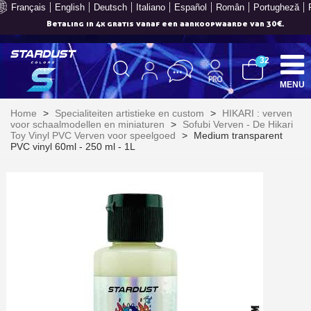
Français
English
Deutsch
Italiano
Español
Român
Portugheză
Betaling in 4x gratis vanaf een aankoopwaarde van 30€.
32
MENU
Home
>
Specialiteiten artistieke en custom
>
HIKARI : verven
voor schaalmodellen en miniaturen
>
Sofubi Verven - De Hikari
Toy Vinyl PVC Verven voor speelgoed
>
Medium transparent
PVC vinyl 60ml - 250 ml - 1L
Schrijf je in voor de nieuwsbrief: €5 korting
Levering binnen 48-72 uur in Nederland
Betaling in 4x gratis vanaf een aankoopwaarde van 30€.
Je online offerte in minder dan 1 minuut
Deel je creaties en ontvang shopping vouchers
Verzamel loyaliteitspunten bij elke bestelling