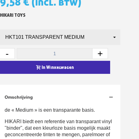
9,58 €
(incl. btw)
5€ korting op de eerste bestelling
HIKARI TOYS
10€ shopping voucher voor elke verwijzing
Schrijf je in voor de nieuwsbrief: €5 korting
Levering binnen 48-72 uur in Nederland
Betaling in 4x gratis vanaf een aankoopwaarde van 30€.
-
+
Je online offerte in minder dan 1 minuut
Deel je creaties en ontvang shopping vouchers
In Winkelwagen
Verzamel loyaliteitspunten bij elke bestelling
Retourneer producten binnen 14 dagen
5€ korting op de eerste bestelling
Omschrijving
10€ shopping voucher voor elke verwijzing
de « Medium » is een transparante basis.
Schrijf je in voor de nieuwsbrief: €5 korting
HIKARI biedt een referentie van transparant vinyl
"binder", dat een kleurloze basis mogelijk maakt
geconcentreerde tinten te mengen, parelmoer of