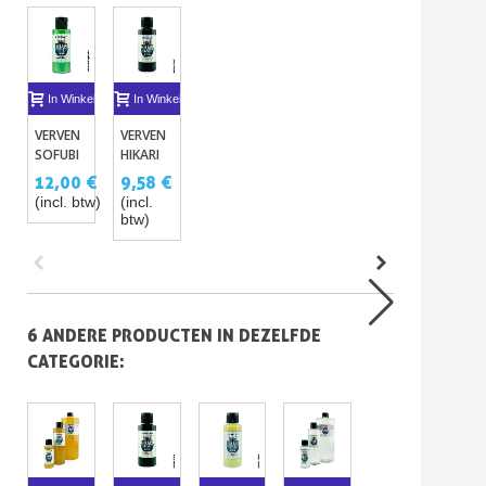
In Winkelwagen
In Winkelwagen
VERVEN
VERVEN
SOFUBI
HIKARI
GEMETALLISEERDE
TOYS -
12,00 €
9,58 €
– 23
65
(incl. btw)
(incl.
TINTEN
KLEUREN
btw)
VOOR
SPEELGOED
EN
POPPEN
SOFUBI
6 ANDERE PRODUCTEN IN DEZELFDE
CATEGORIE: