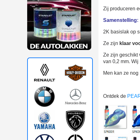
Zij produceren 
Samenstelling:
2K basislak op s
Ze zijn
klaar vo
Ze zijn geschik
van 0,2 mm. Wij
Men kan ze nog 
Ontdek de
PEAR