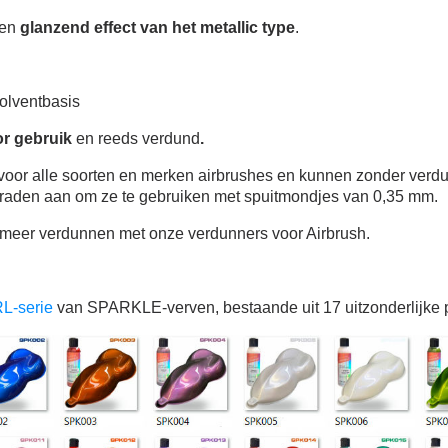
een
glanzend effect van het metallic type
.
10€ shopping vouch
Schrijf je in voor d
Levering binnen 4
olventbasis
Betaling in 4x gratis van
or gebruik
en
reeds
verdund
.
Je online offerte
t voor alle soorten en merken airbrushes en kunnen zonder ver
Deel je creaties en 
 raden aan om ze te gebruiken met spuitmondjes van 0,35 mm.
Verzamel loyaliteitsp
meer verdunnen met onze verdunners voor Airbrush.
Retourneer produ
5€ korting op d
L-serie
van SPARKLE-verven, bestaande uit 17 uitzonderlijke 
10€ shopping vouch
Schrijf je in voor d