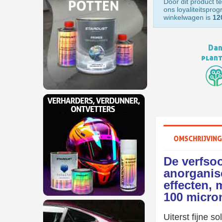
Door dit product te
ons loyaliteitspro
winkelwagen is
12
Dan
plan
OMSCHRIJVING
De verfsoo
anorganisc
effecten, 
100 micro
Uiterst fijne 