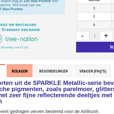
 kopen krijg je
120 Star-Punkte
met
gramma. Het totaal van uw
3
0 Star-Punkte
.
5
kzij uw bestelling
9
t Stardust een boom
-
+
(Bestelling vanaf € 50)
Schrijf je in voor d
Levering binnen 4
BIJLAGEN
BEOORDELINGEN
VRAGEN (FAQ'S)
Betaling in 4x gratis van
rten uit de SPARKLE Metallic-serie bev
Je online offerte
he pigmenten, zoals parelmoer, glitters
Deel je creaties en 
met zeer fijne reflecterende deeltjes me
Verzamel loyaliteitsp
n
Retourneer produ
solvent gedragen verven bestemd voor de AirBrush.
5€ korting op d