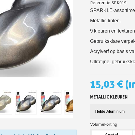
Referentie
SPK019
5€ korting op d
SPARKLE-assortimen
10€ shopping vouch
Metallic tinten.
Schrijf je in voor d
9 kleuren en texture
Levering binnen 4
Gebruiksklare verpa
Betaling in 4x gratis van
Acrylverf op basis v
Je online offerte
Ultrafijne, gebruiksk
Deel je creaties en 
Verzamel loyaliteitsp
15,03 €
(i
Retourneer produ
5€ korting op d
METALLIC KLEUREN
10€ shopping vouch
Schrijf je in voor d
Volumekorting
Aantal