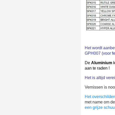
Het wordt aanbe
GPH007 (voor fel
De
Aluminium
k
aan te raden !
Het is altijd ver
Vernissen is no
Het overschilde
met name om de h
een grijze schu