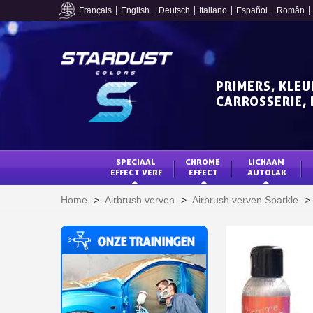
Français
English
Deutsch
Italiano
Español
Român
PRIMERS, KLEU
CARROSSERIE, 
SPECIAAL 
CHROME 
LICHAAM 
EFFECT VERF
EFFECT
AUTOLAK
Home
>
Airbrush verven
>
Airbrush verven Sparkle
>