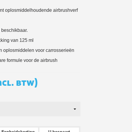
e eerste bestelling
t oplosmiddelhoudende airbrushverf
er voor elke verwijzing
e nieuwsbrief: €5 korting
n beschikbaar.
8-72 uur in Nederland
kking van 125 ml
af een aankoopwaarde van 30€.
an oplosmiddelen voor carrosserieën
 in minder dan 1 minuut
lare formule voor de airbrush
ontvang shopping vouchers
unten bij elke bestelling
ncl. btw)
cten binnen 14 dagen
e eerste bestelling
er voor elke verwijzing
e nieuwsbrief: €5 korting
Eenheidskorting
U bespaart