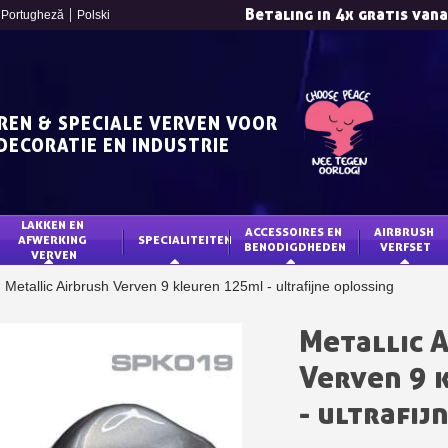
Portugheză
Polski
Je online offerte
REN & SPECIALE VERVEN VOOR
DECORATIE EN INDUSTRIE
LAKKEN EN 
ACCESSOIRES EN 
AIRBRUSH 
AFWERKING 
SPECIALITEITEN
BENODIGDHEDEN
VERFSET
VERVEN
Schrijf je in voor d
Metallic Airbrush Verven 9 kleuren 125ml - ultrafijne oplossing
Levering binnen 4
Betaling in 4x gratis van
Metallic 
Je online offerte
Verven 9 
Deel je creaties en 
- ultrafij
Verzamel loyaliteitsp
Retourneer produ