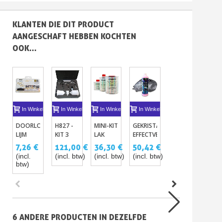
KLANTEN DIE DIT PRODUCT
AANGESCHAFT HEBBEN KOCHTEN
OOK...
In Winkelwagen
In Winkelwagen
In Winkelwagen
In Winkelwagen
In Winkelwagen
I
DOORLOPENDE
H827 -
MINI-KIT
GEKRISTALLISEERDE
ZELFKLEVEND
MET
LIJM
KIT 3
LAK
EFFECTVERF
NET
VER
MARKER
PISTOLEN
CARROSSERIEËN
-
VAN
125
7,26 €
121,00 €
36,30 €
50,42 €
5,00 €
15
VAN 1,2
0.8MM-
GLANZEND
KRISTAL
STRIPING
+
(incl.
(incl. btw)
(incl. btw)
(incl. btw)
(incl.
(inc
MM
1.4MM-
OF MAT
FX
CHROOM
GO
btw)
btw)
btw
VERGULDEN
1.7MM
MET
EN
GOL
+ 2
VERHARDER
HOLOGRAFISCHE
GEB
VELLEN
EN
2MM X
- K
MET
VERDUNNER
20 M
-
SPIEGELEFFECT
ALU
6 ANDERE PRODUCTEN IN DEZELFDE