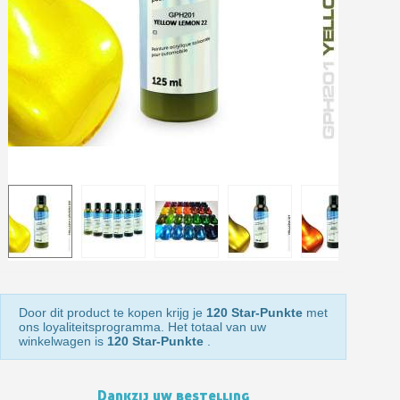
Levering binnen 48-72 uur in Nederland
Betaling in 4x gratis vanaf een aankoopwaarde van 30€.
Je online offerte in minder dan 1 minuut
Deel je creaties en ontvang shopping vouchers
Verzamel loyaliteitspunten bij elke bestelling
Retourneer producten binnen 14 dagen
5€ korting op de eerste bestelling
10€ shopping voucher voor elke verwijzing
Schrijf je in voor de nieuwsbrief: €5 korting
Door dit product te kopen krijg je
120 Star-Punkte
met
ons loyaliteitsprogramma. Het totaal van uw
winkelwagen is
120 Star-Punkte
.
Dankzij uw bestelling