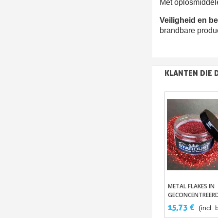
Met oplosmiddel
Veiligheid en b
brandbare produc
KLANTEN DIE 
METAL FLAKES IN
In Winkelwa
GECONCENTREER
PIGMENTPASTA
15,73 €
(incl. 