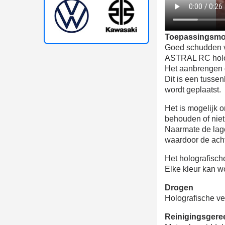
Toepassingsm
Goed schudden v
ASTRAL RC hologr
Het aanbrengen g
Dit is een tusse
wordt geplaatst.
Het is mogelijk o
behouden of niet
Naarmate de lage
waardoor de acht
Het holografische
Elke kleur kan w
Drogen
Holografische ve
Reinigingsgere