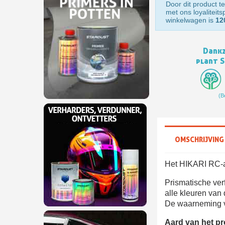
Door dit product te
met ons loyaliteit
winkelwagen is
12
Dankz
plant 
(B
OMSCHRIJVING
Het HIKARI RC-as
Prismatische verf
alle kleuren van 
De waarneming va
Aard van het p