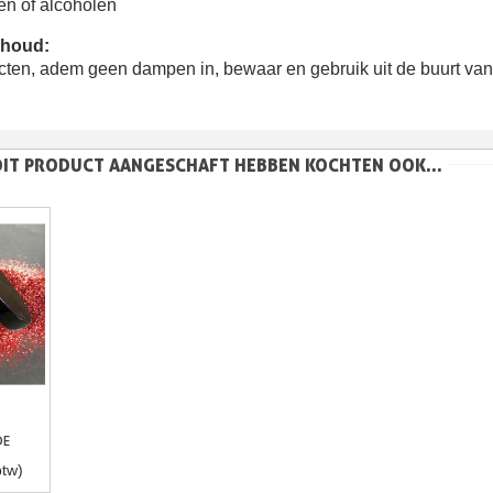
en of alcoholen
ehoud:
ten, adem geen dampen in, bewaar en gebruik uit de buurt van a
DIT PRODUCT AANGESCHAFT HEBBEN KOCHTEN OOK...
gen
DE
btw)