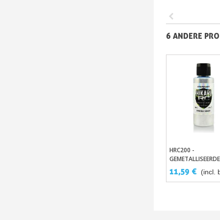
6 ANDERE PRO
HRC200 -
In Winkelwa
GEMETALLISEERDE
PARELMOER VERV
11,59 €
(incl. 
VOOR RC MODEL
OP LEXAN HIKARI 