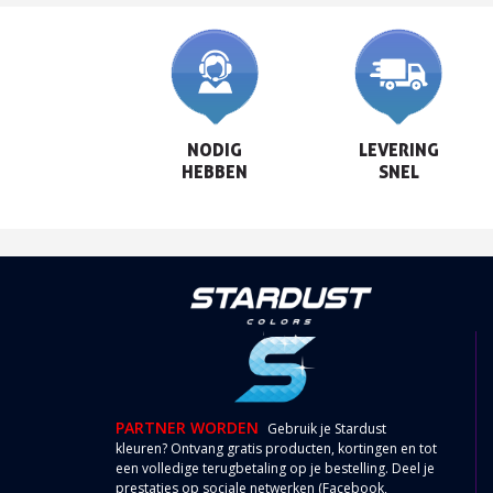
NODIG

LEVERING

HEBBEN
SNEL
PARTNER WORDEN
Gebruik je Stardust
kleuren? Ontvang gratis producten, kortingen en tot
een volledige terugbetaling op je bestelling. Deel je
prestaties op sociale netwerken (Facebook,