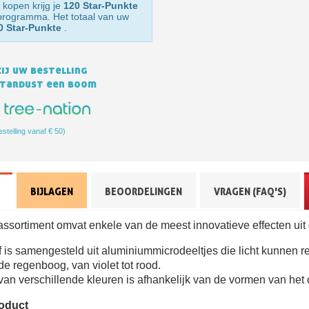
 kopen krijg je
120 Star-Punkte
sprogramma. Het totaal van uw
0 Star-Punkte
.
ij uw bestelling
Stardust een boom
estelling vanaf € 50)
Schrijf je in voor d
Levering binnen 4
BIJLAGEN
BEOORDELINGEN
VRAGEN (FAQ'S)
Betaling in 4x gratis van
Je online offerte
sortiment omvat enkele van de meest innovatieve effecten uit
Deel je creaties en 
 is samengesteld uit aluminiummicrodeeltjes die licht kunnen ref
de regenboog, van violet tot rood.
Verzamel loyaliteitsp
n verschillende kleuren is afhankelijk van de vormen van het 
Retourneer produ
roduct