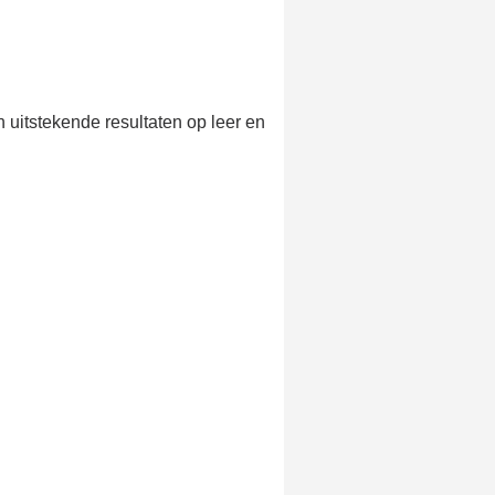
e eerste bestelling
er voor elke verwijzing
e nieuwsbrief: €5 korting
8-72 uur in Nederland
 uitstekende resultaten op leer en
af een aankoopwaarde van 30€.
 in minder dan 1 minuut
ontvang shopping vouchers
unten bij elke bestelling
cten binnen 14 dagen
e eerste bestelling
er voor elke verwijzing
e nieuwsbrief: €5 korting