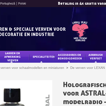
Betaling in 4x gratis van
Portugheză
Polski
REN & SPECIALE VERVEN VOOR
DECORATIE EN INDUSTRIE
LAKKEN EN 
ACCESSOIRES EN 
AIRBRUSH 
AFWERKING 
SPECIALITEITEN
BENODIGDHEDEN
VERFSET
VERVEN
Schrijf je in voor d
 verven voor schaalmodellen en miniaturen
>
De verven voor LEXAN 
Levering binnen 4
Betaling in 4x gratis van
Holografisc
Je online offerte
voor ASTRAL
Deel je creaties en 
Verzamel loyaliteitsp
modelradio 
Retourneer produ