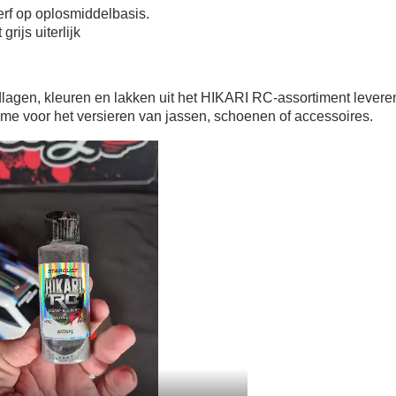
5€ korting op d
erf op oplosmiddelbasis.
10€ shopping vouch
rijs uiterlijk
Schrijf je in voor d
Levering binnen 4
lagen, kleuren en lakken uit het HIKARI RC-assortiment leveren
Betaling in 4x gratis van
ame voor het versieren van jassen, schoenen of accessoires.
Je online offerte
Deel je creaties en 
Verzamel loyaliteitsp
Retourneer produ
5€ korting op d
10€ shopping vouch
Schrijf je in voor d