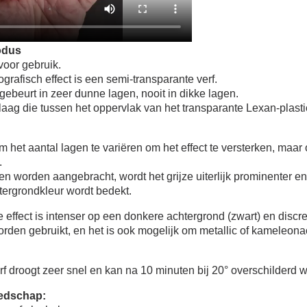
odus
oor gebruik.
afisch effect is een semi-transparante verf.
ebeurt in zeer dunne lagen, nooit in dikke lagen.
nlaag die tussen het oppervlak van het transparante Lexan-plast
m het aantal lagen te variëren om het effect te versterken, maa
.
n worden aangebracht, wordt het grijze uiterlijk prominenter en
ergrondkleur wordt bedekt.
 effect is intenser op een donkere achtergrond (zwart) en discret
orden gebruikt, en het is ook mogelijk om metallic of kameleon
rf droogt zeer snel en kan na 10 minuten bij 20° overschilderd 
edschap: