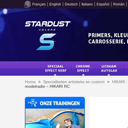
Français
English
Deutsch
Italiano
Español
Român
PRIMERS, KLEU
CARROSSERIE, 
SPECIAAL 
CHROME 
LICHAAM 
EFFECT VERF
EFFECT
AUTOLAK
Home
>
Specialiteiten artistieke en custom
>
HIKARI :
modelradio – HIKARI RC