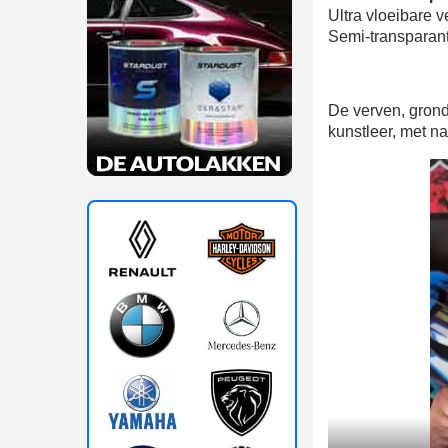
Ultra vloeibare v
Semi-transparant g
De verven, grond
kunstleer, met n