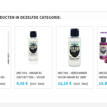
DUCTEN IN DEZELFDE CATEGORIE:
HRC104 - HIKARI RC
HRC100 - VERDUNNER
HRC60
gen
In Winkelwagen
In Winkelwagen
 EN
ONTVETTEN – VOOR
VOOR HIKARI RC VERF
VERV
EN
HRC-LAKKEN EN LEXAN-
VOOR DE RADIO
MODE
6,05 €
24,20 €
10,8
btw)
(incl. btw)
(incl. btw)
BOUW
CARROSSERIEËN
MODELBOUWEN
LEXAN
R/C