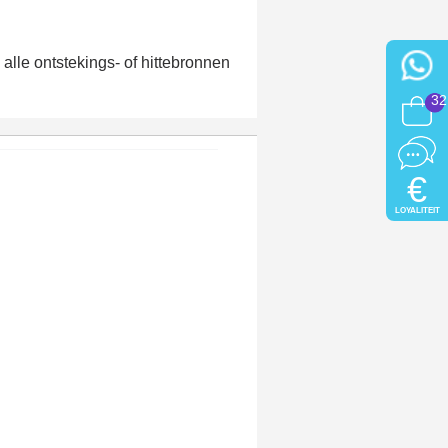
lle ontstekings- of hittebronnen
32
€
LOYALITEIT