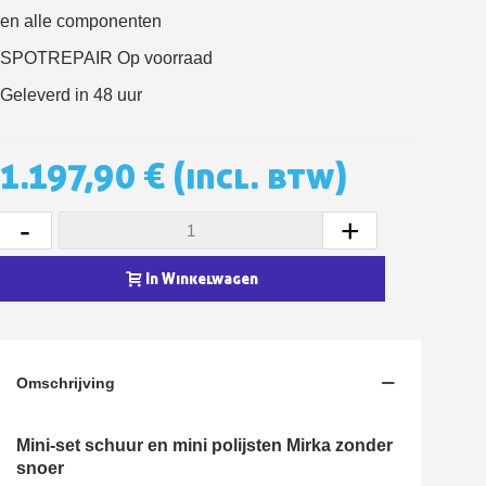
en alle componenten
5€ korting op de eerste bestelling
SPOTREPAIR Op voorraad
10€ shopping voucher voor elke verwijzing
Schrijf je in voor de nieuwsbrief: €5 korting
Geleverd in 48 uur
Levering binnen 48-72 uur in Nederland
Betaling in 4x gratis vanaf een aankoopwaarde van 30€.
1.197,90 €
(incl. btw)
Je online offerte in minder dan 1 minuut
-
+
Deel je creaties en ontvang shopping vouchers
Verzamel loyaliteitspunten bij elke bestelling
In Winkelwagen
Retourneer producten binnen 14 dagen
5€ korting op de eerste bestelling
10€ shopping voucher voor elke verwijzing
Omschrijving
Schrijf je in voor de nieuwsbrief: €5 korting
Mini-set schuur en mini polijsten Mirka zonder
snoer