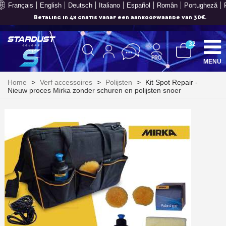
Français
English
Deutsch
Italiano
Español
Român
Portugheză
Betaling in 4x gratis vanaf een aankoopwaarde van 30€.
32
MENU
Home
>
Verf accessoires
>
Polijsten
>
Kit Spot Repair -
Nieuw proces Mirka zonder schuren en polijsten snoer
Schrijf je in voor de nieuwsbrief: €5 korting
Levering binnen 48-72 uur in Nederland
Betaling in 4x gratis vanaf een aankoopwaarde van 30€.
Je online offerte in minder dan 1 minuut
Deel je creaties en ontvang shopping vouchers
Verzamel loyaliteitspunten bij elke bestelling