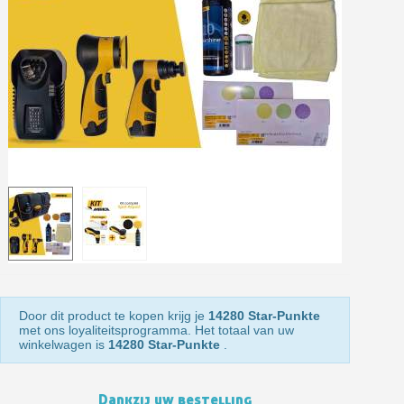
Retourneer producten binnen 14 dagen
5€ korting op de eerste bestelling
10€ shopping voucher voor elke verwijzing
Schrijf je in voor de nieuwsbrief: €5 korting
Levering binnen 48-72 uur in Nederland
Betaling in 4x gratis vanaf een aankoopwaarde van 30€.
Je online offerte in minder dan 1 minuut
Deel je creaties en ontvang shopping vouchers
Verzamel loyaliteitspunten bij elke bestelling
Retourneer producten binnen 14 dagen
5€ korting op de eerste bestelling
Door dit product te kopen krijg je
14280 Star-Punkte
10€ shopping voucher voor elke verwijzing
met ons loyaliteitsprogramma. Het totaal van uw
winkelwagen is
14280 Star-Punkte
.
Schrijf je in voor de nieuwsbrief: €5 korting
Dankzij uw bestelling