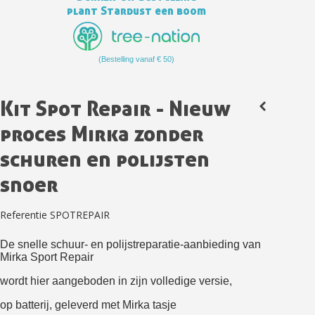
plant Stardust een boom
(Bestelling vanaf € 50)
Kit Spot Repair - Nieuw
proces Mirka zonder
schuren en polijsten
snoer
Schrijf je in voor de nieuwsbrief: €5 korting
Levering binnen 48-72 uur in Nederland
Referentie
SPOTREPAIR
Betaling in 4x gratis vanaf een aankoopwaarde van 30€.
Je online offerte in minder dan 1 minuut
De snelle schuur- en polijstreparatie-aanbieding van
Mirka Sport Repair
Deel je creaties en ontvang shopping vouchers
wordt hier aangeboden in zijn volledige versie,
Verzamel loyaliteitspunten bij elke bestelling
op batterij, geleverd met Mirka tasje
Retourneer producten binnen 14 dagen