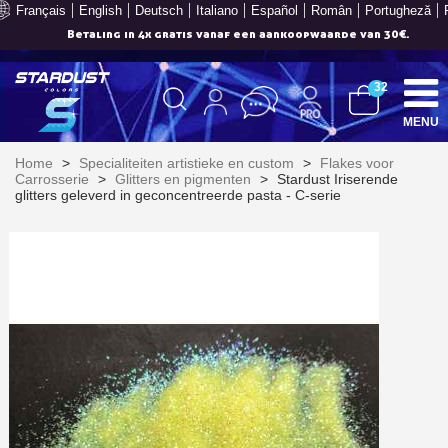
Français
English
Deutsch
Italiano
Español
Român
Portugheză
Je online offerte in minder dan 1 minuut
32
MENU
Home
>
Specialiteiten artistieke en custom
>
Flakes voor
Carrosserie
>
Glitters en pigmenten
>
Stardust Iriserende
glitters geleverd in geconcentreerde pasta - C-serie
Schrijf je in voor de nieuwsbrief: €5 korting
Levering binnen 48-72 uur in Nederland
Betaling in 4x gratis vanaf een aankoopwaarde van 30€.
Je online offerte in minder dan 1 minuut
Deel je creaties en ontvang shopping vouchers
Verzamel loyaliteitspunten bij elke bestelling