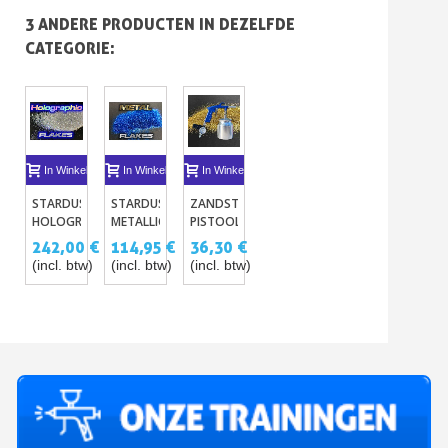
3 ANDERE PRODUCTEN IN DEZELFDE
CATEGORIE:
In Winkelwagen
In Winkelwagen
In Winkelwagen
STARDUST
STARDUST
ZANDSTRAAL
HOLOGRAPHIC
METALLIC
PISTOOL
GLITTERS
POLYESTER
HOGE
242,00 €
114,95 €
36,30 €
GELEVERD
GLITTERS
KWALITEIT
(incl. btw)
(incl. btw)
(incl. btw)
IN
- A-
MET
GECONCENTREERDE
SERIE
MANOMETER
PASTA -
OM DE
LA-SERIE
DRUK TE
REGELEN