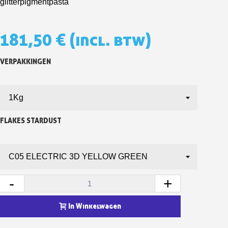
glitterpigmentpasta
5€ korting op de eerste bestelling
10€ shopping voucher voor elke verwijzing
181,50 €
(incl. btw)
Schrijf je in voor de nieuwsbrief: €5 korting
Levering binnen 48-72 uur in Nederland
VERPAKKINGEN
Betaling in 4x gratis vanaf een aankoopwaarde van 30€.
Je online offerte in minder dan 1 minuut
Deel je creaties en ontvang shopping vouchers
FLAKES STARDUST
Verzamel loyaliteitspunten bij elke bestelling
Retourneer producten binnen 14 dagen
5€ korting op de eerste bestelling
10€ shopping voucher voor elke verwijzing
-
+
Schrijf je in voor de nieuwsbrief: €5 korting
In Winkelwagen