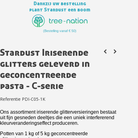
Dankzij uw bestelling
plant Stardust een boom
(Bestelling vanaf € 50)
Stardust Iriserende
glitters geleverd in
geconcentreerde
Schrijf je in voor de nieuwsbrief: €5 korting
pasta - C-serie
Levering binnen 48-72 uur in Nederland
Betaling in 4x gratis vanaf een aankoopwaarde van 30€.
Referentie
PDI-C05-1K
Je online offerte in minder dan 1 minuut
Ons assortiment iriserende glitterversieringen bestaat
Deel je creaties en ontvang shopping vouchers
uit fijn gesneden deeltjes die een uniek interfererend
kleurveranderingseffect produceren.
Verzamel loyaliteitspunten bij elke bestelling
Potten van 1 kg of 5 kg geconcentreerde
Retourneer producten binnen 14 dagen