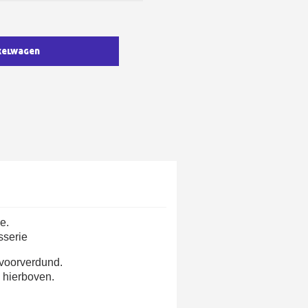
kelwagen
e nieuwsbrief: €5 korting
8-72 uur in Nederland
af een aankoopwaarde van 30€.
e.
 in minder dan 1 minuut
sserie
ontvang shopping vouchers
 voorverdund.
unten bij elke bestelling
 hierboven.
cten binnen 14 dagen