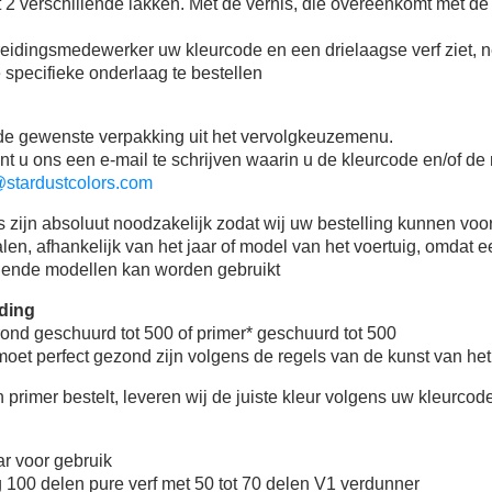
 2 verschillende lakken. Met de vernis, die overeenkomt met d
eidingsmedewerker uw kleurcode en een drielaagse verf ziet, n
e specifieke onderlaag te bestellen
de gewenste verpakking uit het vervolgkeuzemenu.
ent u ons een e-mail te schrijven waarin u de kleurcode en/of d
stardustcolors.com
zijn absoluut noodzakelijk zodat wij uw bestelling kunnen voor
palen, afhankelijk van het jaar of model van het voertuig, omdat 
llende modellen kan worden gebruikt
ding
nd geschuurd tot 500 of primer* geschuurd tot 500
oet perfect gezond zijn volgens de regels van de kunst van he
n primer bestelt, leveren wij de juiste kleur volgens uw kleurcod
ar voor gebruik
ng 100 delen pure verf met 50 tot 70 delen V1 verdunner