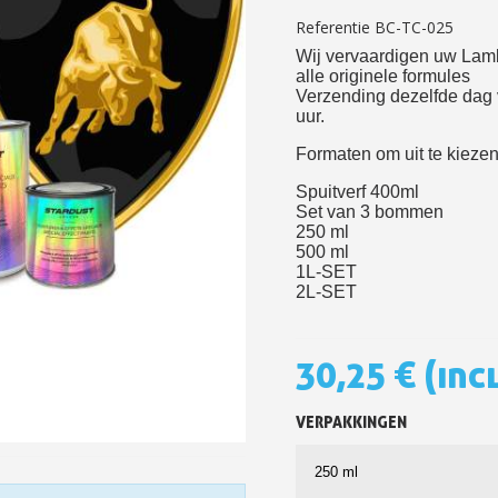
Referentie
BC-TC-025
5€ korting op d
Wij vervaardigen uw Lam
10€ shopping vouch
alle originele formules
Verzending dezelfde dag 
Schrijf je in voor d
uur.
Levering binnen 4
Formaten om uit te kieze
Betaling in 4x gratis van
Spuitverf 400ml
Je online offerte
Set van 3 bommen
250 ml
Deel je creaties en 
500 ml
1L-SET
Verzamel loyaliteitsp
2L-SET
Retourneer produ
5€ korting op d
30,25 €
(inc
10€ shopping vouch
Schrijf je in voor d
VERPAKKINGEN