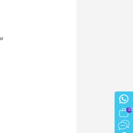
ar
32