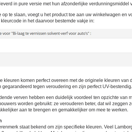
5€ korting op d
everd in pure versie met hun afzonderlijke verdunningsmiddel vo
10€ shopping vouch
op te slaan, voegt u het product toe aan uw winkelwagen en vo
Schrijf je in voor d
kleurcode in het daarvoor bestemde vakje in:
Levering binnen 4
Betaling in 4x gratis van
Je online offerte
Deel je creaties en 
Verzamel loyaliteitsp
Retourneer produ
 kleuren komen perfect overeen met de originele kleuren van de
5€ korting op d
n gegarandeerd tegen veroudering en zijn perfect UV-bestendig
10€ shopping vouch
ende verven hebben een duidelijk voordeel ten opzichte van 
Schrijf je in voor d
bouwers worden gebruikt: ze verouderen beter, dat wil zeggen 
kkelijker aan te brengen en gemakkelijker om mee te werken.
n
tierenmerk staat bekend om zijn specifieke kleuren. Veel Lambor