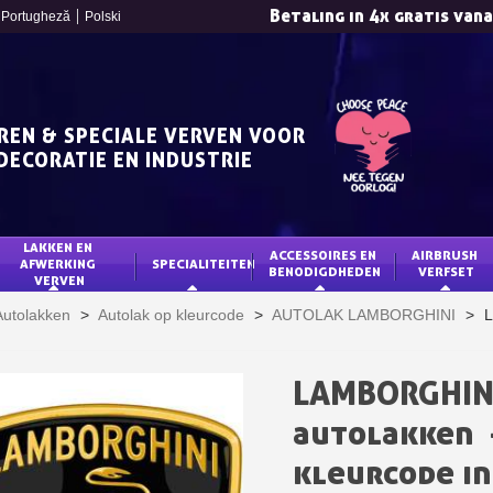
Betaling in 4x gratis van
Portugheză
Polski
REN & SPECIALE VERVEN VOOR
DECORATIE EN INDUSTRIE
LAKKEN EN 
ACCESSOIRES EN 
AIRBRUSH 
AFWERKING 
SPECIALITEITEN
BENODIGDHEDEN
VERFSET
VERVEN
Schrijf je in voor d
Autolakken
>
Autolak op kleurcode
>
AUTOLAK LAMBORGHINI
>
L
Levering binnen 4
Betaling in 4x gratis van
LAMBORGHIN
Je online offerte
autolakken 
Deel je creaties en 
Verzamel loyaliteitsp
kleurcode in
Retourneer produ