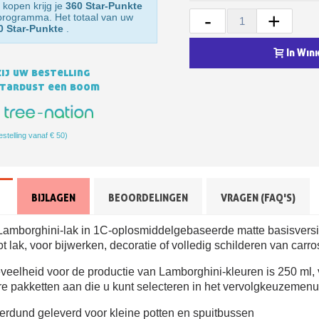
 kopen krijg je
360 Star-Punkte
-
+
sprogramma. Het totaal van uw
0 Star-Punkte
.
In Win
ij uw bestelling
Stardust een boom
estelling vanaf € 50)
Schrijf je in voor d
Levering binnen 4
BIJLAGEN
BEOORDELINGEN
VRAGEN (FAQ'S)
Betaling in 4x gratis van
Lamborghini-lak in 1C-oplosmiddelgebaseerde matte basisversi
Je online offerte
t lak, voor bijwerken, decoratie of volledig schilderen van carro
Deel je creaties en 
eelheid voor de productie van Lamborghini-kleuren is 250 ml,
Verzamel loyaliteitsp
e pakketten aan die u kunt selecteren in het vervolgkeuzemenu
Retourneer produ
rdund geleverd voor kleine potten en spuitbussen