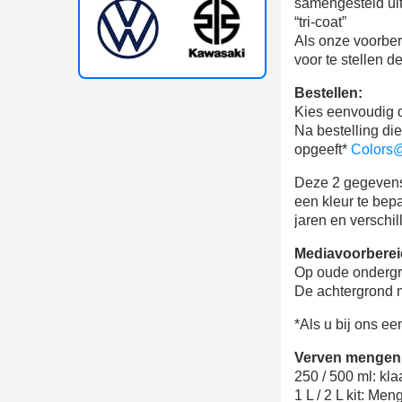
samengesteld uit
“tri-coat”
Als onze voorber
voor te stellen d
Bestellen:
Kies eenvoudig 
Na bestelling di
opgeeft*
Colors@
Deze 2 gegevens 
een ​​kleur te be
jaren en verschi
Mediavoorberei
Op oude ondergro
De achtergrond m
*Als u bij ons ee
Verven mengen
250 / 500 ml: kla
1 L / 2 L kit: Me