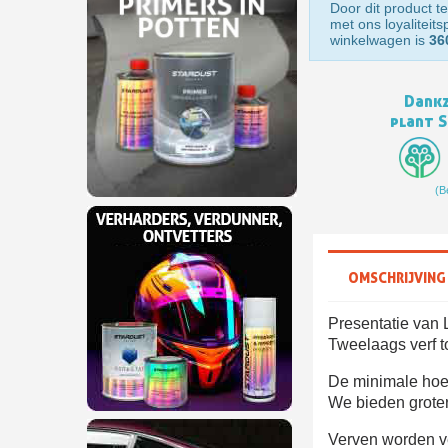
Door dit product te
met ons loyaliteit
winkelwagen is
36
Dankz
plant 
(B
OMSCHRIJVING
Presentatie van 
Tweelaags verf to
De minimale hoev
We bieden groter
Verven worden ve