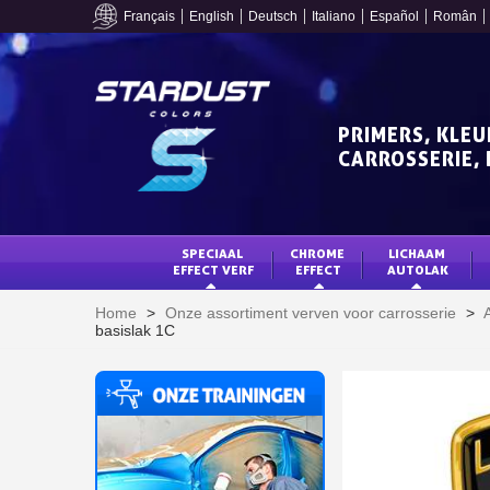
Français
English
Deutsch
Italiano
Español
Român
PRIMERS, KLEU
CARROSSERIE, 
SPECIAAL 
CHROME 
LICHAAM 
EFFECT VERF
EFFECT
AUTOLAK
Home
>
Onze assortiment verven voor carrosserie
>
basislak 1C