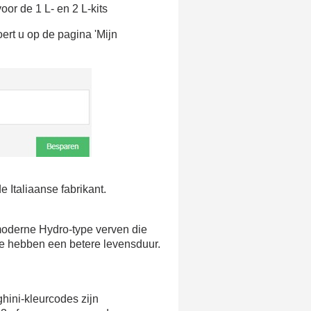
e eerste bestelling
or de 1 L- en 2 L-kits
er voor elke verwijzing
ert u op de pagina 'Mijn
e nieuwsbrief: €5 korting
8-72 uur in Nederland
af een aankoopwaarde van 30€.
 in minder dan 1 minuut
ontvang shopping vouchers
unten bij elke bestelling
cten binnen 14 dagen
 Italiaanse fabrikant.
e eerste bestelling
.
er voor elke verwijzing
moderne Hydro-type verven die
e nieuwsbrief: €5 korting
ze hebben een betere levensduur.
ghini-kleurcodes zijn