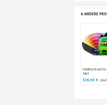
6 ANDERE PRO
COMPLETE AUTO-K
In Winkelwa
TINT
329,90 €
(incl