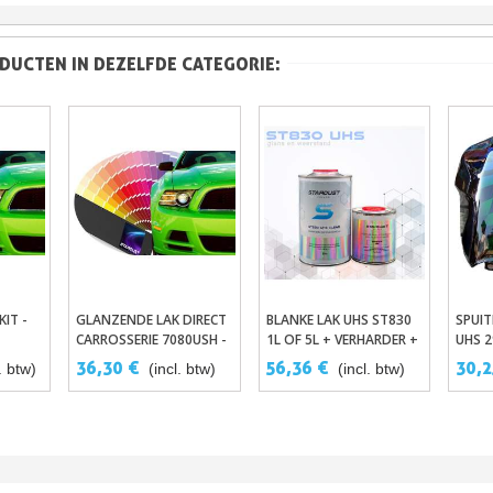
DUCTEN IN DEZELFDE CATEGORIE:
IT -
GLANZENDE LAK DIRECT
BLANKE LAK UHS ST830
SPUIT
gen
In Winkelwagen
In Winkelwagen
CARROSSERIE 7080USH -
1L OF 5L + VERHARDER +
UHS 
AUTO-TINT
VERDUNNER
36,30 €
56,36 €
30,2
. btw)
(incl. btw)
(incl. btw)