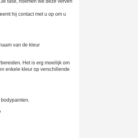
e 3e fase, noemen we deze verven
eemt hij contact met u op om u
e naam van de kleur
bereiden. Het is erg moeilijk om
een enkele kleur op verschillende
t bodypainten.
e