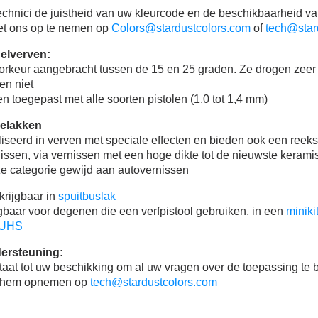
technici de juistheid van uw kleurcode en de beschikbaarheid va
et ons op te nemen op
Colors@stardustcolors.com
of
tech@star
elverven:
orkeur aangebracht tussen de 15 en 25 graden. Ze drogen zeer 
en niet
 toegepast met alle soorten pistolen (1,0 tot 1,4 mm)
ielakken
aliseerd in verven met speciale effecten en bieden ook een reek
issen, via vernissen met een hoge dikte tot de nieuwste kerami
e categorie gewijd aan autovernissen
krijgbaar in
spuitbuslak
ijgbaar voor degenen die een verfpistool gebruiken, in een
miniki
0 UHS
ersteuning:
taat tot uw beschikking om al uw vragen over de toepassing te 
t hem opnemen op
tech@stardustcolors.com